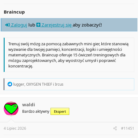
Braincup
Zaloguj
lub
Zarejestruj się
aby zobaczyć!
Trenuj swój mózg za pomocą zabawnych mini gier, które stanowią
wyzwanie dla twojej pamięci, koncentracji, logiki i umiejętności
matematycznych. Braincup oferuje 15 ćwiczeń treningowych dla
mózgu zaprojektowanych, aby wyostrzyć umysł i poprawić
koncentrację.
R
lugger
,
OXYGEN THIEF
i
Ircus
e
a
c
t
waldi
i
Bardzo aktywny
Ekspert
o
n
s
:
4 Lipiec 2026
#11451