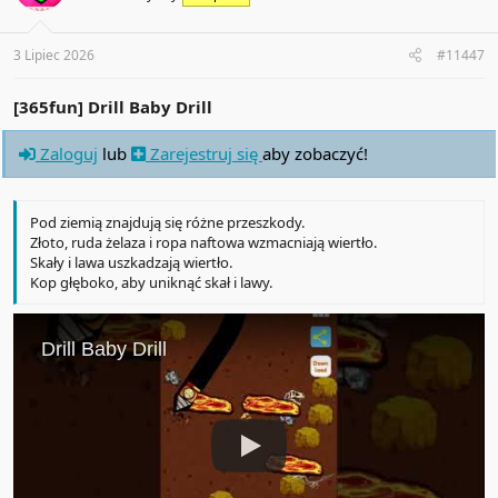
o
n
s
:
3 Lipiec 2026
#11447
[365fun] Drill Baby Drill
Zaloguj
lub
Zarejestruj się
aby zobaczyć!
Pod ziemią znajdują się różne przeszkody.
Złoto, ruda żelaza i ropa naftowa wzmacniają wiertło.
Skały i lawa uszkadzają wiertło.
Kop głęboko, aby uniknąć skał i lawy.