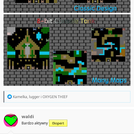
R
Kamelka
,
lugger
i
OXYGEN THIEF
e
a
c
t
waldi
i
Bardzo aktywny
Ekspert
o
n