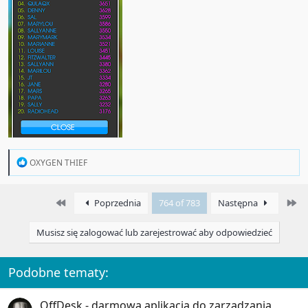
R
OXYGEN THIEF
e
a
c
First
La
Poprzednia
764 of 783
Następna
t
i
o
Musisz się zalogować lub zarejestrować aby odpowiedzieć
n
s
:
Podobne tematy:
OffDesk - darmowa aplikacja do zarządzania