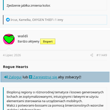
Zjedzenie jabłka zmienia kolor.
R
Ircus
,
Kamelka
,
OXYGEN THIEF
i 1 inny
e
a
c
t
waldi
i
Bardzo aktywny
Ekspert
o
n
s
:
4 Lipiec 2026
#11449
Rogue Hearts
Zaloguj
lub
Zarejestruj się
aby zobaczyć!
Eksploruj regiony o różnorodnej tematyce i losowo generowanych
lochach ze zoptymalizowanymi, intuicyjnymi i łatwymi w użyciu
elementami sterowania na urządzeniach mobilnych.
Walcz z potworami-bossami za pomocą śmiercionośnych wzorców
ataków i zdobywaj łupy.