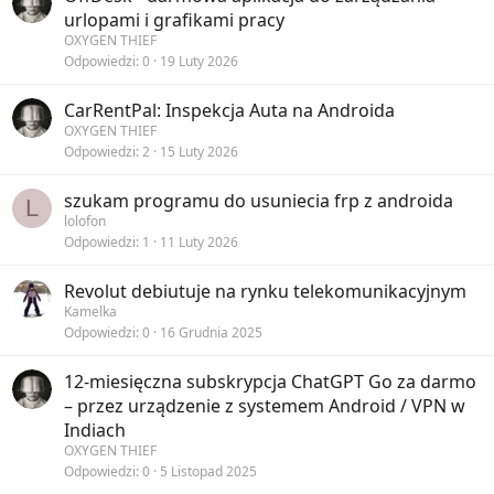
urlopami i grafikami pracy
OXYGEN THIEF
Odpowiedzi
0
19 Luty 2026
CarRentPal: Inspekcja Auta na Androida
OXYGEN THIEF
Odpowiedzi
2
15 Luty 2026
szukam programu do usuniecia frp z androida
L
lolofon
Odpowiedzi
1
11 Luty 2026
Revolut debiutuje na rynku telekomunikacyjnym
Kamelka
Odpowiedzi
0
16 Grudnia 2025
12-miesięczna subskrypcja ChatGPT Go za darmo
– przez urządzenie z systemem Android / VPN w
Indiach
OXYGEN THIEF
Odpowiedzi
0
5 Listopad 2025