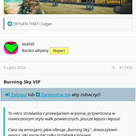
R
OXYGEN THIEF
i
lugger
e
a
c
t
waldi
i
Bardzo aktywny
Ekspert
o
n
s
:
5 Lipiec 2026
#11455
Burning Sky VIP
Zaloguj
lub
Zarejestruj się
aby zobaczyć!
To retro strzelanka z przewijaniem w pionie, przywrócona w
nowoczesnym stylu walk powietrznych, jeszcze lepsza i lepsza!
Ciesz się emocjami, jakie oferuje „Burning Sky”, dreszczykiem
emocji, jaki może dać tylko strzelanka bojowa!