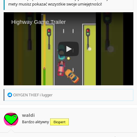
mety musisz pokazać wszystkie swoje umiejętności!
R
OXYGEN THIEF
i
lugger
e
a
c
t
waldi
i
Bardzo aktywny
Ekspert
o
n
s