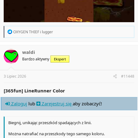
R
OXYGEN THIEF
i
lugger
e
a
c
t
waldi
i
Bardzo aktywny
Ekspert
o
n
s
:
3 Lipiec 2026
#11448
[365fun] LineRunner Color
Zaloguj
lub
Zarejestruj się
aby zobaczyć!
Biegnij, unikając przeszkód spadających z linii.
Można natrafiać na przeszkody tego samego koloru.