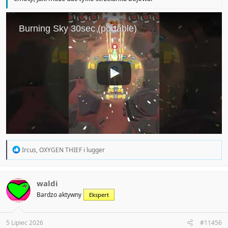
R
Ircus
,
OXYGEN THIEF
i
lugger
e
a
c
t
waldi
i
Bardzo aktywny
Ekspert
o
n
s
:
5 Lipiec 2026
#11456