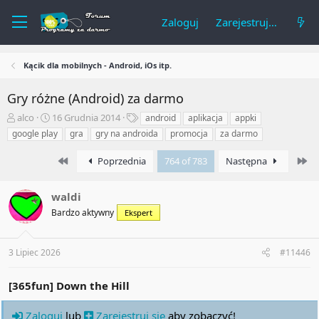
Zaloguj
Zarejestruj się
Kącik dla mobilnych - Android, iOs itp.
Gry różne (Android) za darmo
A
R
T
alco
16 Grudnia 2014
android
aplikacja
appki
u
o
a
google play
gra
gry na androida
promocja
za darmo
t
z
g
o
p
i
First
La
Poprzednia
764 of 783
Następna
r
o
t
c
e
z
waldi
m
ę
Bardzo aktywny
Ekspert
a
t
t
y
u
3 Lipiec 2026
#11446
[365fun] Down the Hill
Zaloguj
lub
Zarejestruj się
aby zobaczyć!