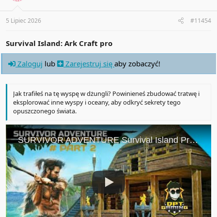
n
s
:
5 Lipiec 2026
#11454
Survival Island: Ark Craft pro
Zaloguj
lub
Zarejestruj się
aby zobaczyć!
Jak trafiłeś na tę wyspę w dżungli? Powinieneś zbudować tratwę i
eksplorować inne wyspy i oceany, aby odkryć sekrety tego
opuszczonego świata.