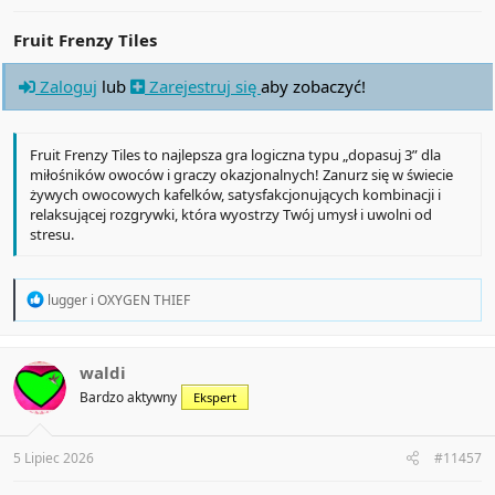
Fruit Frenzy Tiles
Zaloguj
lub
Zarejestruj się
aby zobaczyć!
Fruit Frenzy Tiles to najlepsza gra logiczna typu „dopasuj 3” dla
miłośników owoców i graczy okazjonalnych! Zanurz się w świecie
żywych owocowych kafelków, satysfakcjonujących kombinacji i
relaksującej rozgrywki, która wyostrzy Twój umysł i uwolni od
stresu.
R
lugger
i
OXYGEN THIEF
e
a
c
t
waldi
i
Bardzo aktywny
Ekspert
o
n
s
:
5 Lipiec 2026
#11457