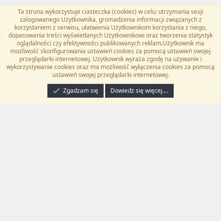
Ta strona wykorzystuje ciasteczka (cookies) w celu: utrzymania sesji
Flat Awesome + (Parent DO NOT EDIT)
Polski (PL)
zalogowanego Użytkownika, gromadzenia informacji związanych z
korzystaniem z serwisu, ułatwienia Użytkownikom korzystania z niego,
Kontakt
Regulamin
Polityka prywatności
Pomoc
dopasowania treści wyświetlanych Użytkownikowi oraz tworzenia statystyk
Twitter
Kontakt
RSS
oglądalności czy efektywności publikowanych reklam.Użytkownik ma
możliwość skonfigurowania ustawień cookies za pomocą ustawień swojej
przeglądarki internetowej. Użytkownik wyraża zgodę na używanie i
wykorzystywanie cookies oraz ma możliwość wyłączenia cookies za pomocą
ustawień swojej przeglądarki internetowej.
®
Community platform by XenForo
© 2010-2024 XenForo Ltd.
Tłumaczenie
wykonane przez
programyzadarmo.net.pl
. |
Xenforo Add-ons
© by ©XenTR
|
Zgadzam się
Dowiedz się więcej.…
Email Check by MPM.PM