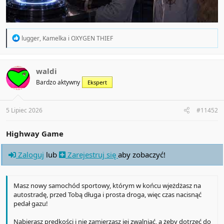
R
lugger
,
Kamelka
i
OXYGEN THIEF
e
a
c
t
waldi
i
Bardzo aktywny
Ekspert
o
n
s
:
5 Lipiec 2026
#11452
Highway Game
Zaloguj
lub
Zarejestruj się
aby zobaczyć!
Masz nowy samochód sportowy, którym w końcu wjeżdżasz na
autostradę, przed Tobą długa i prosta droga, więc czas nacisnąć
pedał gazu!
Nabierasz prędkości i nie zamierzasz jej zwalniać, a żeby dotrzeć do