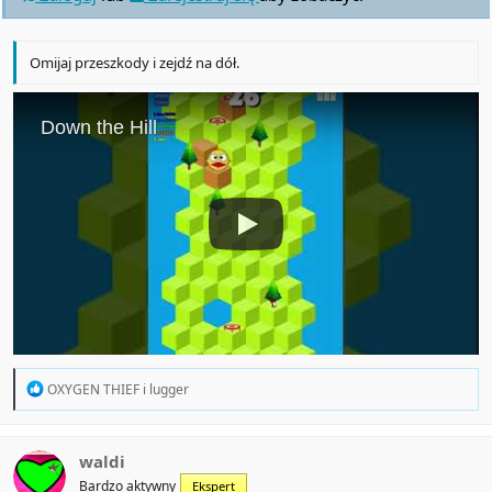
Omijaj przeszkody i zejdź na dół.
R
OXYGEN THIEF
i
lugger
e
a
c
t
waldi
i
Bardzo aktywny
Ekspert