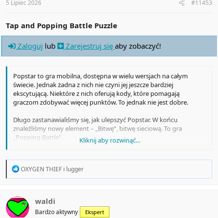
:
5 Lipiec 2026
#11453
Tap and Popping Battle Puzzle
Zaloguj
lub
Zarejestruj się
aby zobaczyć!
Popstar to gra mobilna, dostępna w wielu wersjach na całym
świecie. Jednak żadna z nich nie czyni jej jeszcze bardziej
ekscytującą. Niektóre z nich oferują kody, które pomagają
graczom zdobywać więcej punktów. To jednak nie jest dobre.
Długo zastanawialiśmy się, jak ulepszyć Popstar. W końcu
znaleźliśmy nowy element – „Bitwę”, bitwę sieciową. To gra
„Popping Battle”.
Kliknij aby rozwinąć...
Wszyscy gracze grają w ten sam sposób i muszą zdobyć jak
najwięcej punktów, najszybciej jak to możliwe.
R
OXYGEN THIEF
i
lugger
e
a
c
t
waldi
i
Bardzo aktywny
Ekspert
o