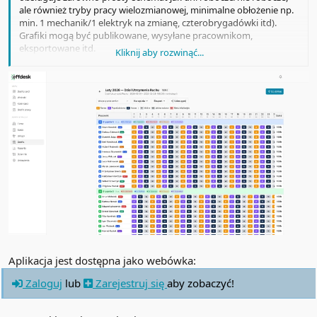
ale również tryby pracy wielozmianowej, minimalne obłożenie np.
min. 1 mechanik/1 elektryk na zmianę, czterobrygadówki itd).
Grafiki mogą być publikowane, wysyłane pracownikom,
eksportowane itd.
Kliknij aby rozwinąć...
Dostępne darmowe aplikacje na iOS i Android - można przez nie
składać wnioski, podejrzeć swoje urlopy, grafik itd. Manager
dostaje push notyfikacje i może akceptować/odrzucać wnioski.
Aplikacja jest dostępna jako webówka:
Zaloguj
lub
Zarejestruj się
aby zobaczyć!