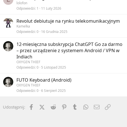
lolofon
Odpowiedzi
1
11 Luty 2026
Revolut debiutuje na rynku telekomunikacyjnym
Kamelka
Odpowiedzi
0
16 Grudnia 2025
12-miesięczna subskrypcja ChatGPT Go za darmo
– przez urządzenie z systemem Android / VPN w
Indiach
OXYGEN THIEF
Odpowiedzi
0
5 Listopad 2025
FUTO Keyboard (Android)
OXYGEN THIEF
Odpowiedzi
0
6 Sierpień 2025
Facebook
X (Twitter)
Reddit
Pinterest
Tumblr
WhatsApp
Email
Umieść 
Udostępnij: