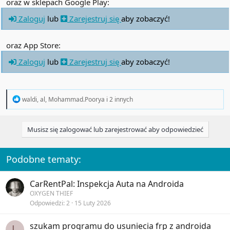
oraz w sklepach Google Play:
Zaloguj
lub
Zarejestruj się
aby zobaczyć!
oraz App Store:
Zaloguj
lub
Zarejestruj się
aby zobaczyć!
R
waldi
,
al
,
Mohammad.Poorya
i 2 innych
e
a
c
Musisz się zalogować lub zarejestrować aby odpowiedzieć
t
i
o
n
Podobne tematy:
s
:
CarRentPal: Inspekcja Auta na Androida
OXYGEN THIEF
Odpowiedzi
2
15 Luty 2026
szukam programu do usuniecia frp z androida
L