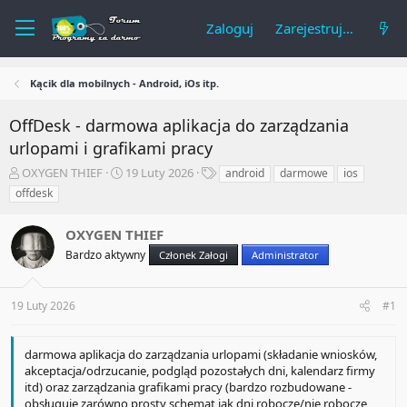
Zaloguj
Zarejestruj się
Kącik dla mobilnych - Android, iOs itp.
OffDesk - darmowa aplikacja do zarządzania
urlopami i grafikami pracy
A
R
T
OXYGEN THIEF
19 Luty 2026
android
darmowe
ios
u
o
a
offdesk
t
z
g
o
p
i
OXYGEN THIEF
r
o
t
c
Bardzo aktywny
Członek Załogi
Administrator
e
z
m
ę
a
t
19 Luty 2026
#1
t
y
u
darmowa aplikacja do zarządzania urlopami (składanie wniosków,
akceptacja/odrzucanie, podgląd pozostałych dni, kalendarz firmy
itd) oraz zarządzania grafikami pracy (bardzo rozbudowane -
obsługuje zarówno prosty schemat jak dni robocze/nie robocze,