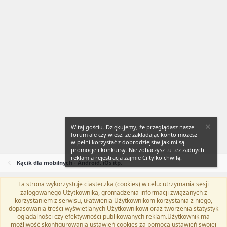
Witaj gościu. Dziękujemy, że przeglądasz nasze
forum ale czy wiesz, że zakładając konto możesz
w pełni korzystać z dobrodziejstw jakimi są
promocje i konkursy. Nie zobaczysz tu też żadnych
reklam a rejestracja zajmie Ci tylko chwilę.
Kącik dla mobilnych - Android, iOs itp.
Ta strona wykorzystuje ciasteczka (cookies) w celu: utrzymania sesji
Flat Awesome + (Parent DO NOT EDIT)
Polski (PL)
zalogowanego Użytkownika, gromadzenia informacji związanych z
korzystaniem z serwisu, ułatwienia Użytkownikom korzystania z niego,
Kontakt
Regulamin
Polityka prywatności
Pomoc
dopasowania treści wyświetlanych Użytkownikowi oraz tworzenia statystyk
Twitter
Kontakt
RSS
oglądalności czy efektywności publikowanych reklam.Użytkownik ma
możliwość skonfigurowania ustawień cookies za pomocą ustawień swojej