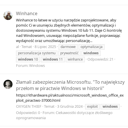
Winhance
Winhance to łatwe w użyciu narzędzie zaprojektowane, aby
pomóc Ci w usunięciu zbędnych elementów, optymalizacji i
dostosowywaniu systemu Windows 10 lub 11. Daje Ci kontrolę
nad Windowsem, usuwając niepożądane funkcje, poprawiając
wydajność oraz umożliwiając personalizację...
al
Temat
8 Lipiec 2025
darmowe
optymalizacja
personalizacja systemu
prywatność
windows
Odpowiedzi: 21
windows
10
windows
11
winhance
Forum:
Windows
Złamali zabezpieczenia Microsoftu. "To największy
przełom w piractwie Windows w historii"
https://ithardware.pl/aktualnosci/microsoft_windows_office_ex
ploit_piractwo-37000.html
OXYGEN THIEF
Temat
3 Grudnia 2024
exploit
windows
Odpowiedzi: 0
Forum:
Ciekawostki dotyczące złośliwego
oprogramowania