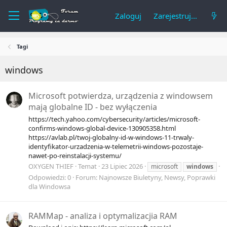
Zaloguj
Zarejestruj się
Tagi
windows
Microsoft potwierdza, urządzenia z windowsem
mają globalne ID - bez wyłączenia
https://tech.yahoo.com/cybersecurity/articles/microsoft-
confirms-windows-global-device-130905358.html
https://avlab.pl/twoj-globalny-id-w-windows-11-trwaly-
identyfikator-urzadzenia-w-telemetrii-windows-pozostaje-
nawet-po-reinstalacji-systemu/
OXYGEN THIEF
Temat
23 Lipiec 2026
microsoft
windows
Odpowiedzi: 0
Forum:
Najnowsze Biuletyny, Newsy, Poprawki
dla Windowsa
RAMMap - analiza i optymalizacjia RAM