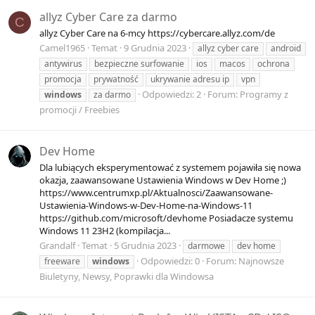
allyz Cyber Care za darmo
C
allyz Cyber Care na 6-mcy https://cybercare.allyz.com/de
Camel1965
Temat
9 Grudnia 2023
allyz cyber care
android
antywirus
bezpieczne surfowanie
ios
macos
ochrona
promocja
prywatność
ukrywanie adresu ip
vpn
Odpowiedzi: 2
Forum:
Programy z
windows
za darmo
promocji / Freebies
Dev Home
Dla lubiących eksperymentować z systemem pojawiła się nowa
okazja, zaawansowane Ustawienia Windows w Dev Home ;)
https://www.centrumxp.pl/Aktualnosci/Zaawansowane-
Ustawienia-Windows-w-Dev-Home-na-Windows-11
https://github.com/microsoft/devhome Posiadacze systemu
Windows 11 23H2 (kompilacja...
Grandalf
Temat
5 Grudnia 2023
darmowe
dev home
Odpowiedzi: 0
Forum:
Najnowsze
freeware
windows
Biuletyny, Newsy, Poprawki dla Windowsa