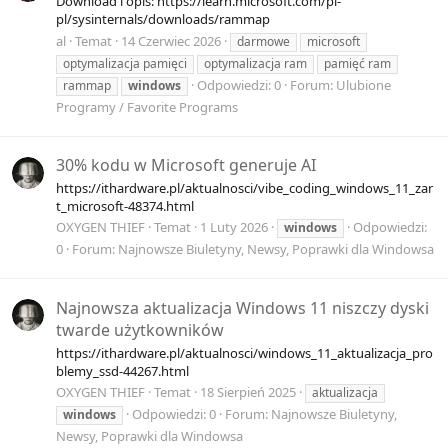
Download i opis: https://learn.microsoft.com/pl-
pl/sysinternals/downloads/rammap
al
Temat
14 Czerwiec 2026
darmowe
microsoft
optymalizacja pamięci
optymalizacja ram
pamięć ram
Odpowiedzi: 0
Forum:
Ulubione
rammap
windows
Programy / Favorite Programs
30% kodu w Microsoft generuje AI
https://ithardware.pl/aktualnosci/vibe_coding_windows_11_zar
t_microsoft-48374.html
OXYGEN THIEF
Temat
1 Luty 2026
Odpowiedzi:
windows
0
Forum:
Najnowsze Biuletyny, Newsy, Poprawki dla Windowsa
Najnowsza aktualizacja Windows 11 niszczy dyski
twarde użytkowników
https://ithardware.pl/aktualnosci/windows_11_aktualizacja_pro
blemy_ssd-44267.html
OXYGEN THIEF
Temat
18 Sierpień 2025
aktualizacja
Odpowiedzi: 0
Forum:
Najnowsze Biuletyny,
windows
Newsy, Poprawki dla Windowsa