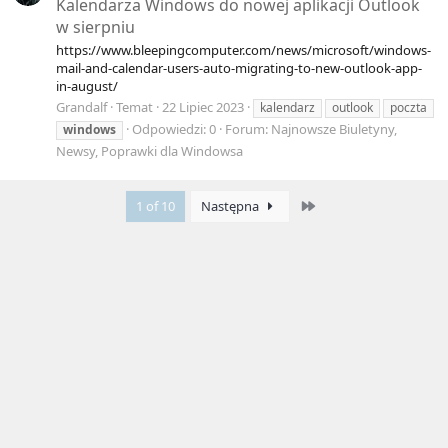
Kalendarza Windows do nowej aplikacji Outlook
w sierpniu
https://www.bleepingcomputer.com/news/microsoft/windows-
mail-and-calendar-users-auto-migrating-to-new-outlook-app-
in-august/
Grandalf
Temat
22 Lipiec 2023
kalendarz
outlook
poczta
Odpowiedzi: 0
Forum:
Najnowsze Biuletyny,
windows
Newsy, Poprawki dla Windowsa
Last
1 of 10
Następna