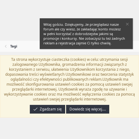
Witaj gościu. Dziękujemy, że przeglądasz nasze
forum ale czy wiesz, że zakładając konto możesz
w pełni korzystać z dobrodziejstw jakimi są
promocje i konkursy. Nie zobaczysz tu też żadnych
reklam a rejestracja zajmie Ci tylko chwilę.
Tagi
Ta strona wykorzystuje ciasteczka (cookies) w celu: utrzymania sesji
Flat Awesome + (Parent DO NOT EDIT)
Polski (PL)
zalogowanego Użytkownika, gromadzenia informacji związanych z
korzystaniem z serwisu, ułatwienia Użytkownikom korzystania z niego,
Kontakt
Regulamin
Polityka prywatności
Pomoc
dopasowania treści wyświetlanych Użytkownikowi oraz tworzenia statystyk
Twitter
Kontakt
RSS
oglądalności czy efektywności publikowanych reklam.Użytkownik ma
możliwość skonfigurowania ustawień cookies za pomocą ustawień swojej
przeglądarki internetowej. Użytkownik wyraża zgodę na używanie i
wykorzystywanie cookies oraz ma możliwość wyłączenia cookies za pomocą
ustawień swojej przeglądarki internetowej.
®
Community platform by XenForo
© 2010-2024 XenForo Ltd.
Tłumaczenie
wykonane przez
programyzadarmo.net.pl
. |
Xenforo Add-ons
© by ©XenTR
|
Zgadzam się
Dowiedz się więcej.…
Email Check by MPM.PM