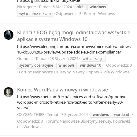
https://github.com/xM4ddy/OFGB
Nitrogene
Temat
5 Maj 2024
ofgb
windows
Odpowiedzi: 3
Forum:
Windows
wyłączanie reklam
Klienci z EOG będą mogli odinstalować wszystkie
aplikacje systemu Windows 10
https://www.bleepingcomputer.com/news/microsoft/windows-
10-kb5034203-preview-update-adds-eu-dma-compliance/
Grandalf
Temat
23 Styczeń 2024
aktualizacje
Odpowiedzi: 0
systemy operacyjne
windows
windows
10
Forum:
Najnowsze Biuletyny, Newsy, Poprawki dla Windowsa
Koniec WordPada w nowym windowsie
https://www.cnet.com/tech/services-and-software/goodbye-
wordpad-microsoft-retires-rich-text-editor-after-nearly-30-
years/
OXYGEN THIEF
Temat
7 Styczeń 2024
windows
wordpad
Odpowiedzi: 0
Forum:
Najnowsze Biuletyny, Newsy, Poprawki
dla Windowsa