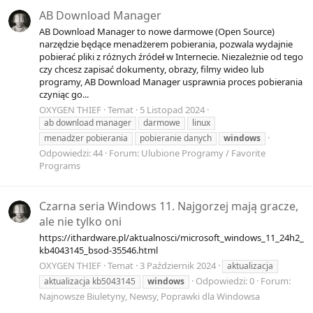
AB Download Manager
AB Download Manager to nowe darmowe (Open Source)
narzędzie będące menadżerem pobierania, pozwala wydajnie
pobierać pliki z różnych źródeł w Internecie. Niezależnie od tego
czy chcesz zapisać dokumenty, obrazy, filmy wideo lub
programy, AB Download Manager usprawnia proces pobierania
czyniąc go...
OXYGEN THIEF
Temat
5 Listopad 2024
ab download manager
darmowe
linux
menadżer pobierania
pobieranie danych
windows
Odpowiedzi: 44
Forum:
Ulubione Programy / Favorite
Programs
Czarna seria Windows 11. Najgorzej mają gracze,
ale nie tylko oni
https://ithardware.pl/aktualnosci/microsoft_windows_11_24h2_
kb4043145_bsod-35546.html
OXYGEN THIEF
Temat
3 Październik 2024
aktualizacja
Odpowiedzi: 0
Forum:
aktualizacja kb5043145
windows
Najnowsze Biuletyny, Newsy, Poprawki dla Windowsa