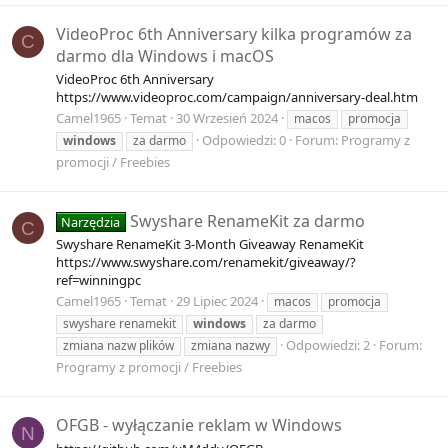
VideoProc 6th Anniversary kilka programów za
C
darmo dla Windows i macOS
VideoProc 6th Anniversary
https://www.videoproc.com/campaign/anniversary-deal.htm
Camel1965
Temat
30 Wrzesień 2024
macos
promocja
Odpowiedzi: 0
Forum:
Programy z
windows
za darmo
promocji / Freebies
Swyshare RenameKit za darmo
Narzędzia
C
Swyshare RenameKit 3-Month Giveaway RenameKit
https://www.swyshare.com/renamekit/giveaway/?
ref=winningpc
Camel1965
Temat
29 Lipiec 2024
macos
promocja
swyshare renamekit
windows
za darmo
Odpowiedzi: 2
Forum:
zmiana nazw plików
zmiana nazwy
Programy z promocji / Freebies
OFGB - wyłączanie reklam w Windows
N