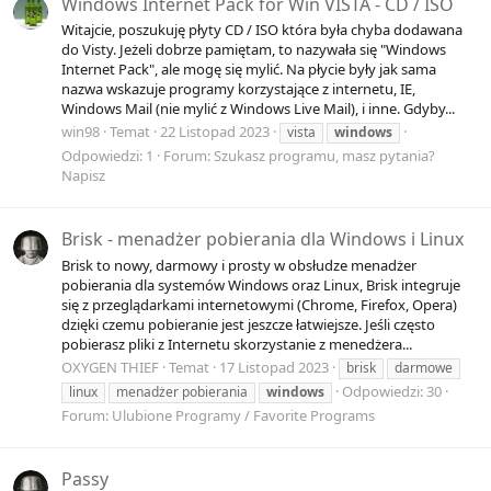
Windows Internet Pack for Win VISTA - CD / ISO
Witajcie, poszukuję płyty CD / ISO która była chyba dodawana
do Visty. Jeżeli dobrze pamiętam, to nazywała się "Windows
Internet Pack", ale mogę się mylić. Na płycie były jak sama
nazwa wskazuje programy korzystające z internetu, IE,
Windows Mail (nie mylić z Windows Live Mail), i inne. Gdyby...
win98
Temat
22 Listopad 2023
vista
windows
Odpowiedzi: 1
Forum:
Szukasz programu, masz pytania?
Napisz
Brisk - menadżer pobierania dla Windows i Linux
Brisk to nowy, darmowy i prosty w obsłudze menadżer
pobierania dla systemów Windows oraz Linux, Brisk integruje
się z przeglądarkami internetowymi (Chrome, Firefox, Opera)
dzięki czemu pobieranie jest jeszcze łatwiejsze. Jeśli często
pobierasz pliki z Internetu skorzystanie z menedżera...
OXYGEN THIEF
Temat
17 Listopad 2023
brisk
darmowe
Odpowiedzi: 30
linux
menadżer pobierania
windows
Forum:
Ulubione Programy / Favorite Programs
Passy