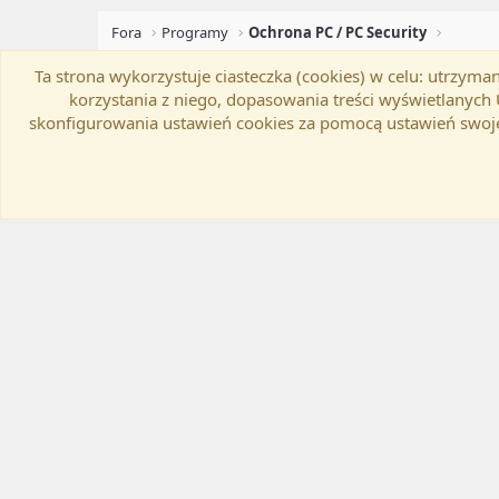
Fora
Programy
Ochrona PC / PC Security
Ta strona wykorzystuje ciasteczka (cookies) w celu: utrzy
Flat Awesome + (Parent DO NOT EDIT)
Zmień szer
korzystania z niego, dopasowania treści wyświetlanyc
skonfigurowania ustawień cookies za pomocą ustawień swoje
®
Community platform by XenForo
© 2010-20