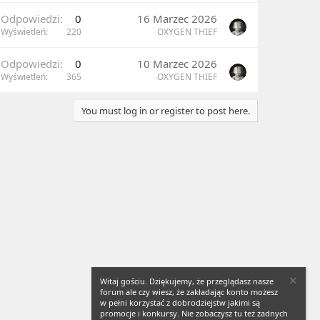
Odpowiedzi
0
16 Marzec 2026
Wyświetleń
220
OXYGEN THIEF
Odpowiedzi
0
10 Marzec 2026
Wyświetleń
365
OXYGEN THIEF
You must log in or register to post here.
Witaj gościu. Dziękujemy, że przeglądasz nasze
forum ale czy wiesz, że zakładając konto możesz
w pełni korzystać z dobrodziejstw jakimi są
promocje i konkursy. Nie zobaczysz tu też żadnych