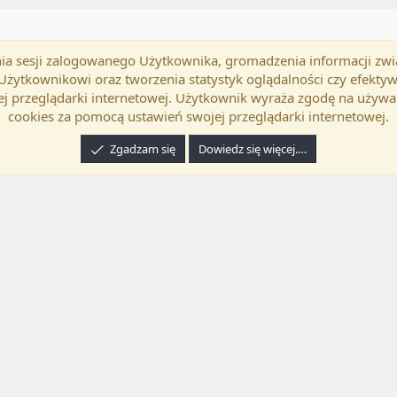
mania sesji zalogowanego Użytkownika, gromadzenia informacji zw
okość
Polski (PL)
Kontakt
Regu
h Użytkownikowi oraz tworzenia statystyk oglądalności czy efek
j przeglądarki internetowej. Użytkownik wyraża zgodę na używa
cookies za pomocą ustawień swojej przeglądarki internetowej.
Zgadzam się
Dowiedz się więcej.…
24 XenForo Ltd.
Tłumaczenie wykonane przez
programyzadarmo.net.pl
. |
Xenforo Ad