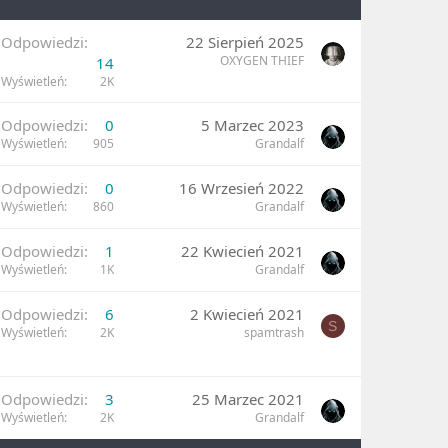
Odpowiedzi
22 Sierpień 2025
OXYGEN THIEF
14
Wyświetleń
2K
Odpowiedzi
0
5 Marzec 2023
Wyświetleń
905
Grandalf
Odpowiedzi
0
16 Wrzesień 2022
Wyświetleń
860
Grandalf
Odpowiedzi
1
22 Kwiecień 2021
Wyświetleń
1K
Grandalf
Odpowiedzi
6
2 Kwiecień 2021
S
Wyświetleń
2K
spamtrash
Odpowiedzi
3
25 Marzec 2021
Wyświetleń
2K
Grandalf