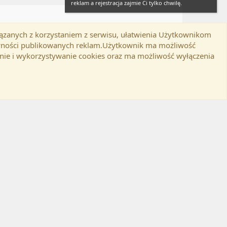
reklam a rejestracja zajmie Ci tylko chwilę.
iązanych z korzystaniem z serwisu, ułatwienia Użytkownikom
Twitter
Kontakt
RSS
lamin
Polityka prywatności
Pomoc
tywności publikowanych reklam.Użytkownik ma możliwość
nie i wykorzystywanie cookies oraz ma możliwość wyłączenia
d-ons
© by ©XenTR
|
Email Check by MPM.PM