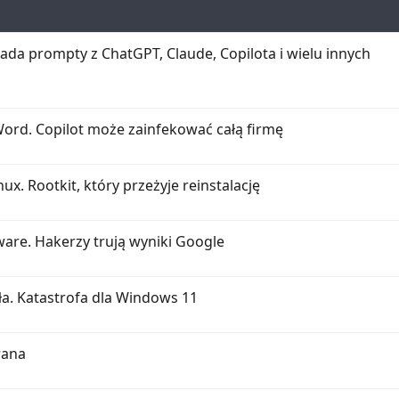
e
j
y
o
k
n
l
da prompty z ChatGPT, Claude, Copilota i wielu innych
e
e
j
o
n
Word. Copilot może zainfekować całą firmę
e
ux. Rootkit, który przeżyje reinstalację
ware. Hakerzy trują wyniki Google
ła. Katastrofa dla Windows 11
wana