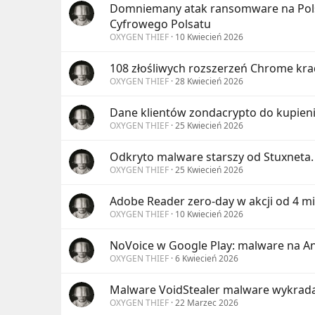
Domniemany atak ransomware na Polsa
Cyfrowego Polsatu
OXYGEN THIEF
10 Kwiecień 2026
108 złośliwych rozszerzeń Chrome kra
OXYGEN THIEF
28 Kwiecień 2026
Dane klientów zondacrypto do kupien
OXYGEN THIEF
25 Kwiecień 2026
Odkryto malware starszy od Stuxneta.
OXYGEN THIEF
25 Kwiecień 2026
Adobe Reader zero-day w akcji od 4 m
OXYGEN THIEF
10 Kwiecień 2026
NoVoice w Google Play: malware na An
OXYGEN THIEF
6 Kwiecień 2026
Malware VoidStealer malware wykrada
OXYGEN THIEF
22 Marzec 2026