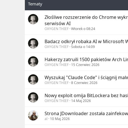
Złośliwe rozszerzenie do Chrome wykra
serwisów AI
OXYGEN THIEF
Wtorek o 08:24
Badacz odkrył robaka AI w Microsoft 
OXYGEN THIEF
Sobota o 14:09
Hakerzy zatruili 1500 pakietów Arch Lin
OXYGEN THIEF
15 Czerwiec 2026
Wyszukaj "Claude Code" i ściągnij mal
OXYGEN THIEF
8 Czerwiec 2026
Nowy exploit omija BitLockera bez has
OXYGEN THIEF
14 Maj 2026
Strona JDownloader została zainfeko
al
10 Maj 2026