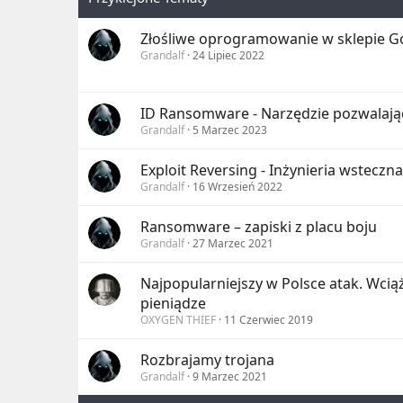
Złośliwe oprogramowanie w sklepie G
Grandalf
24 Lipiec 2022
ID Ransomware - Narzędzie pozwalając
Grandalf
5 Marzec 2023
Exploit Reversing - Inżynieria wsteczna
Grandalf
16 Wrzesień 2022
Ransomware – zapiski z placu boju
Grandalf
27 Marzec 2021
Najpopularniejszy w Polsce atak. Wcią
pieniądze
OXYGEN THIEF
11 Czerwiec 2019
Rozbrajamy trojana
Grandalf
9 Marzec 2021