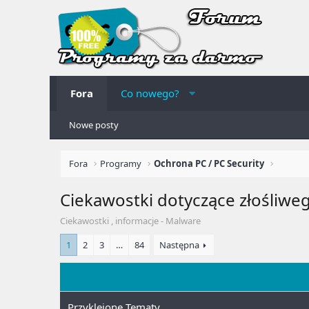
Fora
Co nowego?
Nowe posty
Fora
Programy
Ochrona PC / PC Security
Ciekawostki dotyczące złośliw
Ciekawostki , informacje - Malware
1
2
3
…
84
Następna