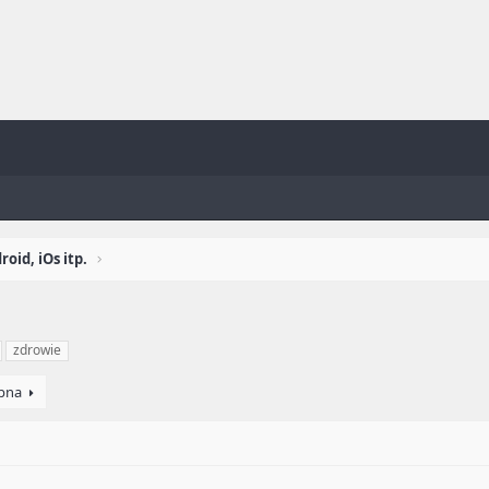
oid, iOs itp.
zdrowie
pna