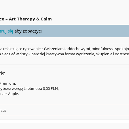
ce – Art Therapy & Calm
truj się
aby zobaczyć!
ca relaksujące rysowanie z ćwiczeniami oddechowymi, mindfulness i spokojny
 siedzieć w ciszy – bardziej kreatywna forma wyciszenia, skupienia i odstre
ję:
s/Premium,
ybierz wersję Lifetime za 0,00 PLN,
zez Apple.
rcus