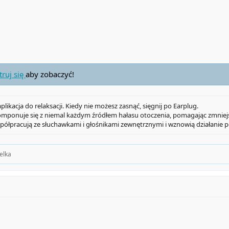
truj się
aby zobaczyć!
likacja do relaksacji. Kiedy nie możesz zasnąć, sięgnij po Earplug.
mponuje się z niemal każdym źródłem hałasu otoczenia, pomagając zmniejs
spółpracują ze słuchawkami i głośnikami zewnętrznymi i wznowią działanie p
elka