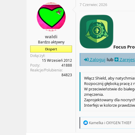
t
7 Czerwiec 2026
i
o
n
s
:
waldi
Bardzo aktywny
Focus Pro
Ekspert
Dołączył
Zaloguj
lub
Zarejes
15 Wrzesień 2012
Posty
41888
Reakcje/Polubienia
84823
Włącz Shield, aby natychmias
Rozpocznij głęboką pracę z
W przeciwieństwie do białeg
zmęczenia.
Zaprojektowany dla nocnych
Interfejs w kolorze prawdziw
R
Kamelka
i
OXYGEN THIEF
e
a