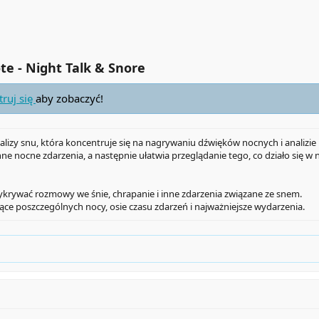
e - Night Talk & Snore​
truj się
aby zobaczyć!
nalizy snu, która koncentruje się na nagrywaniu dźwięków nocnych i analizi
nne nocne zdarzenia, a następnie ułatwia przeglądanie tego, co działo się w
krywać rozmowy we śnie, chrapanie i inne zdarzenia związane ze snem.
ące poszczególnych nocy, osie czasu zdarzeń i najważniejsze wydarzenia.