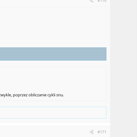
#170
ykle, poprzez obliczanie cykli snu.
#171