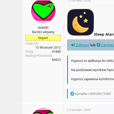
t
1 Czerwiec 2026
i
o
n
s
:
waldi
Bardzo aktywny
Sleep Ala
Ekspert
Dołączył
Zaloguj
lub
Zarejes
15 Wrzesień 2012
Posty
41888
Reakcje/Polubienia
84823
Hypnos to aplikacja do oblic
Na podstawie wyników hipog
Hypnos zapewnia komfortowy 
R
Kamelka
i
OXYGEN THIEF
e
a
c
t
5 Czerwiec 2026
i