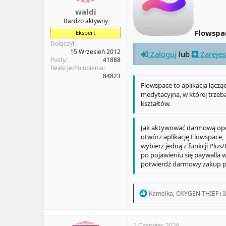
waldi
Bardzo aktywny
Flowspa
Ekspert
Dołączył
15 Wrzesień 2012
Zaloguj
lub
Zarejes
Posty
41888
Reakcje/Polubienia
84823
Flowspace to aplikacja łączą
medytacyjna, w której trzeba
kształtów.
Jak aktywować darmową opc
otwórz aplikację Flowspace,
wybierz jedną z funkcji Plu
po pojawieniu się paywalla w
potwierdź darmowy zakup pr
R
Kamelka
,
OXYGEN THIEF
i
I
e
a
c
t
1 Czerwiec 2026