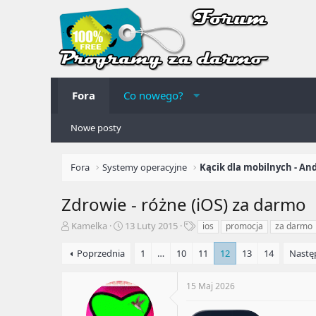
Fora
Co nowego?
Nowe posty
Fora
Systemy operacyjne
Kącik dla mobilnych - Andr
Zdrowie - różne (iOS) za darmo
A
R
T
Kamelka
13 Luty 2015
ios
promocja
za darmo
u
o
a
t
z
g
Poprzednia
1
…
10
11
12
13
14
Nastę
o
p
i
r
o
15 Maj 2026
t
c
e
z
m
ę