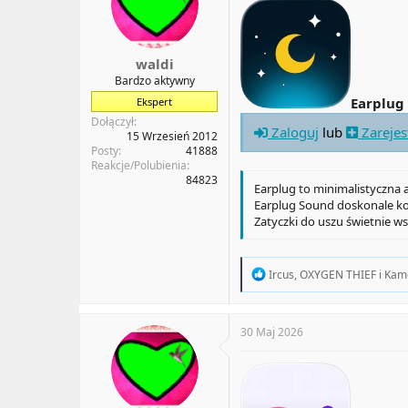
n
s
:
waldi
Bardzo aktywny
Earplug
Ekspert
Dołączył
Zaloguj
lub
Zarejes
15 Wrzesień 2012
Posty
41888
Reakcje/Polubienia
84823
Earplug to minimalistyczna ap
Earplug Sound doskonale ko
Zatyczki do uszu świetnie w
R
Ircus
,
OXYGEN THIEF
i
Kam
e
a
c
t
30 Maj 2026
i
o
n
s
: