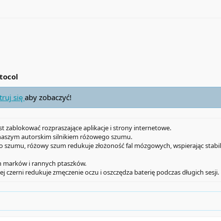
tocol
truj się
aby zobaczyć!
t zablokować rozpraszające aplikacje i strony internetowe.
 naszym autorskim silnikiem różowego szumu.
o szumu, różowy szum redukuje złożoność fal mózgowych, wspierając stabil
 marków i rannych ptaszków.
ej czerni redukuje zmęczenie oczu i oszczędza baterię podczas długich sesji.