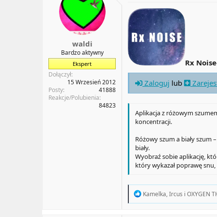
o
n
s
:
waldi
Bardzo aktywny
Rx Noise
Ekspert
Dołączył
15 Wrzesień 2012
Zaloguj
lub
Zarejes
Posty
41888
Reakcje/Polubienia
84823
Aplikacja z różowym szumem 
koncentracji.
Różowy szum a biały szum – j
biały.
Wyobraź sobie aplikację, któ
który wykazał poprawę snu, p
R
Kamelka
,
Ircus
i
OXYGEN T
e
a
c