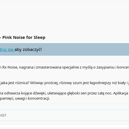
- Pink Noise for Sleep
truj się
aby zobaczyć!
Rx Noise, nagrana i zmasterowana specjalnie z myślą o zasypianiu i koncen
aka jest różnica? Mówiąc prościej, różowy szum jest łagodniejszy niż biały i 
ra odtwarza kojące dźwięki, ułatwiające głęboki sen przez całą noc. Aplika
amięci, uwagi i koncentracji.
HIEF