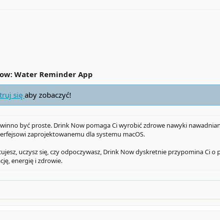
Now: Water Reminder App
truj się
aby zobaczyć!
winno być proste. Drink Now pomaga Ci wyrobić zdrowe nawyki nawadnian
interfejsowi zaprojektowanemu dla systemu macOS.
cujesz, uczysz się, czy odpoczywasz, Drink Now dyskretnie przypomina Ci o p
ę, energię i zdrowie.