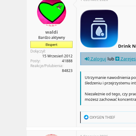
i
o
n
s
:
waldi
Bardzo aktywny
Ekspert
Drink 
Dołączył
15 Wrzesień 2012
Zaloguj
lub
Zarejes
Posty
41888
Reakcje/Polubienia
84823
Utrzymanie nawodnienia po
śledzeniu i przejrzystemu 
Niezależnie od tego, czy pra
możesz zachować koncentracj
R
OXYGEN THIEF
e
a
c