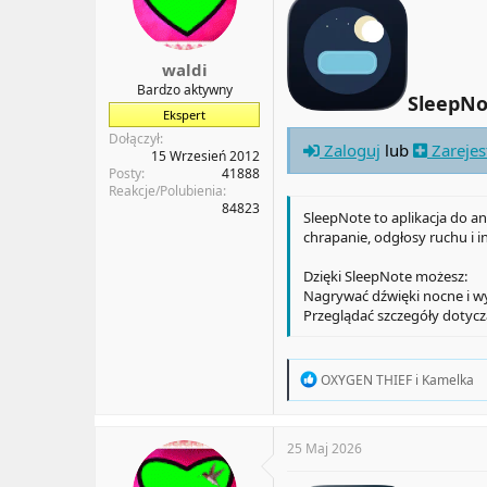
a
t
t
y
u
waldi
Bardzo aktywny
SleepNot
Ekspert
Dołączył
Zaloguj
lub
Zarejes
15 Wrzesień 2012
Posty
41888
Reakcje/Polubienia
84823
SleepNote to aplikacja do a
chrapanie, odgłosy ruchu i i
Dzięki SleepNote możesz:
Nagrywać dźwięki nocne i wy
Przeglądać szczegóły dotycz
R
OXYGEN THIEF
i
Kamelka
e
a
c
t
25 Maj 2026
i
o