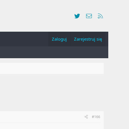
Twitter
Kontakt
RSS
Zaloguj
Zarejestruj się
#166