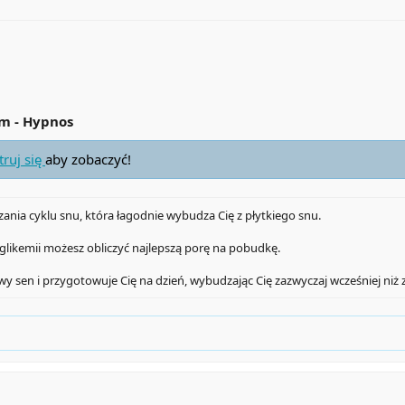
rm - Hypnos
truj się
aby zobaczyć!
zania cyklu snu, która łagodnie wybudza Cię z płytkiego snu.
likemii możesz obliczyć najlepszą porę na pobudkę.
sen i przygotowuje Cię na dzień, wybudzając Cię zazwyczaj wcześniej niż zw