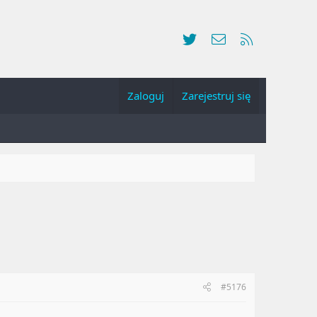
Twitter
Kontakt
RSS
Zaloguj
Zarejestruj się
#5176