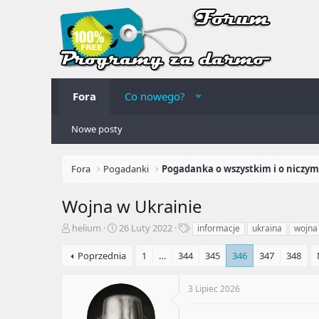
Fora
Co nowego?
Nowe posty
Fora
Pogadanki
Pogadanka o wszystkim i o niczym
Wojna w Ukrainie
A
R
T
helium
26 Luty 2022
informacje
ukraina
wojna
u
o
a
t
z
g
Poprzednia
1
…
344
345
346
347
348
o
p
i
r
o
3 Lipiec 2026
t
c
e
z
m
ę