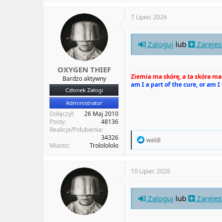
a
c
t
7 Lipiec 2026
i
o
n
Zaloguj
lub
Zarejes
s
:
OXYGEN THIEF
Ziemia ma skórę, a ta skóra ma 
Bardzo aktywny
am I a part of the cure, or am I
Członek Załogi
Administrator
Dołączył
26 Maj 2010
Posty
48136
Reakcje/Polubienia
34326
R
waldi
Miasto
Trololololo
e
a
c
t
10 Lipiec 2026
i
o
n
Zaloguj
lub
Zarejes
s
: