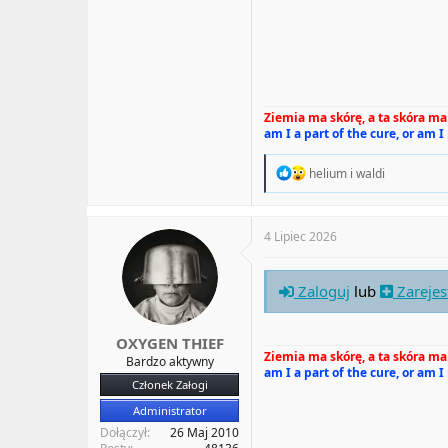
Ziemia ma skórę, a ta skóra ma 
am I a part of the cure, or am I
R
helium
i
waldi
e
a
c
t
4 Lipiec 2026
i
o
n
Zaloguj
lub
Zarejes
s
:
OXYGEN THIEF
Ziemia ma skórę, a ta skóra ma 
Bardzo aktywny
am I a part of the cure, or am I
Członek Załogi
Administrator
Dołączył
26 Maj 2010