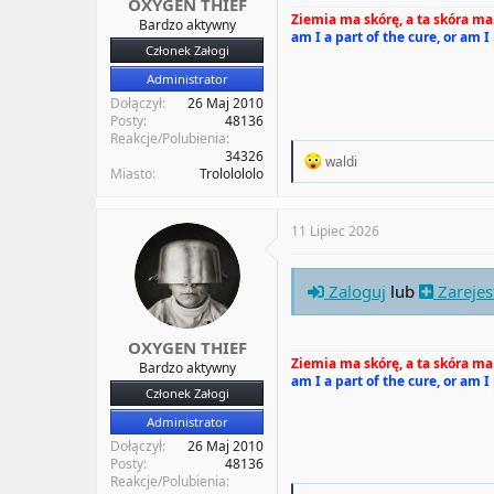
OXYGEN THIEF
Ziemia ma skórę, a ta skóra ma 
Bardzo aktywny
am I a part of the cure, or am I
Członek Załogi
Administrator
Dołączył
26 Maj 2010
Posty
48136
Reakcje/Polubienia
34326
R
waldi
Miasto
Trololololo
e
a
c
t
11 Lipiec 2026
i
o
n
Zaloguj
lub
Zarejes
s
:
OXYGEN THIEF
Ziemia ma skórę, a ta skóra ma 
Bardzo aktywny
am I a part of the cure, or am I
Członek Załogi
Administrator
Dołączył
26 Maj 2010
Posty
48136
Reakcje/Polubienia