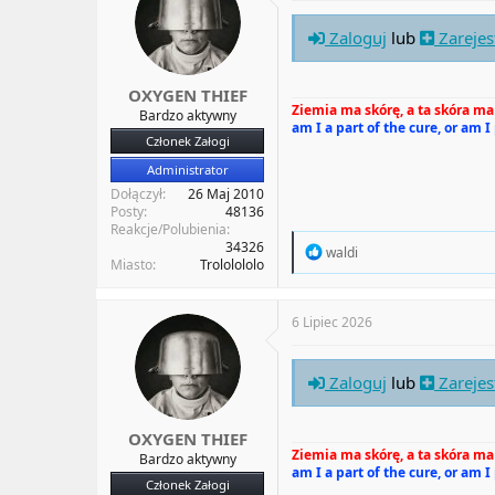
o
n
Zaloguj
lub
Zarejes
s
:
OXYGEN THIEF
Ziemia ma skórę, a ta skóra ma 
Bardzo aktywny
am I a part of the cure, or am I
Członek Załogi
Administrator
Dołączył
26 Maj 2010
Posty
48136
Reakcje/Polubienia
34326
R
waldi
Miasto
Trololololo
e
a
c
t
6 Lipiec 2026
i
o
n
Zaloguj
lub
Zarejes
s
:
OXYGEN THIEF
Ziemia ma skórę, a ta skóra ma 
Bardzo aktywny
am I a part of the cure, or am I
Członek Załogi