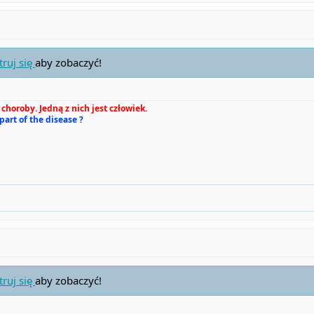
truj się
aby zobaczyć!
choroby. Jedną z nich jest człowiek.
 part of the disease ?
truj się
aby zobaczyć!