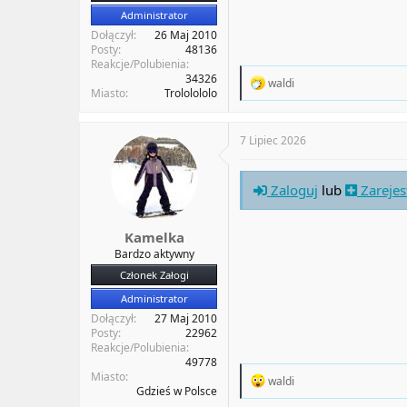
Administrator
Dołączył
26 Maj 2010
Posty
48136
Reakcje/Polubienia
34326
R
waldi
Miasto
Trololololo
e
a
c
t
7 Lipiec 2026
i
o
n
Zaloguj
lub
Zarejes
s
:
Kamelka
Bardzo aktywny
Członek Załogi
Administrator
Dołączył
27 Maj 2010
Posty
22962
Reakcje/Polubienia
49778
Miasto
R
waldi
Gdzieś w Polsce
e