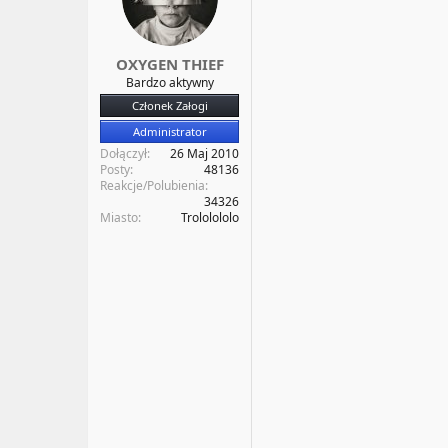
a
t
t
y
u
OXYGEN THIEF
Bardzo aktywny
Członek Załogi
Administrator
Dołączył
26 Maj 2010
Posty
48136
Reakcje/Polubienia
34326
Miasto
Trololololo