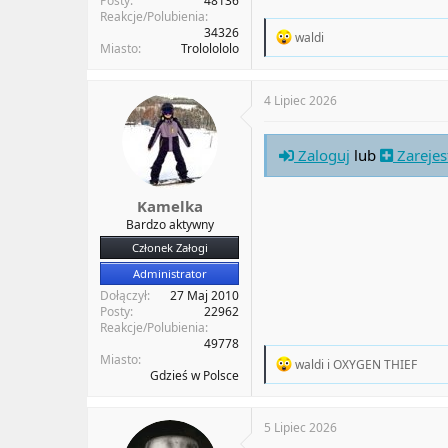
Posty
48136
Reakcje/Polubienia
34326
R
waldi
Miasto
Trololololo
e
a
c
t
4 Lipiec 2026
i
o
n
Zaloguj
lub
Zarejes
s
:
Kamelka
Bardzo aktywny
Członek Załogi
Administrator
Dołączył
27 Maj 2010
Posty
22962
Reakcje/Polubienia
49778
Miasto
R
waldi
i
OXYGEN THIEF
Gdzieś w Polsce
e
a
c
t
5 Lipiec 2026
i