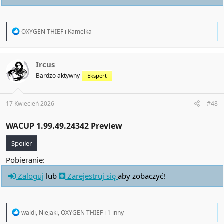
R
OXYGEN THIEF
i
Kamelka
e
a
c
t
Ircus
i
Bardzo aktywny
Ekspert
o
n
s
:
17 Kwiecień 2026
#48
WACUP 1.99.49.24342 Preview​
Spoiler
Pobieranie:
Zaloguj
lub
Zarejestruj się
aby zobaczyć!
R
waldi
,
Niejaki
,
OXYGEN THIEF
i 1 inny
e