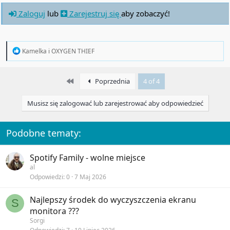
Zaloguj
lub
Zarejestruj się
aby zobaczyć!
R
Kamelka
i
OXYGEN THIEF
e
a
c
First
Poprzednia
4 of 4
t
i
o
Musisz się zalogować lub zarejestrować aby odpowiedzieć
n
s
:
Podobne tematy:
Spotify Family - wolne miejsce
al
Odpowiedzi
0
7 Maj 2026
Najlepszy środek do wyczyszczenia ekranu
S
monitora ???
Sorgi