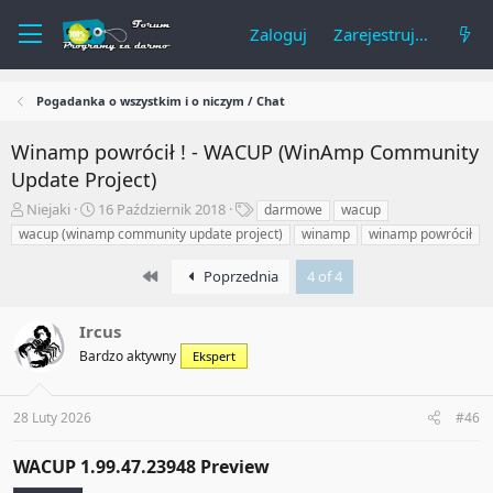
Zaloguj
Zarejestruj się
Pogadanka o wszystkim i o niczym / Chat
Winamp powrócił ! - WACUP (WinAmp Community
Update Project)
A
R
T
Niejaki
16 Październik 2018
darmowe
wacup
u
o
a
wacup (winamp community update project)
winamp
winamp powrócił
t
z
g
o
p
i
First
Poprzednia
4 of 4
r
o
t
c
e
z
Ircus
m
ę
Bardzo aktywny
Ekspert
a
t
t
y
u
28 Luty 2026
#46
WACUP 1.99.47.23948 Preview​