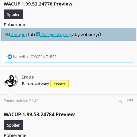
WACUP 1.99.53.24778 Preview
Spoiler
Pobieranie:
Zaloguj
lub
Zarejestruj się
aby zobaczyć!
R
Kamelka
i
OXYGEN THIEF
e
a
c
t
Ircus
i
Bardzo aktywny
Ekspert
o
n
s
:
Poniedziałek o 21:40
#57
WACUP 1.99.53.24784 Preview​
Spoiler
Pobieranie: