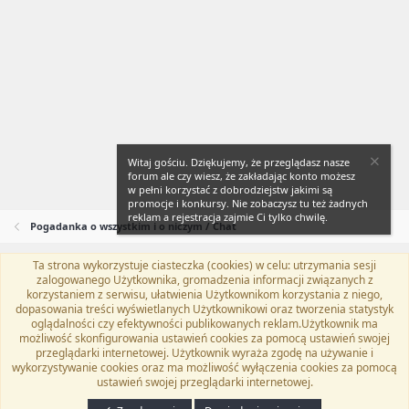
Witaj gościu. Dziękujemy, że przeglądasz nasze
forum ale czy wiesz, że zakładając konto możesz
w pełni korzystać z dobrodziejstw jakimi są
promocje i konkursy. Nie zobaczysz tu też żadnych
reklam a rejestracja zajmie Ci tylko chwilę.
Pogadanka o wszystkim i o niczym / Chat
Ta strona wykorzystuje ciasteczka (cookies) w celu: utrzymania sesji
Flat Awesome + (Parent DO NOT EDIT)
Polski (PL)
zalogowanego Użytkownika, gromadzenia informacji związanych z
korzystaniem z serwisu, ułatwienia Użytkownikom korzystania z niego,
Kontakt
Regulamin
Polityka prywatności
Pomoc
dopasowania treści wyświetlanych Użytkownikowi oraz tworzenia statystyk
Twitter
Kontakt
RSS
oglądalności czy efektywności publikowanych reklam.Użytkownik ma
możliwość skonfigurowania ustawień cookies za pomocą ustawień swojej
przeglądarki internetowej. Użytkownik wyraża zgodę na używanie i
wykorzystywanie cookies oraz ma możliwość wyłączenia cookies za pomocą
ustawień swojej przeglądarki internetowej.
®
Community platform by XenForo
© 2010-2024 XenForo Ltd.
Tłumaczenie
wykonane przez
programyzadarmo.net.pl
. |
Xenforo Add-ons
© by ©XenTR
|