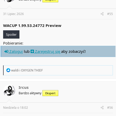
o
n
s
:
31 Lipiec 2026
#55
WACUP 1.99.53.24772 Preview
Spoiler
Pobieranie:
Zaloguj
lub
Zarejestruj się
aby zobaczyć!
R
waldi
i
OXYGEN THIEF
e
a
c
t
Ircus
i
Bardzo aktywny
Ekspert
o
n
s
:
Niedziela o 18:02
#56