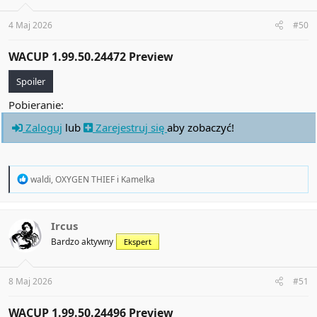
n
s
:
4 Maj 2026
#50
WACUP 1.99.50.24472 Preview​
Spoiler
Pobieranie:
Zaloguj
lub
Zarejestruj się
aby zobaczyć!
R
waldi
,
OXYGEN THIEF
i
Kamelka
e
a
c
t
Ircus
i
Bardzo aktywny
Ekspert
o
n
s
:
8 Maj 2026
#51
WACUP 1.99.50.24496 Preview​