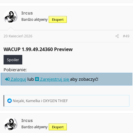
a
c
t
Ircus
i
Bardzo aktywny
Ekspert
o
n
s
:
20 Kwiecień 2026
#49
WACUP 1.99.49.24360 Preview​
Spoiler
Pobieranie:
Zaloguj
lub
Zarejestruj się
aby zobaczyć!
R
Niejaki
,
Kamelka
i
OXYGEN THIEF
e
a
c
t
Ircus
i
Bardzo aktywny
Ekspert
o