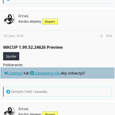
e
a
c
t
Ircus
i
Bardzo aktywny
Ekspert
o
n
s
:
10 Lipiec 2026
#54
WACUP 1.99.52.24626 Preview​
Spoiler
Pobieranie:
Zaloguj
lub
Zarejestruj się
aby zobaczyć!
R
OXYGEN THIEF
i
Kamelka
e
a
c
t
Ircus
i
Bardzo aktywny
Ekspert