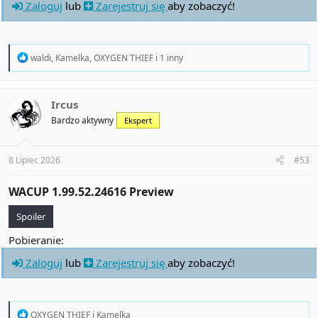
Zaloguj
lub
Zarejestruj się
aby zobaczyć!
R
waldi
,
Kamelka
,
OXYGEN THIEF
i 1 inny
e
a
c
t
Ircus
i
Bardzo aktywny
Ekspert
o
n
s
:
8 Lipiec 2026
#53
WACUP 1.99.52.24616 Preview​
Spoiler
Pobieranie:
Zaloguj
lub
Zarejestruj się
aby zobaczyć!
R
OXYGEN THIEF
i
Kamelka