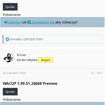
Spoiler
Pobieranie:
Zaloguj
lub
Zarejestruj się
aby zobaczyć!
R
Kamelka
i
OXYGEN THIEF
e
a
c
t
Ircus
i
Bardzo aktywny
Ekspert
o
n
s
:
29 Czerwiec 2026
#52
WACUP 1.99.51.24668 Preview​
Spoiler
Pobieranie: