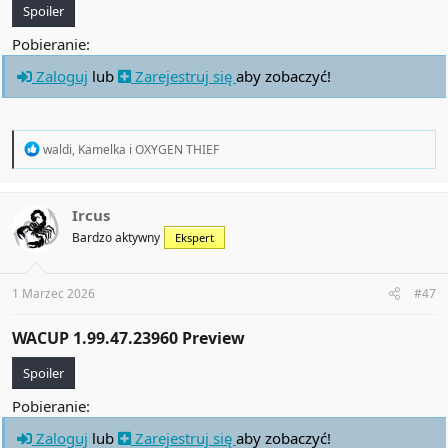
Spoiler
Pobieranie:
Zaloguj
lub
Zarejestruj się
aby zobaczyć!
R
waldi
,
Kamelka
i
OXYGEN THIEF
e
a
c
t
Ircus
i
Bardzo aktywny
Ekspert
o
n
s
:
1 Marzec 2026
#47
WACUP 1.99.47.23960 Preview​
Spoiler
Pobieranie:
Zaloguj
lub
Zarejestruj się
aby zobaczyć!