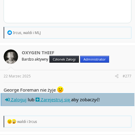
R
Ircus
,
waldi
i
MLJ
e
a
c
t
OXYGEN THIEF
i
Bardzo aktywny
Członek Załogi
Administrator
o
n
s
:
22 Marzec 2025
#277
George Foreman nie żyje
Zaloguj
lub
Zarejestruj się
aby zobaczyć!
R
waldi
i
Ircus
e
a