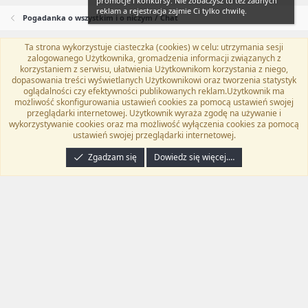
promocje i konkursy. Nie zobaczysz tu też żadnych
reklam a rejestracja zajmie Ci tylko chwilę.
Pogadanka o wszystkim i o niczym / Chat
Ta strona wykorzystuje ciasteczka (cookies) w celu: utrzymania sesji
Flat Awesome + (Parent DO NOT EDIT)
Polski (PL)
zalogowanego Użytkownika, gromadzenia informacji związanych z
korzystaniem z serwisu, ułatwienia Użytkownikom korzystania z niego,
Kontakt
Regulamin
Polityka prywatności
Pomoc
dopasowania treści wyświetlanych Użytkownikowi oraz tworzenia statystyk
Twitter
Kontakt
RSS
oglądalności czy efektywności publikowanych reklam.Użytkownik ma
możliwość skonfigurowania ustawień cookies za pomocą ustawień swojej
przeglądarki internetowej. Użytkownik wyraża zgodę na używanie i
wykorzystywanie cookies oraz ma możliwość wyłączenia cookies za pomocą
ustawień swojej przeglądarki internetowej.
®
Community platform by XenForo
© 2010-2024 XenForo Ltd.
Tłumaczenie
wykonane przez
programyzadarmo.net.pl
. |
Xenforo Add-ons
© by ©XenTR
|
Zgadzam się
Dowiedz się więcej.…
Email Check by MPM.PM