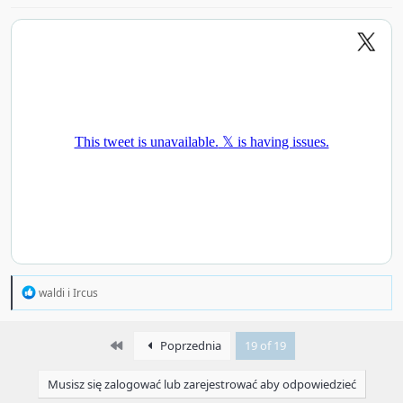
R
waldi
i
Ircus
e
a
c
First
Poprzednia
19 of 19
t
i
o
Musisz się zalogować lub zarejestrować aby odpowiedzieć
n