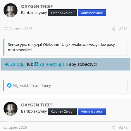
c
t
OXYGEN THIEF
i
Bardzo aktywny
Członek Załogi
Administrator
o
n
s
:
27 Czerwiec 2026
#278
Sensacyjna decyzja! Oleksandr Usyk zwakował wszystkie pasy
mistrzowskie!
Zaloguj
lub
Zarejestruj się
aby zobaczyć!
R
MLJ
,
waldi
,
Ircus
i 1 inny
e
a
c
t
OXYGEN THIEF
i
Bardzo aktywny
Członek Załogi
Administrator
o
n
s
:
25 Lipiec 2026
#279