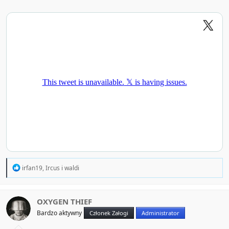
R
irfan19
,
Ircus
i
waldi
e
a
c
t
OXYGEN THIEF
i
Bardzo aktywny
Członek Załogi
Administrator
o
n