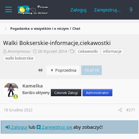
Zaloguj
Zarejestruj się
Pogadanka o wszystkim i o niczym / Chat
Walki Bokserskie-informacje,ciekawostki
A
R
T
Anonymous
26 Styczeń 2014
ciekawostki
informacje
u
o
a
walki bokserskie
t
z
g
o
p
i
First
Poprzednia
19 of 19
r
o
t
c
e
z
Kamelka
m
ę
Bardzo aktywny
Członek Załogi
Administrator
a
t
t
y
u
18 Grudnia 2022
#271
Zaloguj
lub
Zarejestruj się
aby zobaczyć!