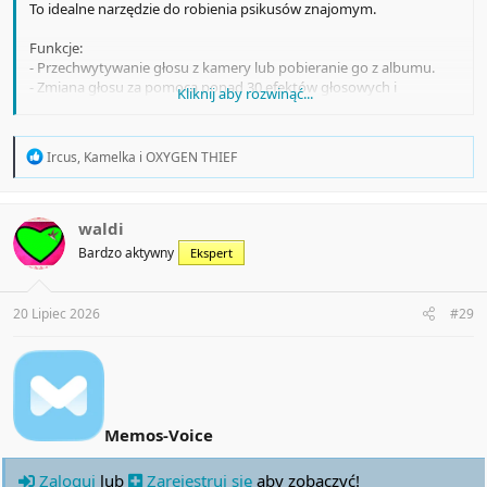
To idealne narzędzie do robienia psikusów znajomym.
Funkcje:
- Przechwytywanie głosu z kamery lub pobieranie go z albumu.
- Zmiana głosu za pomocą ponad 30 efektów głosowych i
Kliknij aby rozwinąć...
dźwięków tła.
- Udostępnianie gotowego filmu na serwisach Vine, Instagram,
Facebook, e-mail itp.
R
Ircus
,
Kamelka
i
OXYGEN THIEF
e
a
c
t
waldi
i
Bardzo aktywny
Ekspert
o
n
s
:
20 Lipiec 2026
#29
Memos-Voice
Zaloguj
lub
Zarejestruj się
aby zobaczyć!