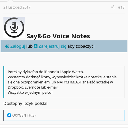
s
:
21 Listopad 2017
#18
Say&Go Voice Notes
Zaloguj
lub
Zarejestruj się
aby zobaczyć!
Potężny dyktafon do iPhone'a i Apple Watch.
Wystarczy dotknąć ikony, wypowiedzieć krótką notatkę, a stanie
się ona przypomnieniem lub NATYCHMIAST znaleźć notatkę w
Dropbox, Evernote lub e-mail.
Wszystko w jednym palcu!
Dostępny język polski!
R
OXYGEN THIEF
e
a