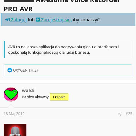
PRO AVR
Zaloguj
lub
Zarejestruj się
aby zobaczyć!
AVR to najlepsza aplikacja do nagrywania głosu z interfejsem i
doskonałą funkcjonalnością dla ludzi biznesu.
R
OXYGEN THIEF
e
a
c
t
waldi
i
Bardzo aktywny
Ekspert
o
n
s
:
18 Maj 2019
#25