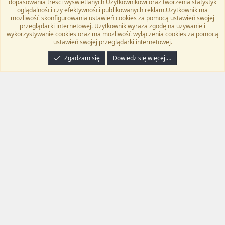
dopasowania treści wyświetlanych Użytkownikowi oraz tworzenia statystyk
Twitter
Kontakt
RSS
oglądalności czy efektywności publikowanych reklam.Użytkownik ma
możliwość skonfigurowania ustawień cookies za pomocą ustawień swojej
przeglądarki internetowej. Użytkownik wyraża zgodę na używanie i
wykorzystywanie cookies oraz ma możliwość wyłączenia cookies za pomocą
ustawień swojej przeglądarki internetowej.
®
Community platform by XenForo
© 2010-2024 XenForo Ltd.
Tłumaczenie
wykonane przez
programyzadarmo.net.pl
. |
Xenforo Add-ons
© by ©XenTR
|
Zgadzam się
Dowiedz się więcej.…
Email Check by MPM.PM