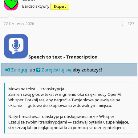
i
Bardzo aktywny
Ekspert
o
n
s
:
22 Czerwiec 2026
#27
Speech to text - Transcription
Zaloguj
lub
Zarejestruj się
aby zobaczyć!
Mowa na tekst — transkrypcja.
Zamień swój głos w tekst w mgnieniu oka dzięki mocy OpenAI
Whisper. Dotknij raz, aby nagrać, a Twoje słowa pojawią się na
ekranie — gotowe do skopiowania w dowolnym miejscu.
Natychmiastowa transkrypcja obsługiwana przez Whisper
Czatuj ze swoimi transkrypcjami — zadawaj pytania uzupełniające,
streszczaj lub przeglądaj notatki za pomocą sztucznej inteligencji