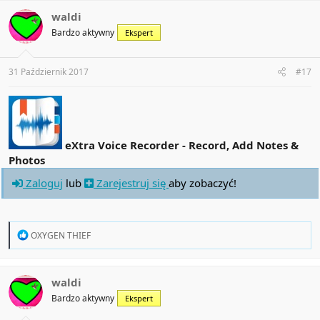
c
t
waldi
i
Bardzo aktywny
Ekspert
o
n
s
:
31 Październik 2017
#17
eXtra Voice Recorder - Record, Add Notes &
Photos
Zaloguj
lub
Zarejestruj się
aby zobaczyć!
R
OXYGEN THIEF
e
a
c
t
waldi
i
Bardzo aktywny
Ekspert
o
n