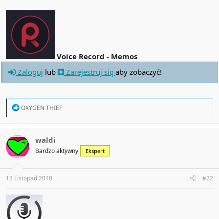
Voice Record - Memos
Zaloguj
lub
Zarejestruj się
aby zobaczyć!
R
OXYGEN THIEF
e
a
c
t
waldi
i
Bardzo aktywny
Ekspert
o
n
s
:
13 Listopad 2018
#22