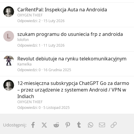
CarRentPal: Inspekcja Auta na Androida
OXYGEN THIEF
Odpowiedzi
2
15 Luty 2026
szukam programu do usuniecia frp z androida
L
lolofon
Odpowiedzi
1
11 Luty 2026
Revolut debiutuje na rynku telekomunikacyjnym
Kamelka
Odpowiedzi
0
16 Grudnia 2025
12-miesięczna subskrypcja ChatGPT Go za darmo
– przez urządzenie z systemem Android / VPN w
Indiach
OXYGEN THIEF
Odpowiedzi
0
5 Listopad 2025
Facebook
X (Twitter)
Reddit
Pinterest
Tumblr
WhatsApp
Email
Umieść 
Udostępnij: