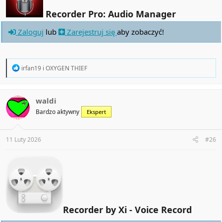
Recorder Pro: Audio Manager
Zaloguj
lub
Zarejestruj się
aby zobaczyć!
R
irfan19
i
OXYGEN THIEF
e
a
c
t
waldi
i
Bardzo aktywny
Ekspert
o
n
s
:
11 Luty 2026
#26
Recorder by Xi - Voice Record​