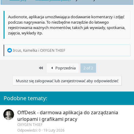
Audionote, aplikacja umożliwiająca dodawanie komentarzy i zdjęć
podczas nagrywania. To niezbędne narzędzie do łatwego
rejestrowania ważnych momentów, takich jak wywiady, spotkania,
zajęcia, wykłady itp.
R
Ircus
,
Kamelka
i
OXYGEN THIEF
e
a
c
First
Poprzednia
2 of 2
t
i
o
Musisz się zalogować lub zarejestrować aby odpowiedzieć
n
s
:
Podobne tematy:
OffDesk - darmowa aplikacja do zarządzania
urlopami i grafikami pracy
OXYGEN THIEF
Odpowiedzi
0
19 Luty 2026