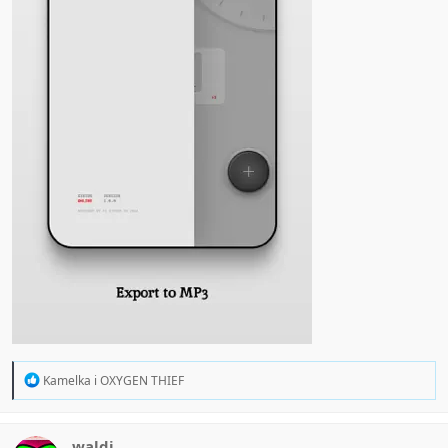
R
Kamelka
i
OXYGEN THIEF
e
a
c
t
waldi