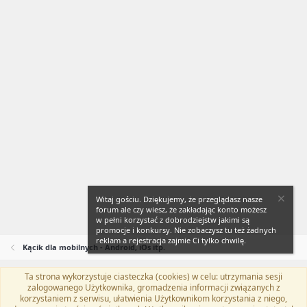
Witaj gościu. Dziękujemy, że przeglądasz nasze
forum ale czy wiesz, że zakładając konto możesz
w pełni korzystać z dobrodziejstw jakimi są
promocje i konkursy. Nie zobaczysz tu też żadnych
reklam a rejestracja zajmie Ci tylko chwilę.
Kącik dla mobilnych - Android, iOs itp.
Ta strona wykorzystuje ciasteczka (cookies) w celu: utrzymania sesji
Flat Awesome + (Parent DO NOT EDIT)
Polski (PL)
zalogowanego Użytkownika, gromadzenia informacji związanych z
korzystaniem z serwisu, ułatwienia Użytkownikom korzystania z niego,
Kontakt
Regulamin
Polityka prywatności
Pomoc