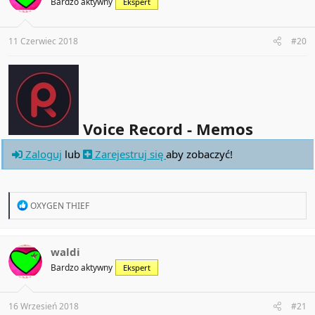
Bardzo aktywny
Ekspert
o
n
s
:
11 Czerwiec 2018
#20
Voice Record - Memos
Zaloguj
lub
Zarejestruj się
aby zobaczyć!
R
OXYGEN THIEF
e
a
c
t
waldi
i
Bardzo aktywny
Ekspert
o
n
s
:
16 Wrzesień 2018
#21