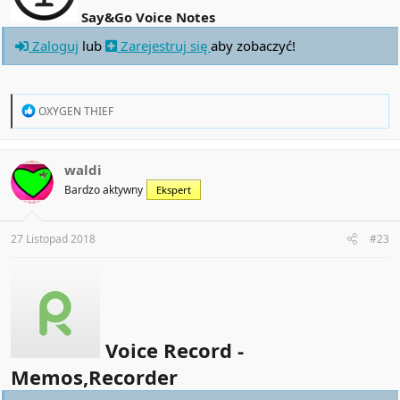
Say&Go Voice Notes
Zaloguj
lub
Zarejestruj się
aby zobaczyć!
R
OXYGEN THIEF
e
a
c
t
waldi
i
Bardzo aktywny
Ekspert
o
n
s
:
27 Listopad 2018
#23
Voice Record -
Memos,Recorder