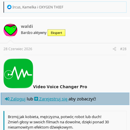
R
Ircus
,
Kamelka
i
OXYGEN THIEF
e
a
c
t
waldi
i
Bardzo aktywny
Ekspert
o
n
s
:
28 Czerwiec 2026
#28
Video Voice Changer Pro
Zaloguj
lub
Zarejestruj się
aby zobaczyć!
Brzmij jak kobieta, mężczyzna, potwór, robot lub duch!
Zmień głosy w swoich filmach na dowolne, dzięki ponad 30
niesamowitym efektom dźwiękowym.