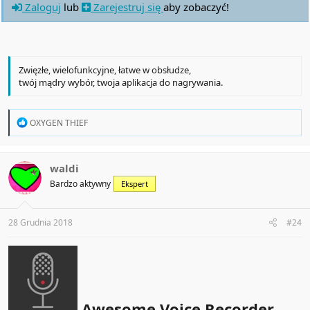
Zaloguj
lub
Zarejestruj się
aby zobaczyć!
Zwięzłe, wielofunkcyjne, łatwe w obsłudze,
twój mądry wybór, twoja aplikacja do nagrywania.
R
OXYGEN THIEF
e
a
c
t
waldi
i
Bardzo aktywny
Ekspert
o
n
s
:
28 Grudnia 2018
#24
Awesome Voice Recorder