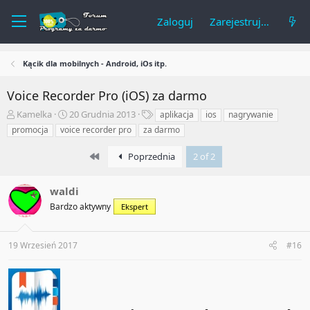
Zaloguj
Zarejestruj się
Kącik dla mobilnych - Android, iOs itp.
Voice Recorder Pro (iOS) za darmo
A
R
T
Kamelka
20 Grudnia 2013
aplikacja
ios
nagrywanie
u
o
a
promocja
voice recorder pro
za darmo
t
z
g
o
p
i
First
Poprzednia
2 of 2
r
o
t
c
e
z
waldi
m
ę
Bardzo aktywny
Ekspert
a
t
t
y
u
19 Wrzesień 2017
#16