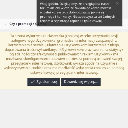
Witaj gościu. Dziękujemy, że przeglądasz nasze
forum ale czy wiesz, że zakładając konto możesz
w pełni korzystać z dobrodziejstw jakimi są
promocje i konkursy. Nie zobaczysz tu też żadnych
reklam a rejestracja zajmie Ci tylko chwilę.
Gry z promocji / Games
Ta strona wykorzystuje ciasteczka (cookies) w celu: utrzymania sesji
Flat Awesome + (Parent DO NOT EDIT)
Polski (PL)
zalogowanego Użytkownika, gromadzenia informacji związanych z
korzystaniem z serwisu, ułatwienia Użytkownikom korzystania z niego,
Kontakt
Regulamin
Polityka prywatności
Pomoc
dopasowania treści wyświetlanych Użytkownikowi oraz tworzenia statystyk
Twitter
Kontakt
RSS
oglądalności czy efektywności publikowanych reklam.Użytkownik ma
możliwość skonfigurowania ustawień cookies za pomocą ustawień swojej
przeglądarki internetowej. Użytkownik wyraża zgodę na używanie i
wykorzystywanie cookies oraz ma możliwość wyłączenia cookies za pomocą
ustawień swojej przeglądarki internetowej.
®
Community platform by XenForo
© 2010-2024 XenForo Ltd.
Tłumaczenie
wykonane przez
programyzadarmo.net.pl
. |
Xenforo Add-ons
© by ©XenTR
|
Zgadzam się
Dowiedz się więcej.…
Email Check by MPM.PM