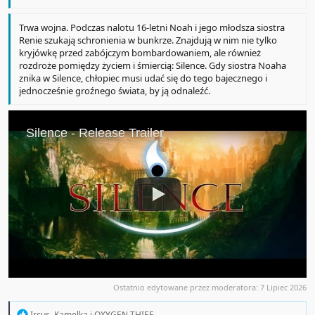
Trwa wojna. Podczas nalotu 16-letni Noah i jego młodsza siostra
Renie szukają schronienia w bunkrze. Znajdują w nim nie tylko
kryjówkę przed zabójczym bombardowaniem, ale również
rozdroże pomiędzy życiem i śmiercią: Silence. Gdy siostra Noaha
znika w Silence, chłopiec musi udać się do tego bajecznego i
jednocześnie groźnego świata, by ją odnaleźć.
Ostatnio edytowane przez moderatora:
7 Lipiec 2026
R
Ircus
,
Kamelka
i
OXYGEN THIEF