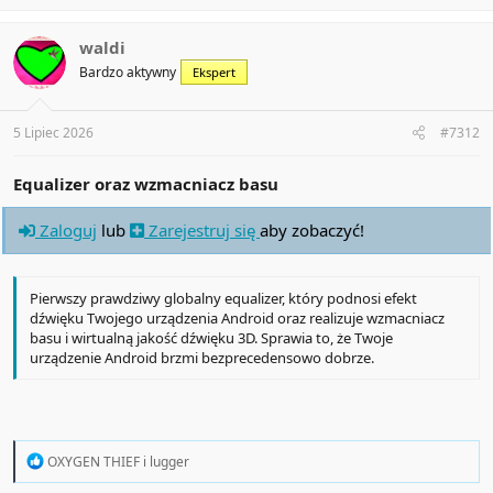
a
c
t
waldi
i
Bardzo aktywny
Ekspert
o
n
s
:
5 Lipiec 2026
#7312
Equalizer oraz wzmacniacz basu
Zaloguj
lub
Zarejestruj się
aby zobaczyć!
Pierwszy prawdziwy globalny equalizer, który podnosi efekt
dźwięku Twojego urządzenia Android oraz realizuje wzmacniacz
basu i wirtualną jakość dźwięku 3D. Sprawia to, że Twoje
urządzenie Android brzmi bezprecedensowo dobrze.
R
OXYGEN THIEF
i
lugger
e