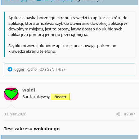
Aplikacja paska bocznego ekranu krawędzi to aplikacja skrótu do
aplikacji, która umożliwia szybkie otwieranie dowolnej aplikacji w
dowolnym miejscu, jest to prosty, łatwy dostęp do ulubionych
aplikacji za pomocą jednego przeciągnięcia.
Szybko otwieraj ulubione aplikacje, przesuwając palcem po
krawędzi ekranu telefonu.
R
lugger
,
Rycho
i
OXYGEN THIEF
e
a
c
t
waldi
i
Bardzo aktywny
Ekspert
o
n
s
:
3 Lipiec 2026
#7307
Test zakresu wokalnego