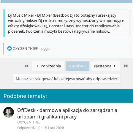
DJ Music Mixer - DJ Mixer (Beatbox DJ) to potężny i urzekający
wirtualny mikser DJ i mikser muzyczny wyposażony w imponujące
efekty dźwiękowe (FX), Booster i Bass Booster do remiksowania
piosenek, tworzenia muzyki beatów i nagrywanie miksów.
R
OXYGEN THIEF
i
lugger
e
a
c
First
La
Poprzednia
488 of 495
Następna
t
i
o
Musisz się zalogować lub zarejestrować aby odpowiedzieć
n
s
:
Podobne tematy:
OffDesk - darmowa aplikacja do zarządzania
urlopami i grafikami pracy
OXYGEN THIEF
Odpowiedzi
0
19 Luty 2026