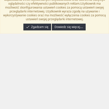
Twitter
Kontakt
RSS
oglądalności czy efektywności publikowanych reklam.Użytkownik ma
możliwość skonfigurowania ustawień cookies za pomocą ustawień swojej
przeglądarki internetowej. Użytkownik wyraża zgodę na używanie i
wykorzystywanie cookies oraz ma możliwość wyłączenia cookies za pomocą
ustawień swojej przeglądarki internetowej.
®
Community platform by XenForo
© 2010-2024 XenForo Ltd.
Tłumaczenie
wykonane przez
programyzadarmo.net.pl
. |
Xenforo Add-ons
© by ©XenTR
|
Zgadzam się
Dowiedz się więcej.…
Email Check by MPM.PM