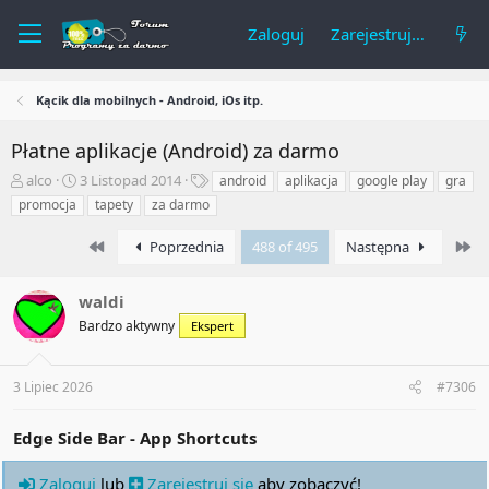
Zaloguj
Zarejestruj się
Kącik dla mobilnych - Android, iOs itp.
Płatne aplikacje (Android) za darmo
A
R
T
alco
3 Listopad 2014
android
aplikacja
google play
gra
u
o
a
promocja
tapety
za darmo
t
z
g
o
p
i
First
La
Poprzednia
488 of 495
Następna
r
o
t
c
e
z
waldi
m
ę
Bardzo aktywny
Ekspert
a
t
t
y
u
3 Lipiec 2026
#7306
Edge Side Bar - App Shortcuts
Zaloguj
lub
Zarejestruj się
aby zobaczyć!