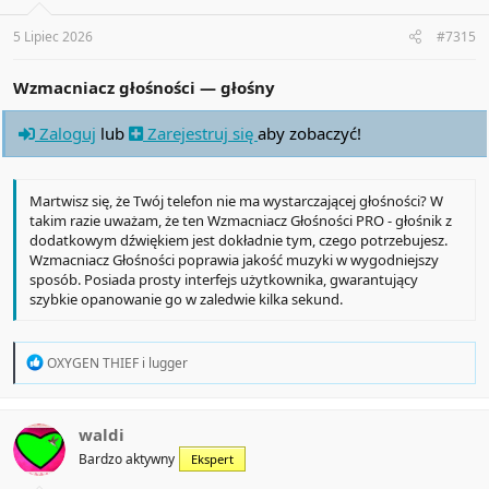
s
:
5 Lipiec 2026
#7315
Wzmacniacz głośności — głośny
Zaloguj
lub
Zarejestruj się
aby zobaczyć!
Martwisz się, że Twój telefon nie ma wystarczającej głośności? W
takim razie uważam, że ten Wzmacniacz Głośności PRO - głośnik z
dodatkowym dźwiękiem jest dokładnie tym, czego potrzebujesz.
Wzmacniacz Głośności poprawia jakość muzyki w wygodniejszy
sposób. Posiada prosty interfejs użytkownika, gwarantujący
szybkie opanowanie go w zaledwie kilka sekund.
R
OXYGEN THIEF
i
lugger
e
a
c
t
waldi
i
Bardzo aktywny
Ekspert
o
n