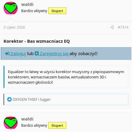
t
waldi
i
Bardzo aktywny
Ekspert
o
n
s
:
5 Lipiec 2026
#7314
Korektor - Bas wzmacniacz EQ
Zaloguj
lub
Zarejestruj się
aby zobaczyć!
Equalizer to łatwy w użyciu korektor muzyczny z pięciopasmowym
korektorem, wzmacniaczem basów, wirtualizatorem 3D i
wzmacniaczem głośności!
R
OXYGEN THIEF
i
lugger
e
a
c
t
waldi
i
Bardzo aktywny
Ekspert
o
n