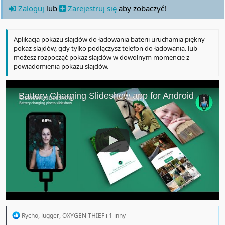
Zaloguj
lub
Zarejestruj się
aby zobaczyć!
Aplikacja pokazu slajdów do ładowania baterii uruchamia piękny
pokaz slajdów, gdy tylko podłączysz telefon do ładowania. lub
możesz rozpocząć pokaz slajdów w dowolnym momencie z
powiadomienia pokazu slajdów.
R
Rycho
,
lugger
,
OXYGEN THIEF
i 1 inny
e