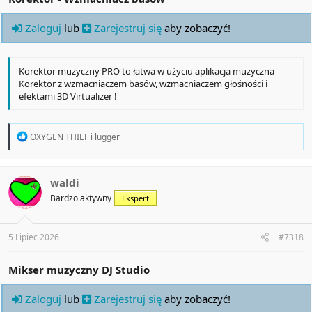
Zaloguj
lub
Zarejestruj się
aby zobaczyć!
Korektor muzyczny PRO to łatwa w użyciu aplikacja muzyczna
Korektor z wzmacniaczem basów, wzmacniaczem głośności i
efektami 3D Virtualizer !
R
OXYGEN THIEF
i
lugger
e
a
c
t
waldi
i
Bardzo aktywny
Ekspert
o
n
s
:
5 Lipiec 2026
#7318
Mikser muzyczny DJ Studio
Zaloguj
lub
Zarejestruj się
aby zobaczyć!