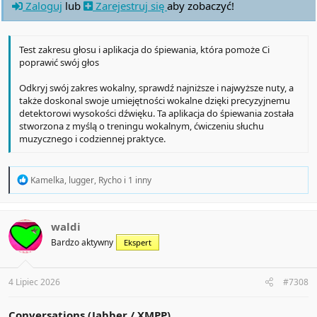
Zaloguj
lub
Zarejestruj się
aby zobaczyć!
Test zakresu głosu i aplikacja do śpiewania, która pomoże Ci
poprawić swój głos
Odkryj swój zakres wokalny, sprawdź najniższe i najwyższe nuty, a
także doskonal swoje umiejętności wokalne dzięki precyzyjnemu
detektorowi wysokości dźwięku. Ta aplikacja do śpiewania została
stworzona z myślą o treningu wokalnym, ćwiczeniu słuchu
muzycznego i codziennej praktyce.
R
Kamelka
,
lugger
,
Rycho
i 1 inny
e
a
c
t
waldi
i
Bardzo aktywny
Ekspert
o
n
s
:
4 Lipiec 2026
#7308
Conversations (Jabber / XMPP)