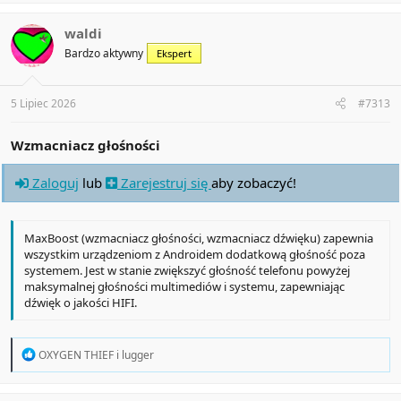
a
c
t
waldi
i
Bardzo aktywny
Ekspert
o
n
s
:
5 Lipiec 2026
#7313
Wzmacniacz głośności
Zaloguj
lub
Zarejestruj się
aby zobaczyć!
MaxBoost (wzmacniacz głośności, wzmacniacz dźwięku) zapewnia
wszystkim urządzeniom z Androidem dodatkową głośność poza
systemem. Jest w stanie zwiększyć głośność telefonu powyżej
maksymalnej głośności multimediów i systemu, zapewniając
dźwięk o jakości HIFI.
R
OXYGEN THIEF
i
lugger
e
a
c