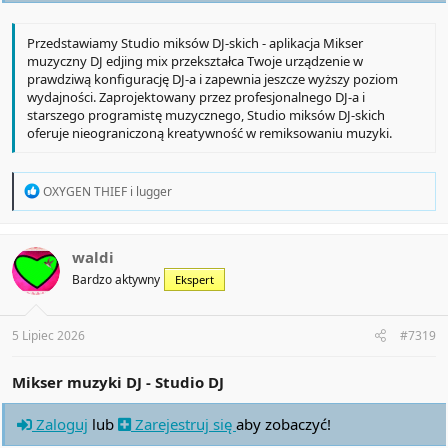
Przedstawiamy Studio miksów DJ-skich - aplikacja Mikser
muzyczny DJ edjing mix przekształca Twoje urządzenie w
prawdziwą konfigurację DJ-a i zapewnia jeszcze wyższy poziom
wydajności. Zaprojektowany przez profesjonalnego DJ-a i
starszego programistę muzycznego, Studio miksów DJ-skich
oferuje nieograniczoną kreatywność w remiksowaniu muzyki.
R
OXYGEN THIEF
i
lugger
e
a
c
t
waldi
i
Bardzo aktywny
Ekspert
o
n
s
:
5 Lipiec 2026
#7319
Mikser muzyki DJ - Studio DJ
Zaloguj
lub
Zarejestruj się
aby zobaczyć!