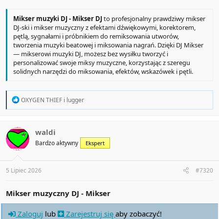
Mikser muzyki DJ - Mikser DJ
to profesjonalny prawdziwy mikser
DJ-ski i mikser muzyczny z efektami dźwiękowymi, korektorem,
pętlą, sygnałami i próbnikiem do remiksowania utworów,
tworzenia muzyki beatowej i miksowania nagrań. Dzięki DJ Mikser
— mikserowi muzyki DJ, możesz bez wysiłku tworzyć i
personalizować swoje miksy muzyczne, korzystając z szeregu
solidnych narzędzi do miksowania, efektów, wskazówek i pętli.
R
OXYGEN THIEF
i
lugger
e
a
c
t
waldi
i
Bardzo aktywny
Ekspert
o
n
s
:
5 Lipiec 2026
#7320
Mikser muzyczny DJ - Mikser
Zaloguj
lub
Zarejestruj się
aby zobaczyć!