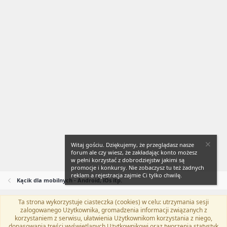
Witaj gościu. Dziękujemy, że przeglądasz nasze
forum ale czy wiesz, że zakładając konto możesz
w pełni korzystać z dobrodziejstw jakimi są
promocje i konkursy. Nie zobaczysz tu też żadnych
reklam a rejestracja zajmie Ci tylko chwilę.
Kącik dla mobilnych - Android, iOs itp.
Ta strona wykorzystuje ciasteczka (cookies) w celu: utrzymania sesji
Flat Awesome + (Parent DO NOT EDIT)
Polski (PL)
zalogowanego Użytkownika, gromadzenia informacji związanych z
korzystaniem z serwisu, ułatwienia Użytkownikom korzystania z niego,
Kontakt
Regulamin
Polityka prywatności
Pomoc
dopasowania treści wyświetlanych Użytkownikowi oraz tworzenia statystyk