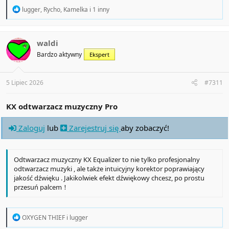
widoczne.
R
lugger
,
Rycho
,
Kamelka
i 1 inny
e
a
c
t
waldi
i
Bardzo aktywny
Ekspert
o
n
s
:
5 Lipiec 2026
#7311
KX odtwarzacz muzyczny Pro
Zaloguj
lub
Zarejestruj się
aby zobaczyć!
Odtwarzacz muzyczny KX Equalizer to nie tylko profesjonalny
odtwarzacz muzyki , ale także intuicyjny korektor poprawiający
jakość dźwięku . Jakikolwiek efekt dźwiękowy chcesz, po prostu
przesuń palcem！
R
OXYGEN THIEF
i
lugger
e