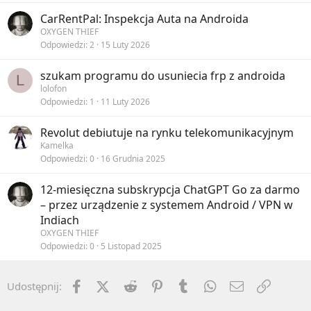
CarRentPal: Inspekcja Auta na Androida
OXYGEN THIEF
Odpowiedzi
2
15 Luty 2026
szukam programu do usuniecia frp z androida
L
lolofon
Odpowiedzi
1
11 Luty 2026
Revolut debiutuje na rynku telekomunikacyjnym
Kamelka
Odpowiedzi
0
16 Grudnia 2025
12-miesięczna subskrypcja ChatGPT Go za darmo
– przez urządzenie z systemem Android / VPN w
Indiach
OXYGEN THIEF
Odpowiedzi
0
5 Listopad 2025
Facebook
X (Twitter)
Reddit
Pinterest
Tumblr
WhatsApp
Email
Umieść 
Udostępnij: