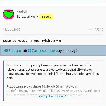
a
c
t
waldi
i
Bardzo aktywny
Ekspert
o
n
s
:
4 Lipiec 2026
#7310
Cosmos Focus - Timer with ASMR
Zaloguj
lub
Zarejestruj się
aby zobaczyć!
Cosmos Focus to prosty timer do pracy, nauki, kreatywności,
relaksu i snu. Ustaw sesję czasową, wybierz pejzaż dźwiękowy
dopasowany do Twojego zadania i śledź minuty skupienia w ciągu
dnia.
Rozpocznij szybko dzięki 10, 30 lub 60-minutowym
predefiniowanym ustawieniom lub ustaw własny czas trwania od 5
do 180 minut. Możesz rozpocząć, wstrzymać, wznowić lub
Kliknij aby rozwinąć...
zresetować sesję za pomocą przejrzystych elementów sterujących
timerem, a ukończone sesje i minuty skupienia pozostaną