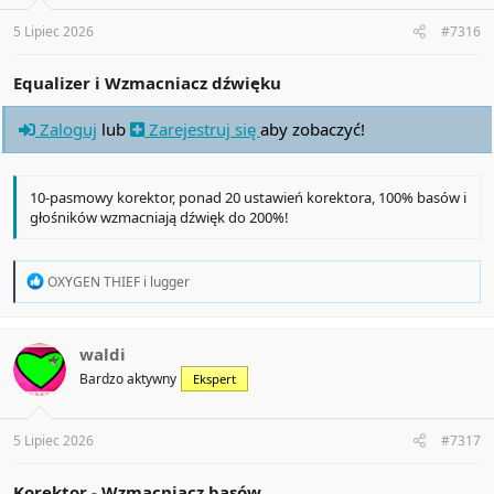
s
:
5 Lipiec 2026
#7316
Equalizer i Wzmacniacz dźwięku
Zaloguj
lub
Zarejestruj się
aby zobaczyć!
10-pasmowy korektor, ponad 20 ustawień korektora, 100% basów i
głośników wzmacniają dźwięk do 200%!
R
OXYGEN THIEF
i
lugger
e
a
c
t
waldi
i
Bardzo aktywny
Ekspert
o
n
s
:
5 Lipiec 2026
#7317
Korektor - Wzmacniacz basów