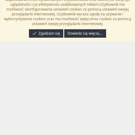
Twitter
Kontakt
RSS
oglądalności czy efektywności publikowanych reklam.Użytkownik ma
możliwość skonfigurowania ustawień cookies za pomocą ustawień swojej
przeglądarki internetowej. Użytkownik wyraża zgodę na używanie i
wykorzystywanie cookies oraz ma możliwość wyłączenia cookies za pomocą
ustawień swojej przeglądarki internetowej.
®
Community platform by XenForo
© 2010-2024 XenForo Ltd.
Tłumaczenie
wykonane przez
programyzadarmo.net.pl
. |
Xenforo Add-ons
© by ©XenTR
|
Zgadzam się
Dowiedz się więcej.…
Email Check by MPM.PM