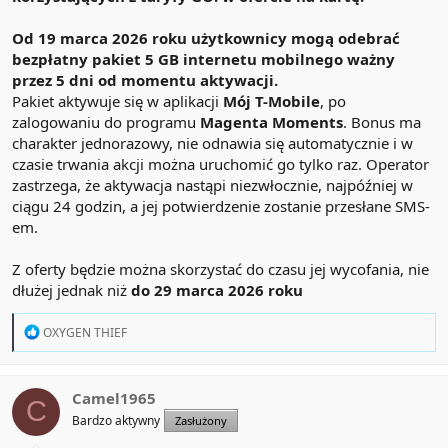
Od 19 marca 2026 roku użytkownicy mogą odebrać
bezpłatny pakiet 5 GB internetu mobilnego ważny
przez 5 dni od momentu aktywacji.
Pakiet aktywuje się w aplikacji
Mój T-Mobile
, po
zalogowaniu do programu
Magenta Moments
. Bonus ma
charakter jednorazowy, nie odnawia się automatycznie i w
czasie trwania akcji można uruchomić go tylko raz. Operator
zastrzega, że aktywacja nastąpi niezwłocznie, najpóźniej w
ciągu 24 godzin, a jej potwierdzenie zostanie przesłane SMS-
em.
Z oferty będzie można skorzystać do czasu jej wycofania, nie
dłużej jednak niż
do 29 marca 2026 roku
R
OXYGEN THIEF
e
a
c
t
Camel1965
C
i
Bardzo aktywny
Zasłużony
o
n