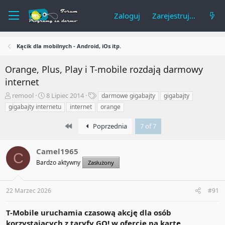
Zaloguj
Zarejestruj się
Kącik dla mobilnych - Android, iOs itp.
Orange, Plus, Play i T-mobile rozdają darmowy
internet
A
R
T
remool
8 Lipiec 2014
darmowe gigabajty
gigabajty
u
o
a
gigabajty internetu
internet
orange
t
z
g
o
p
i
First
Poprzednia
7 of 7
r
o
t
c
e
z
Camel1965
C
m
ę
Bardzo aktywny
Zasłużony
a
t
t
y
u
22 Marzec 2026
#91
T-Mobile uruchamia czasową akcję dla osób
korzystających z taryfy GO! w ofercie na kartę.