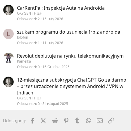
CarRentPal: Inspekcja Auta na Androida
OXYGEN THIEF
Odpowiedzi
2
15 Luty 2026
szukam programu do usuniecia frp z androida
L
lolofon
Odpowiedzi
1
11 Luty 2026
Revolut debiutuje na rynku telekomunikacyjnym
Kamelka
Odpowiedzi
0
16 Grudnia 2025
12-miesięczna subskrypcja ChatGPT Go za darmo
– przez urządzenie z systemem Android / VPN w
Indiach
OXYGEN THIEF
Odpowiedzi
0
5 Listopad 2025
Facebook
X (Twitter)
Reddit
Pinterest
Tumblr
WhatsApp
Email
Umieść 
Udostępnij: