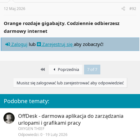
s
:
12 Maj 2026
#92
Orange rozdaje gigabajty. Codziennie odbierzesz
darmowy internet
Zaloguj
lub
Zarejestruj się
aby zobaczyć!
First
Poprzednia
7 of 7
Musisz się zalogować lub zarejestrować aby odpowiedzieć
Podobne tematy:
OffDesk - darmowa aplikacja do zarządzania
urlopami i grafikami pracy
OXYGEN THIEF
Odpowiedzi
0
19 Luty 2026