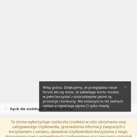
Witaj gościu. Dziękujemy, że przeglądasz nasze
forum ale czy wiesz, że zakładając konto możesz
w pełni korzystać z dobrodziejstw jakimi są
promocje i konkursy. Nie zobaczysz tu też żadnych
reklam a rejestracja zajmie Ci tylko chwilę.
Kącik dla mobilnych - Android, iOs itp.
Ta strona wykorzystuje ciasteczka (cookies) w celu: utrzymania sesji
Flat Awesome + (Parent DO NOT EDIT)
Polski (PL)
zalogowanego Użytkownika, gromadzenia informacji związanych z
korzystaniem z serwisu, ułatwienia Użytkownikom korzystania z niego,
Kontakt
Regulamin
Polityka prywatności
Pomoc
dopasowania treści wyświetlanych Użytkownikowi oraz tworzenia statystyk