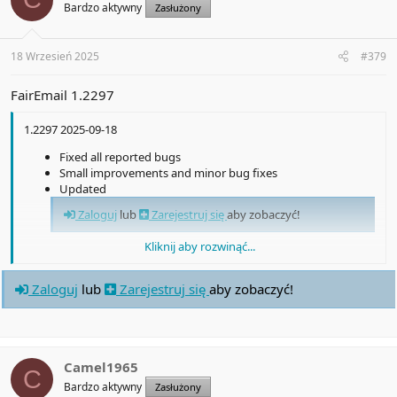
Bardzo aktywny
Zasłużony
o
n
s
:
18 Wrzesień 2025
#379
FairEmail 1.2297
1.2297 2025-09-18
Fixed all reported bugs
Small improvements and minor bug fixes
Updated
Zaloguj
lub
Zarejestruj się
aby zobaczyć!
Kliknij aby rozwinąć...
Updated
Zaloguj
lub
Zarejestruj się
aby zobaczyć!
Zaloguj
lub
Zarejestruj się
aby zobaczyć!
Updated
Zaloguj
lub
Zarejestruj się
aby zobaczyć!
Camel1965
C
Bardzo aktywny
Zasłużony