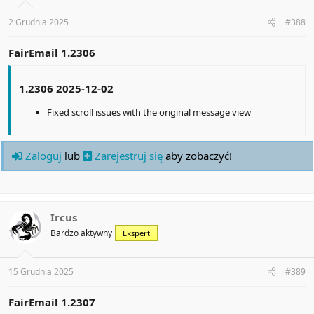
s
:
2 Grudnia 2025
#388
FairEmail 1.2306
1.2306 2025-12-02
Fixed scroll issues with the original message view
Zaloguj
lub
Zarejestruj się
aby zobaczyć!
Ircus
Bardzo aktywny
Ekspert
15 Grudnia 2025
#389
FairEmail 1.2307