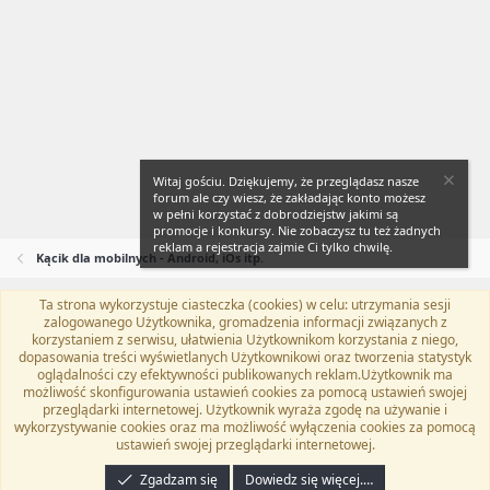
Witaj gościu. Dziękujemy, że przeglądasz nasze
forum ale czy wiesz, że zakładając konto możesz
w pełni korzystać z dobrodziejstw jakimi są
promocje i konkursy. Nie zobaczysz tu też żadnych
reklam a rejestracja zajmie Ci tylko chwilę.
Kącik dla mobilnych - Android, iOs itp.
Ta strona wykorzystuje ciasteczka (cookies) w celu: utrzymania sesji
Flat Awesome + (Parent DO NOT EDIT)
Polski (PL)
zalogowanego Użytkownika, gromadzenia informacji związanych z
korzystaniem z serwisu, ułatwienia Użytkownikom korzystania z niego,
Kontakt
Regulamin
Polityka prywatności
Pomoc
dopasowania treści wyświetlanych Użytkownikowi oraz tworzenia statystyk
Twitter
Kontakt
RSS
oglądalności czy efektywności publikowanych reklam.Użytkownik ma
możliwość skonfigurowania ustawień cookies za pomocą ustawień swojej
przeglądarki internetowej. Użytkownik wyraża zgodę na używanie i
wykorzystywanie cookies oraz ma możliwość wyłączenia cookies za pomocą
ustawień swojej przeglądarki internetowej.
®
Community platform by XenForo
© 2010-2024 XenForo Ltd.
Tłumaczenie
wykonane przez
programyzadarmo.net.pl
. |
Xenforo Add-ons
© by ©XenTR
|
Zgadzam się
Dowiedz się więcej.…
Email Check by MPM.PM