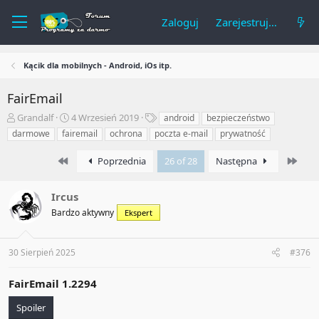
Zaloguj
Zarejestruj się
Kącik dla mobilnych - Android, iOs itp.
FairEmail
A
R
T
Grandalf
4 Wrzesień 2019
android
bezpieczeństwo
u
o
a
darmowe
fairemail
ochrona
poczta e-mail
prywatność
t
z
g
o
p
i
First
Last
Poprzednia
26 of 28
Następna
r
o
t
c
e
z
Ircus
m
ę
Bardzo aktywny
Ekspert
a
t
t
y
u
30 Sierpień 2025
#376
FairEmail 1.2294
Spoiler