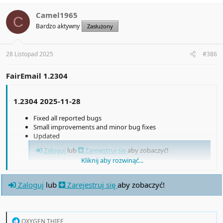
c
t
Camel1965
C
i
Bardzo aktywny
Zasłużony
o
n
s
:
28 Listopad 2025
#386
FairEmail 1.2304
1.2304 2025-11-28
Fixed all reported bugs
Small improvements and minor bug fixes
Updated
Zaloguj
lub
Zarejestruj się
aby zobaczyć!
Kliknij aby rozwinąć...
Zaloguj
lub
Zarejestruj się
aby zobaczyć!
R
OXYGEN THIEF