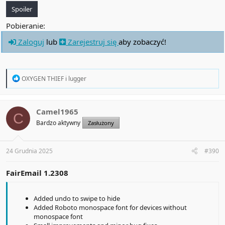
Spoiler
Pobieranie:
Zaloguj
lub
Zarejestruj się
aby zobaczyć!
R
OXYGEN THIEF
i
lugger
e
a
c
t
Camel1965
C
i
Bardzo aktywny
Zasłużony
o
n
s
:
24 Grudnia 2025
#390
FairEmail 1.2308
Added undo to swipe to hide
Added Roboto monospace font for devices without
monospace font