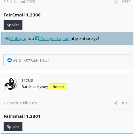
6 Październik 2025
#382
FairEmail 1.2300
Spoiler
Zaloguj
lub
Zarejestruj się
aby zobaczyć!
R
waldi
i
OXYGEN THIEF
e
a
c
t
Ircus
i
Bardzo aktywny
Ekspert
o
n
s
:
23 Październik 2025
#383
FairEmail 1.2301
Spoiler