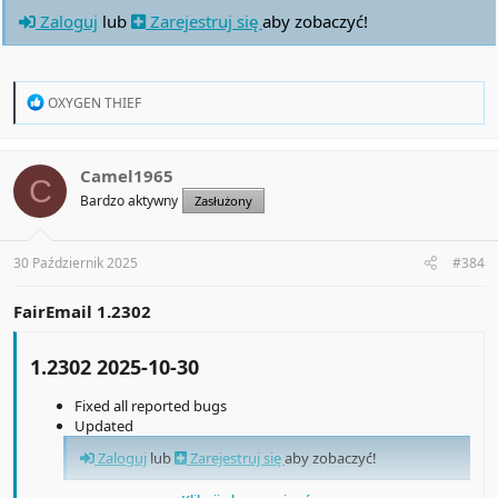
Zaloguj
lub
Zarejestruj się
aby zobaczyć!
R
OXYGEN THIEF
e
a
c
t
Camel1965
C
i
Bardzo aktywny
Zasłużony
o
n
s
:
30 Październik 2025
#384
FairEmail 1.2302
1.2302 2025-10-30​
Fixed all reported bugs
Updated
Zaloguj
lub
Zarejestruj się
aby zobaczyć!