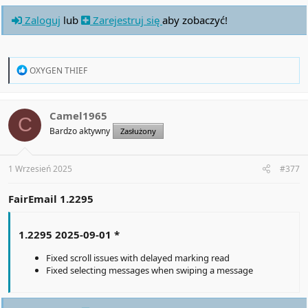
Zaloguj
lub
Zarejestruj się
aby zobaczyć!
R
OXYGEN THIEF
e
a
c
t
Camel1965
C
i
Bardzo aktywny
Zasłużony
o
n
s
:
1 Wrzesień 2025
#377
FairEmail 1.2295
1.2295 2025-09-01 *
Fixed scroll issues with delayed marking read
Fixed selecting messages when swiping a message