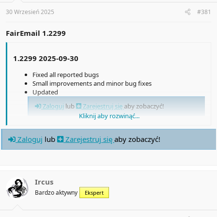
30 Wrzesień 2025
#381
FairEmail 1.2299
1.2299 2025-09-30
Fixed all reported bugs
Small improvements and minor bug fixes
Updated
Zaloguj
lub
Zarejestruj się
aby zobaczyć!
Kliknij aby rozwinąć...
Updated
Zaloguj
lub
Zarejestruj się
aby zobaczyć!
Zaloguj
lub
Zarejestruj się
aby zobaczyć!
Ircus
Bardzo aktywny
Ekspert