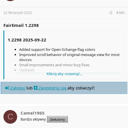
22 Wrzesień 2025
#380
FairEmail 1.2298
1.2298 2025-09-22
Added support for Open Xchange flag colors
Improved scroll behavior of original message view for most
devices
Small improvements and minor bug fixes
Updated
Kliknij aby rozwinąć...
Zaloguj
lub
Zarejestruj się
aby zobaczyć!
Zaloguj
lub
Zarejestruj się
aby zobaczyć!
Camel1965
C
Bardzo aktywny
Zasłużony