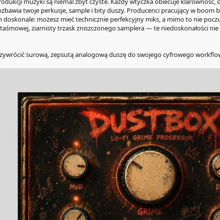
dukcji muzyki są niemal zbyt czyste. Każdy wtyczka obiecuje klarowność, d
ozbawia twoje perkusje, sample i bity duszy. Producenci pracujący w boom ba
doskonale: możesz mieć technicznie perfekcyjny miks, a mimo to nie poczuć 
aśmowej, ziarnisty trzask zniszczonego samplera — te niedoskonałości nie s
przywrócić surową, zepsutą analogową duszę do swojego cyfrowego workflow