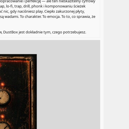
opracowanie i perfekcję — ale ten nieskazitelny cyfrowy
p, lo-fi, trap, drill, phonk i komponowaniu ścieżek
nic, gdy naciśniesz play. Ciepło zakurzonej płyty,
ą wadami. To charakter. To emocja. To to, co sprawia, że
, DustBox jest dokładnie tym, czego potrzebujesz.