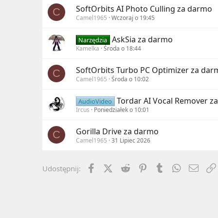
SoftOrbits AI Photo Culling za darmo
C
Camel1965
Wczoraj o 19:45
AskSia za darmo
Narzędzia
Kamelka
Środa o 18:44
SoftOrbits Turbo PC Optimizer za dar
C
Camel1965
Środa o 10:02
Tordar AI Vocal Remover z
AudioVideo
Ircus
Poniedziałek o 10:01
Gorilla Drive za darmo
C
Camel1965
31 Lipiec 2026
Facebook
X (Twitter)
Reddit
Pinterest
Tumblr
WhatsApp
Emai
Udostępnij: