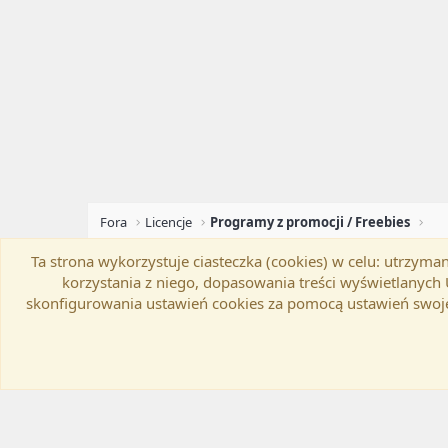
Fora
Licencje
Programy z promocji / Freebies
Ta strona wykorzystuje ciasteczka (cookies) w celu: utrzy
Flat Awesome + (Parent DO NOT EDIT)
Zmień szer
korzystania z niego, dopasowania treści wyświetlanyc
skonfigurowania ustawień cookies za pomocą ustawień swoje
®
Community platform by XenForo
© 2010-20