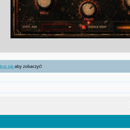
truj się
aby zobaczyć!