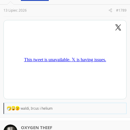
s
:
13 Lipiec 2026
#1789
R
waldi
,
Ircus
i
helium
e
a
c
t
OXYGEN THIEF