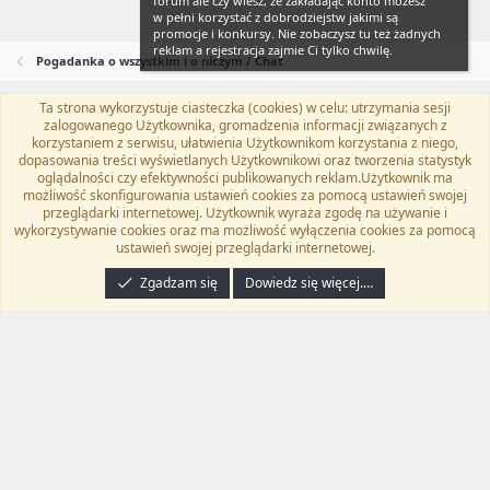
forum ale czy wiesz, że zakładając konto możesz
w pełni korzystać z dobrodziejstw jakimi są
promocje i konkursy. Nie zobaczysz tu też żadnych
reklam a rejestracja zajmie Ci tylko chwilę.
Pogadanka o wszystkim i o niczym / Chat
Ta strona wykorzystuje ciasteczka (cookies) w celu: utrzymania sesji
Flat Awesome + (Parent DO NOT EDIT)
Polski (PL)
zalogowanego Użytkownika, gromadzenia informacji związanych z
korzystaniem z serwisu, ułatwienia Użytkownikom korzystania z niego,
Kontakt
Regulamin
Polityka prywatności
Pomoc
dopasowania treści wyświetlanych Użytkownikowi oraz tworzenia statystyk
Twitter
Kontakt
RSS
oglądalności czy efektywności publikowanych reklam.Użytkownik ma
możliwość skonfigurowania ustawień cookies za pomocą ustawień swojej
przeglądarki internetowej. Użytkownik wyraża zgodę na używanie i
wykorzystywanie cookies oraz ma możliwość wyłączenia cookies za pomocą
ustawień swojej przeglądarki internetowej.
®
Community platform by XenForo
© 2010-2024 XenForo Ltd.
Tłumaczenie
wykonane przez
programyzadarmo.net.pl
. |
Xenforo Add-ons
© by ©XenTR
|
Zgadzam się
Dowiedz się więcej.…
Email Check by MPM.PM