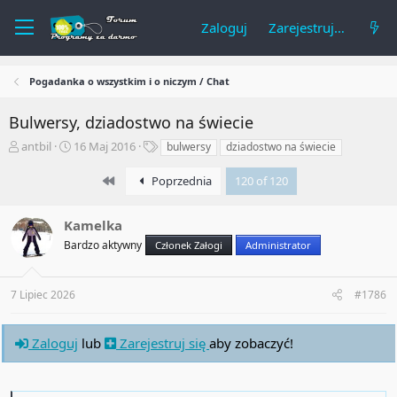
Zaloguj
Zarejestruj się
Pogadanka o wszystkim i o niczym / Chat
Bulwersy, dziadostwo na świecie
A
R
T
antbil
16 Maj 2016
bulwersy
dziadostwo na świecie
u
o
a
t
z
g
First
Poprzednia
120 of 120
o
p
i
r
o
Kamelka
t
c
e
z
Bardzo aktywny
Członek Załogi
Administrator
m
ę
a
t
t
y
7 Lipiec 2026
#1786
u
Zaloguj
lub
Zarejestruj się
aby zobaczyć!