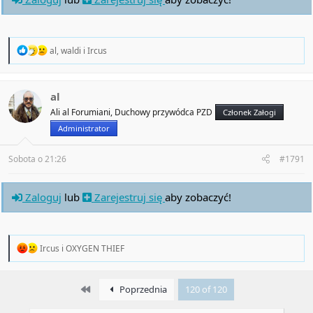
R
al
,
waldi
i
Ircus
e
a
c
t
al
i
Ali al Forumiani, Duchowy przywódca PZD
Członek Załogi
o
n
Administrator
s
:
Sobota o 21:26
#1791
Zaloguj
lub
Zarejestruj się
aby zobaczyć!
R
Ircus
i
OXYGEN THIEF
e
a
c
First
Poprzednia
120 of 120
t
i