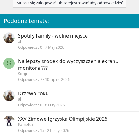
o
Musisz się zalogować lub zarejestrować aby odpowiedzieć
n
s
:
Podobne tematy:
Spotify Family - wolne miejsce
al
Odpowiedzi
0
7 Maj 2026
Najlepszy środek do wyczyszczenia ekranu
S
monitora ???
Sorgi
Odpowiedzi
7
10 Lipiec 2026
Drzewo roku
al
Odpowiedzi
0
8 Luty 2026
XXV Zimowe Igrzyska Olimpijskie 2026
Kamelka
Odpowiedzi
15
21 Luty 2026