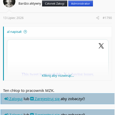
i
Bardzo aktywny
Członek Załogi
Administrator
o
n
s
:
13 Lipiec 2026
#1790
al napisał:
Kliknij aby rozwinąć...
Ten chłop to pracownik MZK.
Zaloguj
lub
Zarejestruj się
aby zobaczyć!
Zaloguj
lub
Zarejestruj się
aby zobaczyć!