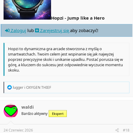
Hopzi - Jump like a Hero
Zaloguj
lub
Zarejestruj się
aby zobaczyć!
Hopzi to dynamiczna gra arcade stworzona z myślą o
smartwatchach. Twoim celem jest wspinanie się jak najwyżej
poprzez precyzyjne skoki i unikanie upadku. Postać porusza się w
górę, a kluczem do sukcesu jest odpowiednie wyczucie momentu
skoku.
R
lugger
i
OXYGEN THIEF
e
a
c
t
waldi
i
Bardzo aktywny
Ekspert
o
n
s
:
24 Czerwiec 2026
#18