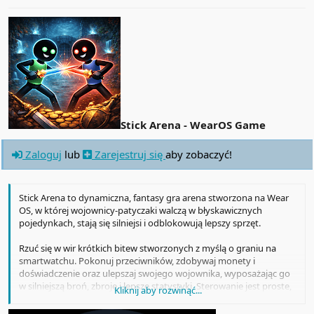
Stick Arena - WearOS Game
Zaloguj
lub
Zarejestruj się
aby zobaczyć!
Stick Arena to dynamiczna, fantasy gra arena stworzona na Wear
OS, w której wojownicy-patyczaki walczą w błyskawicznych
pojedynkach, stają się silniejsi i odblokowują lepszy sprzęt.
Rzuć się w wir krótkich bitew stworzonych z myślą o graniu na
smartwatchu. Pokonuj przeciwników, zdobywaj monety i
doświadczenie oraz ulepszaj swojego wojownika, wyposażając go
w silniejszą broń, zbroję i lepsze statystyki. Sterowanie jest proste,
Kliknij aby rozwinąć...
akcja szybka, a każdy mecz pomaga w dalszym rozwoju.