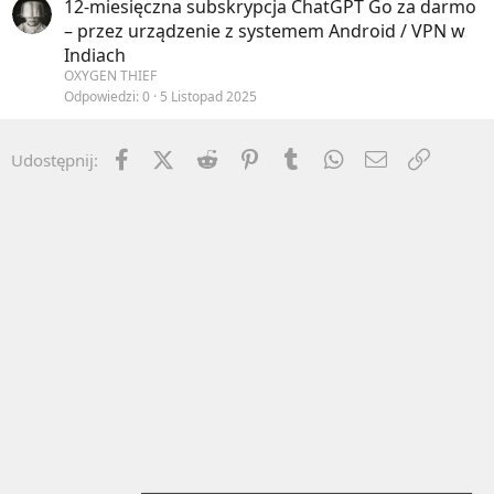
12-miesięczna subskrypcja ChatGPT Go za darmo
– przez urządzenie z systemem Android / VPN w
Indiach
OXYGEN THIEF
Odpowiedzi
0
5 Listopad 2025
Facebook
X (Twitter)
Reddit
Pinterest
Tumblr
WhatsApp
Email
Umieść 
Udostępnij: