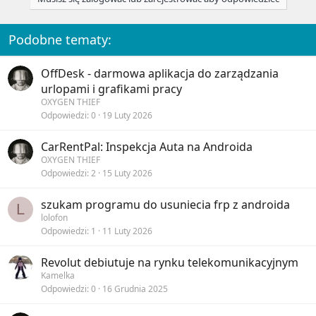
n
s
:
Podobne tematy:
OffDesk - darmowa aplikacja do zarządzania
urlopami i grafikami pracy
OXYGEN THIEF
Odpowiedzi
0
19 Luty 2026
CarRentPal: Inspekcja Auta na Androida
OXYGEN THIEF
Odpowiedzi
2
15 Luty 2026
szukam programu do usuniecia frp z androida
L
lolofon
Odpowiedzi
1
11 Luty 2026
Revolut debiutuje na rynku telekomunikacyjnym
Kamelka
Odpowiedzi
0
16 Grudnia 2025