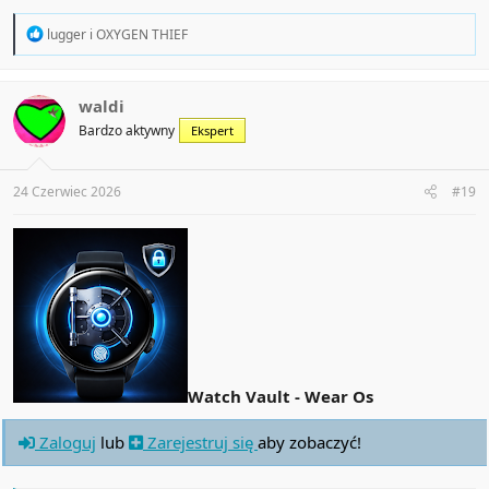
R
lugger
i
OXYGEN THIEF
e
a
c
t
waldi
i
Bardzo aktywny
Ekspert
o
n
s
:
24 Czerwiec 2026
#19
Watch Vault - Wear Os
Zaloguj
lub
Zarejestruj się
aby zobaczyć!