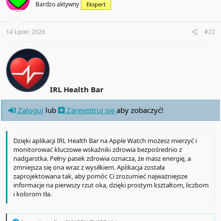
Bardzo aktywny
Ekspert
o
n
s
:
14 Lipiec 2026
#22
IRL Health Bar
Zaloguj
lub
Zarejestruj się
aby zobaczyć!
Dzięki aplikacji IRL Health Bar na Apple Watch możesz mierzyć i
monitorować kluczowe wskaźniki zdrowia bezpośrednio z
nadgarstka. Pełny pasek zdrowia oznacza, że masz energię, a
zmniejsza się ona wraz z wysiłkiem. Aplikacja została
zaprojektowana tak, aby pomóc Ci zrozumieć najważniejsze
informacje na pierwszy rzut oka, dzięki prostym kształtom, liczbom
i kolorom tła.