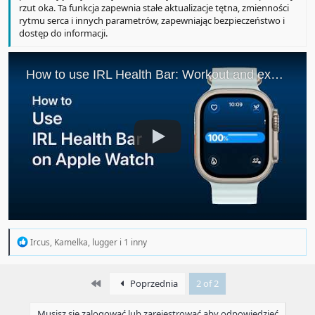
rzut oka. Ta funkcja zapewnia stałe aktualizacje tętna, zmienności
rytmu serca i innych parametrów, zapewniając bezpieczeństwo i
dostęp do informacji.
R
Ircus
,
Kamelka
,
lugger
i 1 inny
e
a
c
First
Poprzednia
2 of 2
t
i
o
Musisz się zalogować lub zarejestrować aby odpowiedzieć