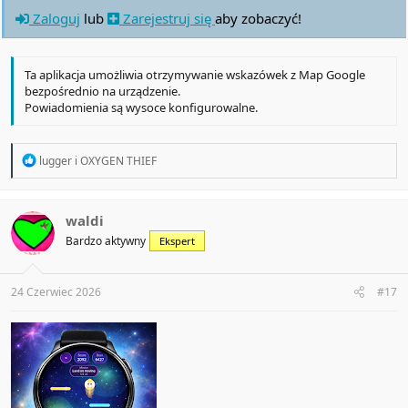
Zaloguj
lub
Zarejestruj się
aby zobaczyć!
Ta aplikacja umożliwia otrzymywanie wskazówek z Map Google
bezpośrednio na urządzenie.
Powiadomienia są wysoce konfigurowalne.
R
lugger
i
OXYGEN THIEF
e
a
c
t
waldi
i
Bardzo aktywny
Ekspert
o
n
s
:
24 Czerwiec 2026
#17