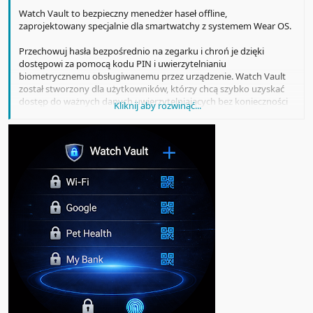
Watch Vault to bezpieczny menedżer haseł offline,
zaprojektowany specjalnie dla smartwatchy z systemem Wear OS.
Przechowuj hasła bezpośrednio na zegarku i chroń je dzięki
dostępowi za pomocą kodu PIN i uwierzytelnianiu
biometrycznemu obsługiwanemu przez urządzenie. Watch Vault
został stworzony dla użytkowników, którzy chcą szybko uzyskać
dostęp do ważnych danych uwierzytelniających bez konieczności
Kliknij aby rozwinąć...
korzystania z usług w chmurze, kont online lub połączenia
internetowego.