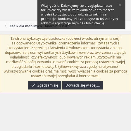
Witaj gościu. Dziękujemy, że przeglądasz nasze
forum ale czy wiesz, że zakładając konto możesz
w pełni korzystać z dobrodziejstw jakimi są
promocje i konkursy. Nie zobaczysz tu też żadnych
reklam a rejestracja zajmie Ci tylko chwilę.
Kącik dla mobilnych - Android, iOs itp.
Ta strona wykorzystuje ciasteczka (cookies) w celu: utrzymania sesji
Flat Awesome + (Parent DO NOT EDIT)
Polski (PL)
zalogowanego Użytkownika, gromadzenia informacji związanych z
korzystaniem z serwisu, ułatwienia Użytkownikom korzystania z niego,
Kontakt
Regulamin
Polityka prywatności
Pomoc
dopasowania treści wyświetlanych Użytkownikowi oraz tworzenia statystyk
Twitter
Kontakt
RSS
oglądalności czy efektywności publikowanych reklam.Użytkownik ma
możliwość skonfigurowania ustawień cookies za pomocą ustawień swojej
przeglądarki internetowej. Użytkownik wyraża zgodę na używanie i
wykorzystywanie cookies oraz ma możliwość wyłączenia cookies za pomocą
ustawień swojej przeglądarki internetowej.
®
Community platform by XenForo
© 2010-2024 XenForo Ltd.
Tłumaczenie
wykonane przez
programyzadarmo.net.pl
. |
Xenforo Add-ons
© by ©XenTR
|
Zgadzam się
Dowiedz się więcej.…
Email Check by MPM.PM