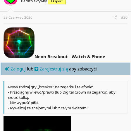
Bardzo aktywny
Ekspert
o
n
s
:
29 Czerwiec 2026
#20
Neon Breakout - Watch & Phone
Zaloguj
lub
Zarejestruj się
aby zobaczyć!
Nowy rodzaj gry „breaker” na zegarku i telefonie:
- Przeciągnij w lewo/prawo (lub Digital Crown na zegarku), aby
rzucić kulką.
- Nie wypuść piłki.
- Rywalizuj ze znajomymi lub z całym światem!