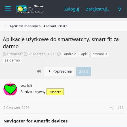
Zaloguj
Zarejestruj się
Kącik dla mobilnych - Android, iOs itp.
Aplikacje użytkowe do smartwatchy, smart fit za
darmo
A
R
T
Grandalf
26 Marzec 2023
android
apki
promocja
u
o
a
za darmo
t
z
g
o
p
i
First
Poprzednia
2 of 2
r
o
t
c
e
z
waldi
m
ę
Bardzo aktywny
Ekspert
a
t
t
y
u
2 Czerwiec 2026
#16
Navigator for Amazfit devices