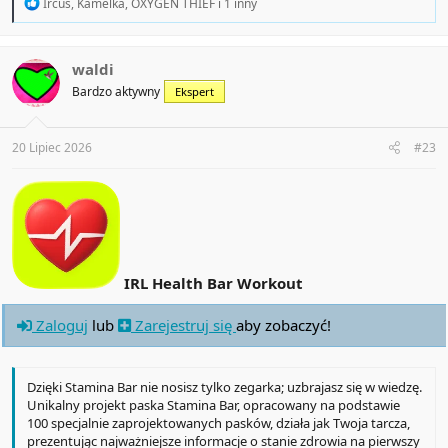
R
Ircus
,
Kamelka
,
OXYGEN THIEF
i 1 inny
e
a
c
t
waldi
i
Bardzo aktywny
Ekspert
o
n
s
:
20 Lipiec 2026
#23
IRL Health Bar Workout
Zaloguj
lub
Zarejestruj się
aby zobaczyć!
Dzięki Stamina Bar nie nosisz tylko zegarka; uzbrajasz się w wiedzę.
Unikalny projekt paska Stamina Bar, opracowany na podstawie
100 specjalnie zaprojektowanych pasków, działa jak Twoja tarcza,
prezentując najważniejsze informacje o stanie zdrowia na pierwszy