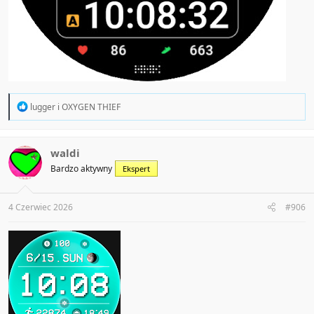
R
lugger
i
OXYGEN THIEF
e
a
c
t
waldi
i
Bardzo aktywny
Ekspert
o
n
s
:
4 Czerwiec 2026
#906