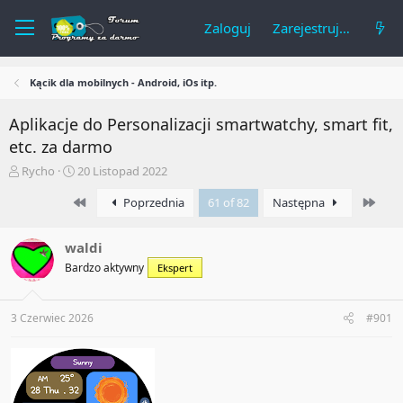
Zaloguj
Zarejestruj się
Kącik dla mobilnych - Android, iOs itp.
Aplikacje do Personalizacji smartwatchy, smart fit,
etc. za darmo
A
R
Rycho
20 Listopad 2022
u
o
First
Last
t
z
Poprzednia
61 of 82
Następna
o
p
r
o
waldi
t
c
e
z
Bardzo aktywny
Ekspert
m
ę
a
t
t
y
3 Czerwiec 2026
#901
u