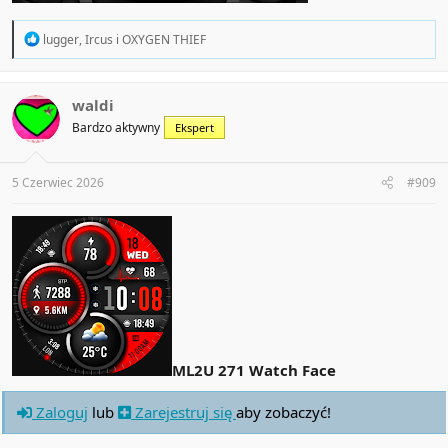
R
lugger
,
Ircus
i
OXYGEN THIEF
e
a
c
t
waldi
i
Bardzo aktywny
Ekspert
o
n
s
:
5 Czerwiec 2026
#909
ML2U 271 Watch Face
Zaloguj
lub
Zarejestruj się
aby zobaczyć!