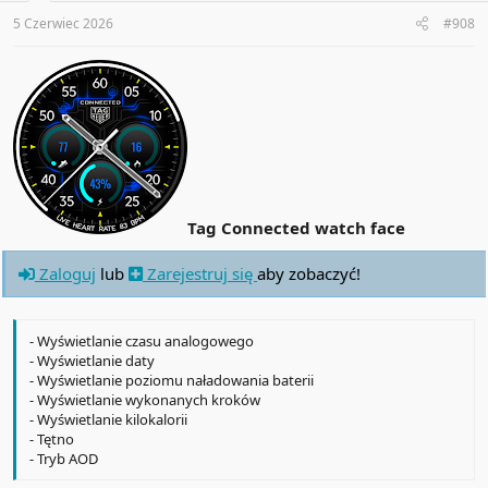
s
:
5 Czerwiec 2026
#908
Tag Connected watch face
Zaloguj
lub
Zarejestruj się
aby zobaczyć!
- Wyświetlanie czasu analogowego
- Wyświetlanie daty
- Wyświetlanie poziomu naładowania baterii
- Wyświetlanie wykonanych kroków
- Wyświetlanie kilokalorii
- Tętno
- Tryb AOD