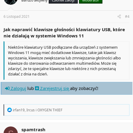
Bardzo aktywny
Członek Załogi
Moderator
o
n
s
:
6 Listopad 2021
#4
Jak naprawić klawisze głośności klawiatury USB, które
nie działają w systemie Windows 11
Niektóre klawiatury USB podłączane dla urządzeń z systemem
Windows 11 mogą mieć dodatkowe klawisze, takie jak klawisz
wyciszania, klawisze zwiększania lub zmniejszania głośności albo
klawisze do sterowania odtwarzaniem multimediów. Może się
zdarzyć, że te specjalne klawisze lub niektóre z nich przestaną
działać z dnia na dzień.
Zaloguj
lub
Zarejestruj się
aby zobaczyć!
R
irfan19
,
Ircus
i
OXYGEN THIEF
e
a
c
t
spamtrash