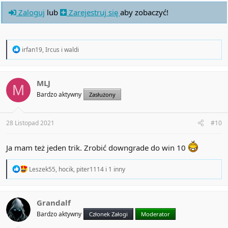
Zaloguj
lub
Zarejestruj się
aby zobaczyć!
R
irfan19
,
Ircus
i
waldi
e
a
c
t
MLJ
M
i
Bardzo aktywny
Zasłużony
o
n
s
:
28 Listopad 2021
#10
Ja mam też jeden trik. Zrobić downgrade do win 10
R
Leszek55
,
hocik
,
piter1114
i 1 inny
e
a
c
t
Grandalf
i
Bardzo aktywny
Członek Załogi
Moderator
o
n