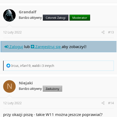
a
c
t
Grandalf
i
Bardzo aktywny
Członek Załogi
Moderator
o
n
s
:
12 Luty 2022
#13
Zaloguj
lub
Zarejestruj się
aby zobaczyć!
R
Ircus
,
irfan19
,
waldi
i 3 innych
e
a
c
t
Niejaki
N
i
Bardzo aktywny
Zasłużony
o
n
s
:
12 Luty 2022
#14
przy okazji piszę - takie W11 można jeszcze poprawiać?