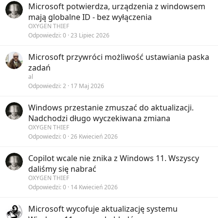
Microsoft potwierdza, urządzenia z windowsem
mają globalne ID - bez wyłączenia
OXYGEN THIEF
Odpowiedzi
0
23 Lipiec 2026
Microsoft przywróci możliwość ustawiania paska
zadań
al
Odpowiedzi
2
17 Maj 2026
Windows przestanie zmuszać do aktualizacji.
Nadchodzi długo wyczekiwana zmiana
OXYGEN THIEF
Odpowiedzi
0
26 Kwiecień 2026
Copilot wcale nie znika z Windows 11. Wszyscy
daliśmy się nabrać
OXYGEN THIEF
Odpowiedzi
0
14 Kwiecień 2026
Microsoft wycofuje aktualizację systemu