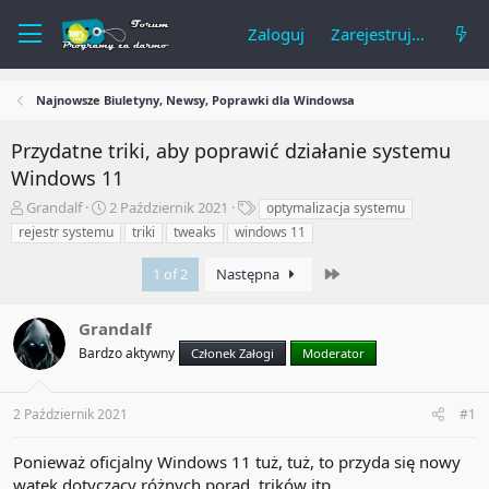
Zaloguj
Zarejestruj się
Najnowsze Biuletyny, Newsy, Poprawki dla Windowsa
Przydatne triki, aby poprawić działanie systemu
Windows 11
A
R
T
Grandalf
2 Październik 2021
optymalizacja systemu
u
o
a
rejestr systemu
triki
tweaks
windows 11
t
z
g
o
p
i
Last
1 of 2
Następna
r
o
t
c
e
z
Grandalf
m
ę
Bardzo aktywny
Członek Załogi
Moderator
a
t
t
y
u
2 Październik 2021
#1
Ponieważ oficjalny Windows 11 tuż, tuż, to przyda się nowy
wątek dotyczący różnych porad, trików itp