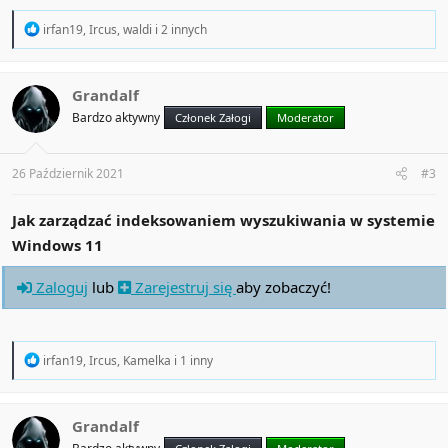
R
irfan19
,
Ircus
,
waldi
i 2 innych
e
a
c
t
Grandalf
i
Bardzo aktywny
Członek Załogi
Moderator
o
n
s
:
26 Październik 2021
#3
Jak zarządzać indeksowaniem wyszukiwania w systemie
Windows 11
Zaloguj
lub
Zarejestruj się
aby zobaczyć!
R
irfan19
,
Ircus
,
Kamelka
i 1 inny
e
a
c
t
Grandalf
i