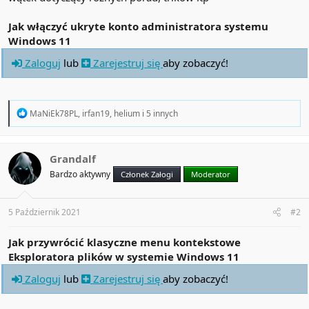
Jak włączyć ukryte konto administratora systemu
Windows 11
Zaloguj
lub
Zarejestruj się
aby zobaczyć!
R
MaNiEk78PL
,
irfan19
,
helium
i 5 innych
e
a
c
t
Grandalf
i
Bardzo aktywny
Członek Załogi
Moderator
o
n
s
:
5 Październik 2021
#2
Jak przywrócić klasyczne menu kontekstowe
Eksploratora plików w systemie Windows 11
Zaloguj
lub
Zarejestruj się
aby zobaczyć!