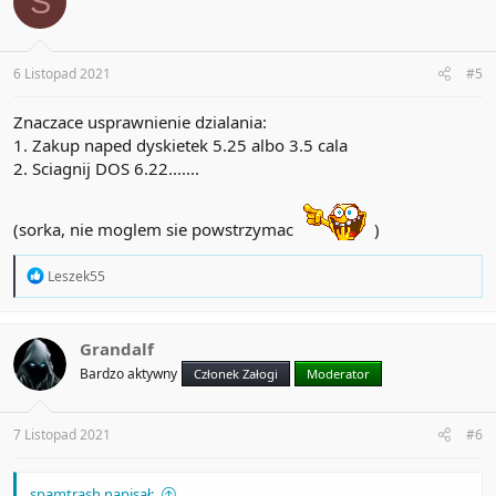
S
i
o
n
s
:
6 Listopad 2021
#5
Znaczace usprawnienie dzialania:
1. Zakup naped dyskietek 5.25 albo 3.5 cala
2. Sciagnij DOS 6.22.......
(sorka, nie moglem sie powstrzymac
)
R
Leszek55
e
a
c
t
Grandalf
i
Bardzo aktywny
Członek Załogi
Moderator
o
n
s
:
7 Listopad 2021
#6
spamtrash napisał: