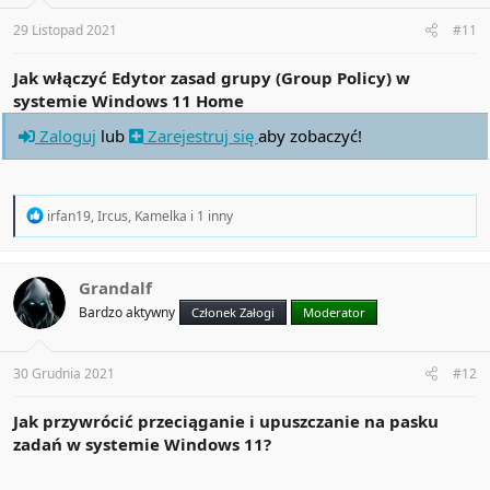
s
:
29 Listopad 2021
#11
Jak włączyć Edytor zasad grupy (Group Policy) w
systemie Windows 11 Home
Zaloguj
lub
Zarejestruj się
aby zobaczyć!
R
irfan19
,
Ircus
,
Kamelka
i 1 inny
e
a
c
t
Grandalf
i
Bardzo aktywny
Członek Załogi
Moderator
o
n
s
:
30 Grudnia 2021
#12
Jak przywrócić przeciąganie i upuszczanie na pasku
zadań w systemie Windows 11?