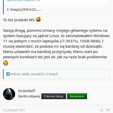
2. Sciagnij DOS 6.22.......
To też produkt MS
Swoją drogą, pomimo zmiany mojego głównego sytemu na
system bazujący na jądrze Linux, to zainstalowałem Windows
11 na jednym z moich laptopów (i7-3537U, 10GB RAM). I
muszę stwierdzić, że podoba mi się bardziej od dziesiątki.
Menu ustawień ma bardziej przejrzyste, Menu start po
pewnych korektach też jest ok. Jak na razie brak problemów
R
helium
,
waldi
,
Leszek55
i 2 innych
e
a
c
t
Grandalf
i
Bardzo aktywny
Członek Załogi
Moderator
o
n
s
:
9 Listopad 2021
#7