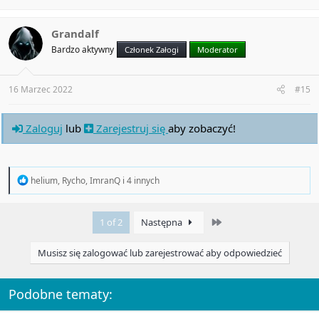
Grandalf
Bardzo aktywny
Członek Załogi
Moderator
16 Marzec 2022
#15
Zaloguj
lub
Zarejestruj się
aby zobaczyć!
R
helium
,
Rycho
,
ImranQ
i 4 innych
e
a
c
Last
1 of 2
Następna
t
i
o
Musisz się zalogować lub zarejestrować aby odpowiedzieć
n
s
:
Podobne tematy: