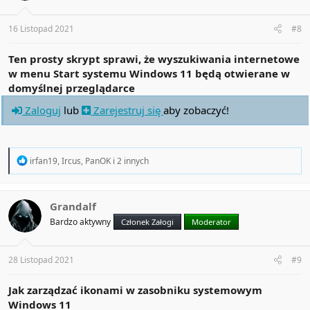
n
s
:
16 Listopad 2021
#8
Ten prosty skrypt sprawi, że wyszukiwania internetowe
w menu Start systemu Windows 11 będą otwierane w
domyślnej przeglądarce
Zaloguj
lub
Zarejestruj się
aby zobaczyć!
R
irfan19
,
Ircus
,
PanOK
i 2 innych
e
a
c
t
Grandalf
i
Bardzo aktywny
Członek Załogi
Moderator
o
n
s
:
28 Listopad 2021
#9
Jak zarządzać ikonami w zasobniku systemowym
Windows 11