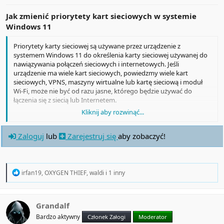
Jak zmienić priorytety kart sieciowych w systemie
Windows 11
Priorytety karty sieciowej są używane przez urządzenie z
systemem Windows 11 do określenia karty sieciowej używanej do
nawiązywania połączeń sieciowych i internetowych. Jeśli
urządzenie ma wiele kart sieciowych, powiedzmy wiele kart
sieciowych, VPNS, maszyny wirtualne lub kartę sieciową i moduł
Wi-Fi, może nie być od razu jasne, którego będzie używać do
łączenia się z siecią lub Internetem.
Kliknij aby rozwinąć...
Możesz jednak ręcznie ustawić priorytet karty sieciowej; jest to
przydatne w niektórych przypadkach, na przykład w celu
Zaloguj
lub
Zarejestruj się
aby zobaczyć!
upewnienia się, że określony adapter ma cały czas priorytet lub w
celu rozwiązania problemów z połączeniem.
R
irfan19
,
OXYGEN THIEF
,
waldi
i 1 inny
e
a
c
t
Grandalf
i
Bardzo aktywny
Członek Załogi
Moderator
o