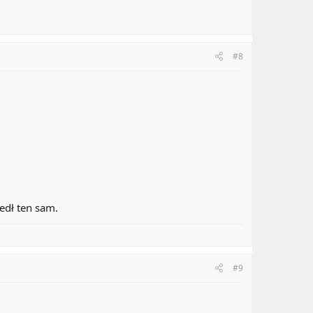
#8
edł ten sam.
#9