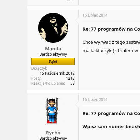
16 Lipiec 2014
Re: 77 programów na Co
Chcę wyrwać z tego zestaw
Manila
maila kluczyk (z trialem w
Bardzo aktywny
Fąfel
Dołączył
15 Październik 2012
Posty
1213
Reakcje/Polubienia
58
16 Lipiec 2014
Re: 77 programów na Co
Wpisz sam numer bez sło
Rycho
Bardzo aktywny