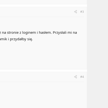
#3
a stronie z loginem i hasłem. Przysłali mi na
mik i przydałby się.
#4