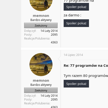
77 programów na
a
t
Spoiler:
pokaż
t
y
u
za darmo :
memnon
Bardzo aktywny
Spoiler:
pokaż
Zasłużony
Dołączył
14 Luty 2014
Posty
2095
Reakcje/Polubienia
4363
14 Lipiec 2014
Re: 77 programów na Co
Tym razem 80 programów
memnon
Spoiler:
pokaż
Bardzo aktywny
Zasłużony
Dołączył
14 Luty 2014
Posty
2095
Reakcje/Polubienia
4363