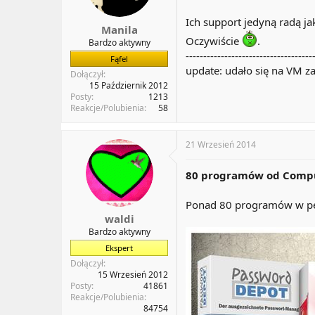
Ich support jedyną radą j
Manila
Oczywiście
.
Bardzo aktywny
------------------------------------
Fąfel
update: udało się na VM za
Dołączył
15 Październik 2012
Posty
1213
Reakcje/Polubienia
58
21 Wrzesień 2014
80 programów od Compu
Ponad 80 programów w peł
waldi
Bardzo aktywny
Ekspert
Dołączył
15 Wrzesień 2012
Posty
41861
Reakcje/Polubienia
84754