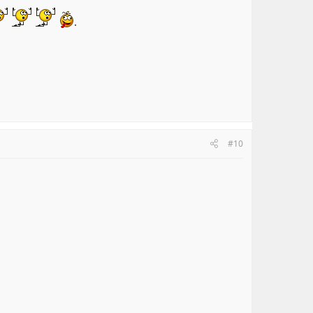
.
#10