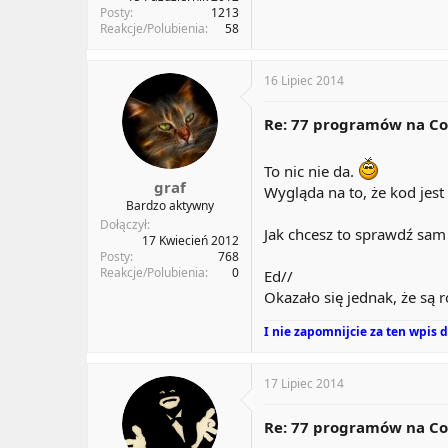
Posty
1213
Reakcje/Polubienia
58
16 Lipiec 2014
Re: 77 programów na Co
To nic nie da.
graf
Wygląda na to, że kod jest
Bardzo aktywny
Dołączył
Jak chcesz to sprawdź sam
17 Kwiecień 2012
Posty
768
Reakcje/Polubienia
0
Ed//
Okazało się jednak, że są 
I nie zapomnijcie za ten wpis
17 Lipiec 2014
Re: 77 programów na Co