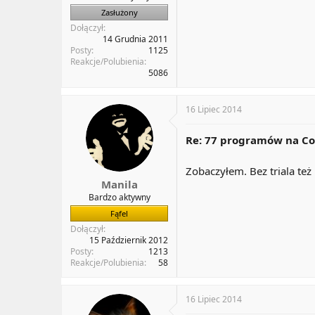
Zasłużony
Dołączył
14 Grudnia 2011
Posty
1125
Reakcje/Polubienia
5086
16 Lipiec 2014
Re: 77 programów na Co
Zobaczyłem. Bez triala te
Manila
Bardzo aktywny
Fąfel
Dołączył
15 Październik 2012
Posty
1213
Reakcje/Polubienia
58
16 Lipiec 2014