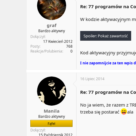
Re: 77 programów na Co
W kodzie aktywacyjnym musi
graf
Bardzo aktywny
Spoiler:
Pokaż zawartość
Dołączył
17 Kwiecień 2012
Posty
768
Reakcje/Polubienia
0
Kod aktywacyjny przyjmuje
I nie zapomnijcie za ten wpis
16 Lipiec 2014
Re: 77 programów na Co
No ja wiem, że razem z TRI
Manila
trzeba się postarać
ala
Bardzo aktywny
Fąfel
Dołączył
15 Październik 2012