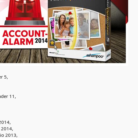
r 5,
der 11,
,
2014,
 2014,
io 2013,