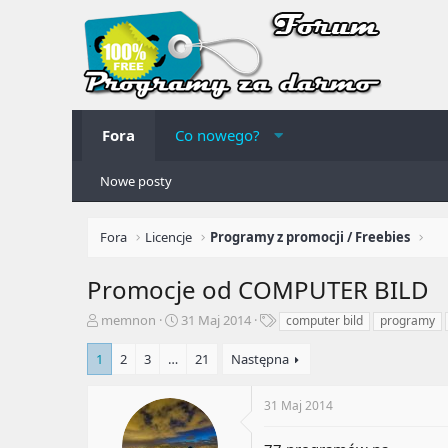
Fora
Co nowego?
Nowe posty
Fora
Licencje
Programy z promocji / Freebies
Promocje od COMPUTER BILD
A
R
T
memnon
31 Maj 2014
computer bild
programy
u
o
a
t
z
g
1
2
3
…
21
Następna
o
p
i
r
o
31 Maj 2014
t
c
e
z
m
ę