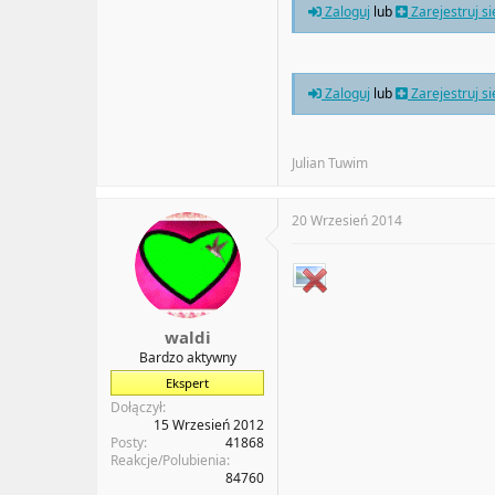
Zaloguj
lub
Zarejestruj s
Zaloguj
lub
Zarejestruj s
Julian Tuwim
20 Wrzesień 2014
waldi
Bardzo aktywny
Ekspert
Dołączył
15 Wrzesień 2012
Posty
41868
Reakcje/Polubienia
84760