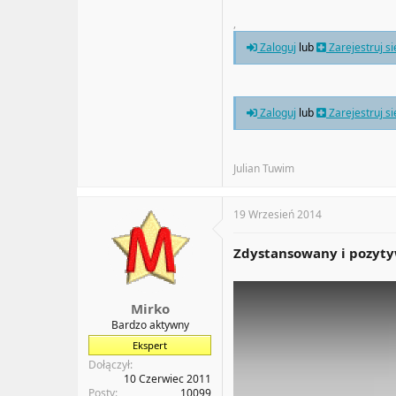
,
Zaloguj
lub
Zarejestruj s
Zaloguj
lub
Zarejestruj s
Julian Tuwim
19 Wrzesień 2014
Zdystansowany i pozyty
Mirko
Bardzo aktywny
Ekspert
Dołączył
10 Czerwiec 2011
Posty
10099