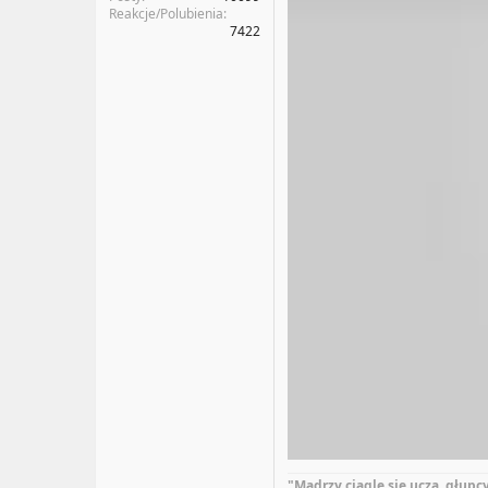
Reakcje/Polubienia
7422
"Mądrzy ciągle się uczą, głupc