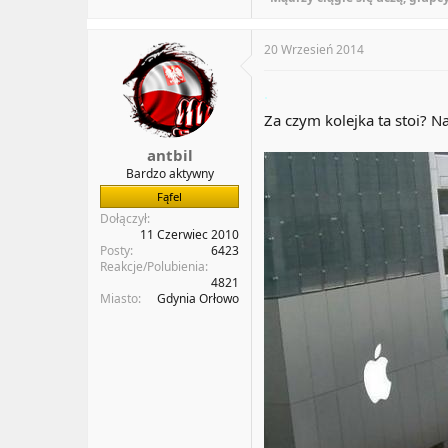
20 Wrzesień 2014
.
Za czym kolejka ta stoi? 
antbil
Bardzo aktywny
Fąfel
Dołączył
11 Czerwiec 2010
Posty
6423
Reakcje/Polubienia
4821
Miasto
Gdynia Orłowo