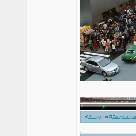
.
.
Zaloguj
lub
Zarejestruj s
,