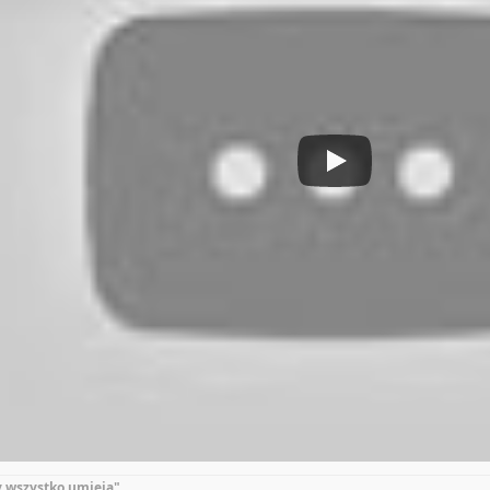
y wszystko umieją"