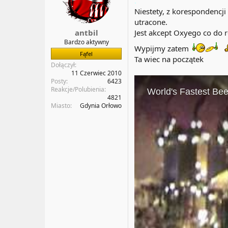
.
a
t
Niestety, z korespondencji
t
y
utracone.
u
antbil
Jest akcept Oxyego co do r
Bardzo aktywny
Wypijmy zatem
Fąfel
Ta wiec na początek
Dołączył
11 Czerwiec 2010
Posty
6423
Reakcje/Polubienia
4821
Miasto
Gdynia Orłowo