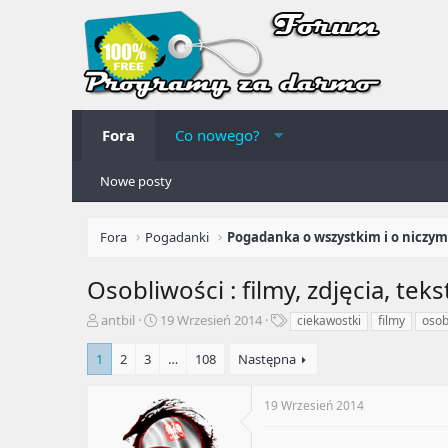
Fora
Co nowego?
Nowe posty
Fora
Pogadanki
Pogadanka o wszystkim i o niczym
Osobliwości : filmy, zdjęcia, teks
A
R
T
antbil
19 Wrzesień 2014
ciekawostki
filmy
osob
u
o
a
t
z
g
1
2
3
…
108
Następna
o
p
i
r
o
19 Wrzesień 2014
t
c
e
z
m
ę