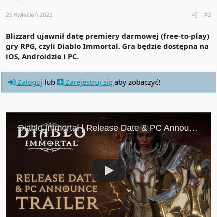
s
:
25 Kwiecień 2022
#2
Blizzard ujawnił datę premiery darmowej (free-to-play)
gry RPG, czyli Diablo Immortal. Gra będzie dostępna na
iOS, Androidzie i PC.
Zaloguj
lub
Zarejestruj się
aby zobaczyć!