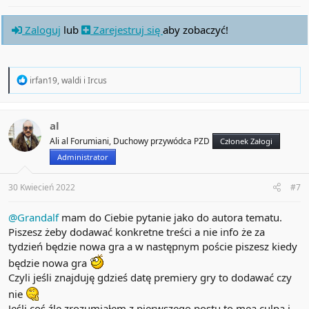
Zaloguj
lub
Zarejestruj się
aby zobaczyć!
R
irfan19
,
waldi
i
Ircus
e
a
c
t
al
i
Ali al Forumiani, Duchowy przywódca PZD
Członek Załogi
o
n
Administrator
s
:
30 Kwiecień 2022
#7
@Grandalf
mam do Ciebie pytanie jako do autora tematu.
Piszesz żeby dodawać konkretne treści a nie info że za
tydzień będzie nowa gra a w następnym poście piszesz kiedy
będzie nowa gra
Czyli jeśli znajduję gdzieś datę premiery gry to dodawać czy
nie
Jeśli coś źle zrozumiałem z pierwszego postu to mea culpa i