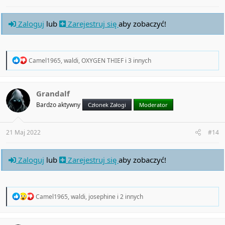
Zaloguj
lub
Zarejestruj się
aby zobaczyć!
R
Camel1965
,
waldi
,
OXYGEN THIEF
i 3 innych
e
a
c
t
Grandalf
i
Bardzo aktywny
Członek Załogi
Moderator
o
n
s
:
21 Maj 2022
#14
Zaloguj
lub
Zarejestruj się
aby zobaczyć!
R
Camel1965
,
waldi
,
josephine
i 2 innych
e
a
c