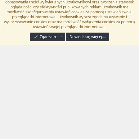
dopasowania treści wyświetlanych Użytkownikowi oraz tworzenia statystyk
Twitter
Kontakt
RSS
oglądalności czy efektywności publikowanych reklam.Użytkownik ma
możliwość skonfigurowania ustawień cookies za pomocą ustawień swojej
przeglądarki internetowej. Użytkownik wyraża zgodę na używanie i
wykorzystywanie cookies oraz ma możliwość wyłączenia cookies za pomocą
ustawień swojej przeglądarki internetowej.
®
Community platform by XenForo
© 2010-2024 XenForo Ltd.
Tłumaczenie
wykonane przez
programyzadarmo.net.pl
. |
Xenforo Add-ons
© by ©XenTR
|
Zgadzam się
Dowiedz się więcej.…
Email Check by MPM.PM