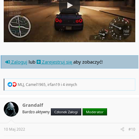
Zaloguj
lub
Zarejestruj się
aby zobaczyć!
R
MLJ
,
Camel1965
,
irfan19
i 4 innych
e
a
c
t
Grandalf
i
Bardzo aktywny
Członek Załogi
Moderator
o
n
s
:
10 Maj 2022
#10