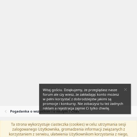
Witaj gościu. Dziękujemy, że przeglądasz nasze
forum ale czy wiesz, że zakładając konto możesz
w pełni korzystać z dobrodziejstw jakimi są
promocje i konkursy. Nie zobaczysz tu też żadnych
reklam a rejestracja zajmie Ci tylko chwilę.
Pogadanka o wszystkim i o niczym / Chat
Ta strona wykorzystuje ciasteczka (cookies) w celu: utrzymania sesji
Flat Awesome + (Parent DO NOT EDIT)
Polski (PL)
zalogowanego Użytkownika, gromadzenia informacji związanych z
korzystaniem z serwisu, ułatwienia Użytkownikom korzystania z niego,
Kontakt
Regulamin
Polityka prywatności
Pomoc