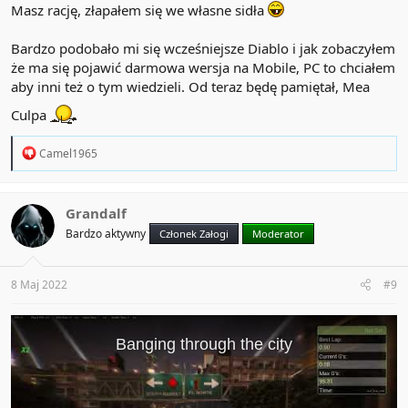
Masz rację, złapałem się we własne sidła
Bardzo podobało mi się wcześniejsze Diablo i jak zobaczyłem
że ma się pojawić darmowa wersja na Mobile, PC to chciałem
aby inni też o tym wiedzieli. Od teraz będę pamiętał, Mea
Culpa
R
Camel1965
e
a
c
t
Grandalf
i
Bardzo aktywny
Członek Załogi
Moderator
o
n
s
:
8 Maj 2022
#9