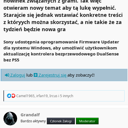
nowinek związanych z grami. Tak więc
otwieram nowy temat aby tą lukę wypełnić.
Starajcie się jednak wstawiać konkretne treści
z któryych można skorzystać, a nie takie że za
tydzień będzie nowa gra
Sony udostępnia oprogramowanie Firmware Updater
dla systemu Windows, aby umożliwić użytkownikom
aktualizację kontrolera bezprzewodowego DualSense
bez PS5
Zaloguj
lub
Zarejestruj się
aby zobaczyć!
R
Camel1965
,
irfan19
,
Ircus
i 5 innych
e
a
c
t
Grandalf
i
Bardzo aktywny
Członek Załogi
Moderator
o
n