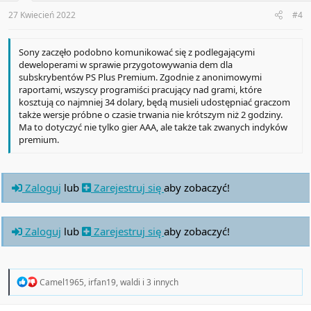
s
:
27 Kwiecień 2022
#4
Sony zaczęło podobno komunikować się z podlegającymi
deweloperami w sprawie przygotowywania dem dla
subskrybentów PS Plus Premium. Zgodnie z anonimowymi
raportami, wszyscy programiści pracujący nad grami, które
kosztują co najmniej 34 dolary, będą musieli udostępniać graczom
także wersje próbne o czasie trwania nie krótszym niż 2 godziny.
Ma to dotyczyć nie tylko gier AAA, ale także tak zwanych indyków
premium.
Zaloguj
lub
Zarejestruj się
aby zobaczyć!
Zaloguj
lub
Zarejestruj się
aby zobaczyć!
R
Camel1965
,
irfan19
,
waldi
i 3 innych
e
a