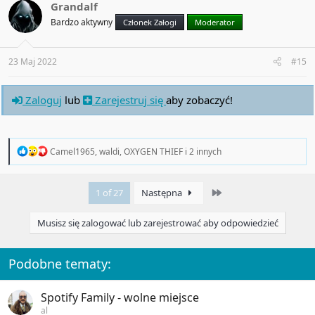
t
Grandalf
i
Bardzo aktywny
Członek Załogi
Moderator
o
n
s
:
23 Maj 2022
#15
Zaloguj
lub
Zarejestruj się
aby zobaczyć!
R
Camel1965
,
waldi
,
OXYGEN THIEF
i 2 innych
e
a
c
Last
1 of 27
Następna
t
i
o
Musisz się zalogować lub zarejestrować aby odpowiedzieć
n
s
:
Podobne tematy:
Spotify Family - wolne miejsce
al