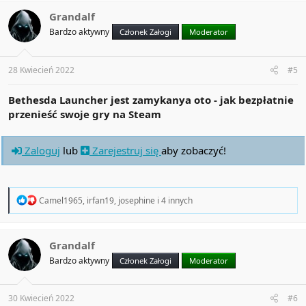
c
t
Grandalf
i
Bardzo aktywny
Członek Załogi
Moderator
o
n
s
:
28 Kwiecień 2022
#5
Bethesda Launcher jest zamykanya oto - jak bezpłatnie
przenieść swoje gry na Steam
Zaloguj
lub
Zarejestruj się
aby zobaczyć!
R
Camel1965
,
irfan19
,
josephine
i 4 innych
e
a
c
t
Grandalf
i
Bardzo aktywny
Członek Załogi
Moderator
o
n
s
:
30 Kwiecień 2022
#6