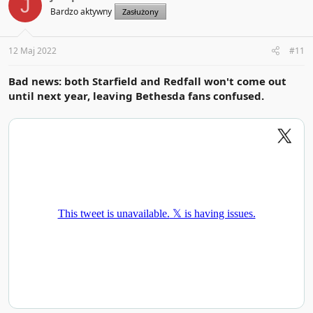
J
i
Bardzo aktywny
Zasłużony
o
n
s
:
12 Maj 2022
#11
Bad news: both Starfield and Redfall won't come out
until next year, leaving Bethesda fans confused.