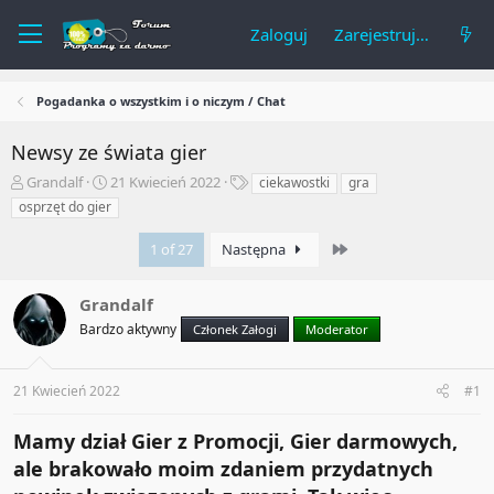
Zaloguj
Zarejestruj się
Pogadanka o wszystkim i o niczym / Chat
Newsy ze świata gier
A
R
T
Grandalf
21 Kwiecień 2022
ciekawostki
gra
u
o
a
osprzęt do gier
t
z
g
o
p
i
Last
1 of 27
Następna
r
o
t
c
e
z
Grandalf
m
ę
Bardzo aktywny
Członek Załogi
Moderator
a
t
t
y
u
21 Kwiecień 2022
#1
Mamy dział Gier z Promocji, Gier darmowych,
ale brakowało moim zdaniem przydatnych