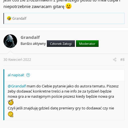
niepotrzebnie zawracam gitarę
R
Grandalf
e
a
c
t
Grandalf
i
Bardzo aktywny
Członek Załogi
Moderator
o
n
s
:
30 Kwiecień 2022
#8
al napisał:
@Grandalf
mam do Ciebie pytanie jako do autora tematu. Piszesz
żeby dodawać konkretne treści a nie info że za tydzień będzie
nowa gra a w następnym poście piszesz kiedy będzie nowa gra
Czyli jeśli znajduję gdzieś datę premiery gry to dodawać czy nie