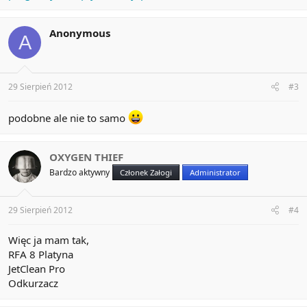
Anonymous
A
29 Sierpień 2012
#3
podobne ale nie to samo
OXYGEN THIEF
Bardzo aktywny
Członek Załogi
Administrator
29 Sierpień 2012
#4
Więc ja mam tak,
RFA 8 Platyna
JetClean Pro
Odkurzacz