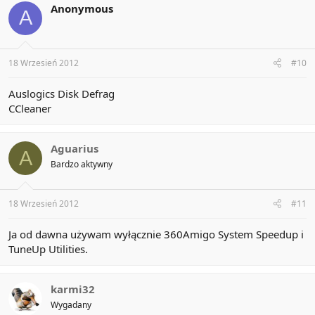
Anonymous
A
18 Wrzesień 2012
#10
Auslogics Disk Defrag
CCleaner
Aguarius
A
Bardzo aktywny
18 Wrzesień 2012
#11
Ja od dawna używam wyłącznie 360Amigo System Speedup i
TuneUp Utilities.
karmi32
Wygadany