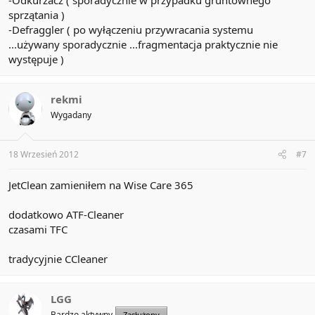
-Odkurzacz ( sporadycznie w przypadku gruntownego
sprzątania )
-Defraggler ( po wyłączeniu przywracania systemu
...używany sporadycznie ...fragmentacja praktycznie nie
występuje )
rekmi
Wygadany
18 Wrzesień 2012
#7
JetClean zamieniłem na Wise Care 365
dodatkowo ATF-Cleaner
czasami TFC
tradycyjnie CCleaner
LGG
Bardzo aktywny
Zasłużony