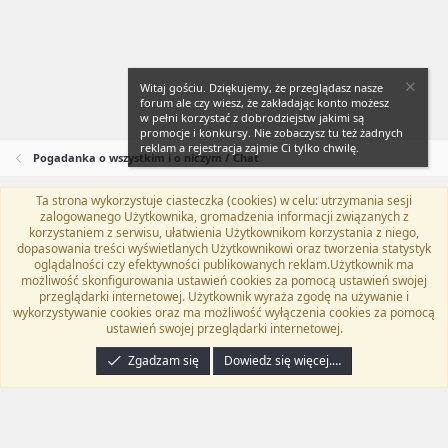
Witaj gościu. Dziękujemy, że przeglądasz nasze
forum ale czy wiesz, że zakładając konto możesz
w pełni korzystać z dobrodziejstw jakimi są
promocje i konkursy. Nie zobaczysz tu też żadnych
reklam a rejestracja zajmie Ci tylko chwilę.
Pogadanka o wszystkim i o niczym / Chat
Ta strona wykorzystuje ciasteczka (cookies) w celu: utrzymania sesji
Flat Awesome + (Parent DO NOT EDIT)
Polski (PL)
zalogowanego Użytkownika, gromadzenia informacji związanych z
korzystaniem z serwisu, ułatwienia Użytkownikom korzystania z niego,
Kontakt
Regulamin
Polityka prywatności
Pomoc
dopasowania treści wyświetlanych Użytkownikowi oraz tworzenia statystyk
Twitter
Kontakt
RSS
oglądalności czy efektywności publikowanych reklam.Użytkownik ma
możliwość skonfigurowania ustawień cookies za pomocą ustawień swojej
przeglądarki internetowej. Użytkownik wyraża zgodę na używanie i
wykorzystywanie cookies oraz ma możliwość wyłączenia cookies za pomocą
ustawień swojej przeglądarki internetowej.
®
Community platform by XenForo
© 2010-2024 XenForo Ltd.
Tłumaczenie
wykonane przez
programyzadarmo.net.pl
. |
Xenforo Add-ons
© by ©XenTR
|
Zgadzam się
Dowiedz się więcej.…
Email Check by MPM.PM