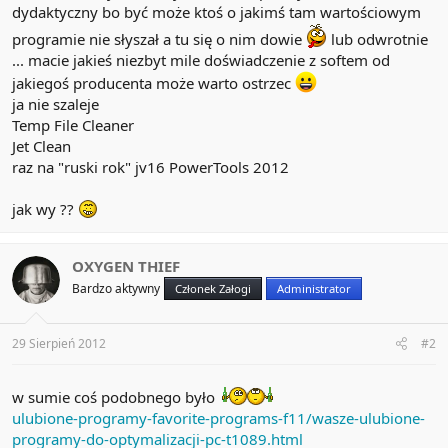
dydaktyczny bo być może ktoś o jakimś tam wartościowym
programie nie słyszał a tu się o nim dowie
lub odwrotnie
... macie jakieś niezbyt mile doświadczenie z softem od
jakiegoś producenta może warto ostrzec
ja nie szaleje
Temp File Cleaner
Jet Clean
raz na "ruski rok" jv16 PowerTools 2012
jak wy ??
OXYGEN THIEF
Bardzo aktywny
Członek Załogi
Administrator
29 Sierpień 2012
#2
w sumie coś podobnego było
ulubione-programy-favorite-programs-f11/wasze-ulubione-
programy-do-optymalizacji-pc-t1089.html