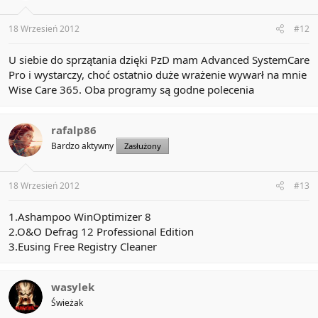
18 Wrzesień 2012
#12
U siebie do sprzątania dzięki PzD mam Advanced SystemCare
Pro i wystarczy, choć ostatnio duże wrażenie wywarł na mnie
Wise Care 365. Oba programy są godne polecenia
rafalp86
Bardzo aktywny
Zasłużony
18 Wrzesień 2012
#13
1.Ashampoo WinOptimizer 8
2.O&O Defrag 12 Professional Edition
3.Eusing Free Registry Cleaner
wasylek
Świeżak