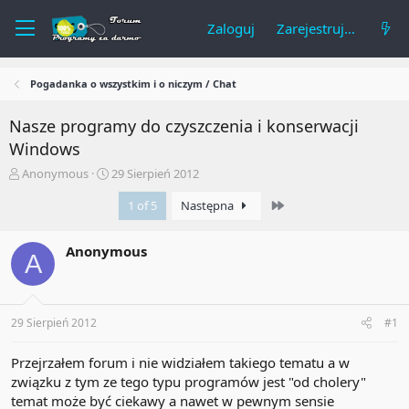
Zaloguj
Zarejestruj się
Pogadanka o wszystkim i o niczym / Chat
Nasze programy do czyszczenia i konserwacji
Windows
A
R
Anonymous
29 Sierpień 2012
u
o
Last
t
z
1 of 5
Następna
o
p
r
o
Anonymous
t
c
A
e
z
m
ę
a
t
t
y
29 Sierpień 2012
#1
u
Przejrzałem forum i nie widziałem takiego tematu a w
związku z tym ze tego typu programów jest "od cholery"
temat może być ciekawy a nawet w pewnym sensie