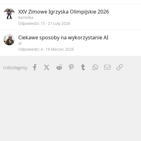
XXV Zimowe Igrzyska Olimpijskie 2026
Kamelka
Odpowiedzi
15
21 Luty 2026
Ciekawe sposoby na wykorzystanie AI
al
Odpowiedzi
4
19 Marzec 2026
Facebook
X (Twitter)
Reddit
Pinterest
Tumblr
WhatsApp
Email
Umieść 
Udostępnij: