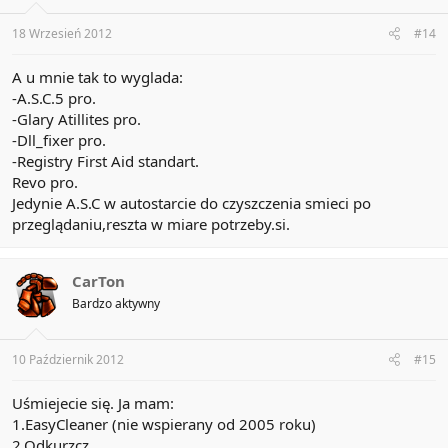
18 Wrzesień 2012
#14
A u mnie tak to wyglada:
-A.S.C.5 pro.
-Glary Atillites pro.
-Dll_fixer pro.
-Registry First Aid standart.
Revo pro.
Jedynie A.S.C w autostarcie do czyszczenia smieci po
przeglądaniu,reszta w miare potrzeby.si.
CarTon
Bardzo aktywny
10 Październik 2012
#15
Uśmiejecie się. Ja mam:
1.EasyCleaner (nie wspierany od 2005 roku)
2.Odkurzcz