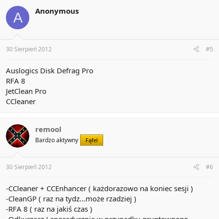
Anonymous
A
30 Sierpień 2012
#5
Auslogics Disk Defrag Pro
RFA 8
JetClean Pro
CCleaner
remool
Bardzo aktywny
Fąfel
30 Sierpień 2012
#6
-CCleaner + CCEnhancer ( każdorazowo na koniec sesji )
-CleanGP ( raz na tydz...może rzadziej )
-RFA 8 ( raz na jakiś czas )