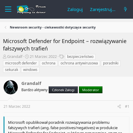
Zaloguj
Zarejestruj się
Newsroom security - ciekawostki dotyczące security
Microsoft Defender for Endpoint – rozwiązywanie
fałszywych trafień
A
R
T
Grandalf
21 Marzec 2022
bezpieczeństwo
u
o
a
microsoft defender
ochrona
ochrona antywirusowa
poradniki
t
z
g
sekurak
windows
o
p
i
r
o
t
Grandalf
c
e
z
Bardzo aktywny
Członek Załogi
Moderator
m
ę
a
t
t
y
21 Marzec 2022
#1
u
Microsoft opublikował poradnik rozwiązywania problemu
fałszywych trafień (ang. false positives/negatives) w produkcie
Microsoft Defender for Endpoint, w którym przypomina, czym są