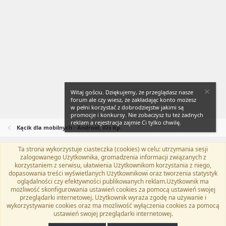
Witaj gościu. Dziękujemy, że przeglądasz nasze
forum ale czy wiesz, że zakładając konto możesz
w pełni korzystać z dobrodziejstw jakimi są
promocje i konkursy. Nie zobaczysz tu też żadnych
reklam a rejestracja zajmie Ci tylko chwilę.
Kącik dla mobilnych - Android, iOs itp.
Ta strona wykorzystuje ciasteczka (cookies) w celu: utrzymania sesji
Flat Awesome + (Parent DO NOT EDIT)
Polski (PL)
zalogowanego Użytkownika, gromadzenia informacji związanych z
korzystaniem z serwisu, ułatwienia Użytkownikom korzystania z niego,
Kontakt
Regulamin
Polityka prywatności
Pomoc
dopasowania treści wyświetlanych Użytkownikowi oraz tworzenia statystyk
Twitter
Kontakt
RSS
oglądalności czy efektywności publikowanych reklam.Użytkownik ma
możliwość skonfigurowania ustawień cookies za pomocą ustawień swojej
przeglądarki internetowej. Użytkownik wyraża zgodę na używanie i
wykorzystywanie cookies oraz ma możliwość wyłączenia cookies za pomocą
ustawień swojej przeglądarki internetowej.
®
Community platform by XenForo
© 2010-2024 XenForo Ltd.
Tłumaczenie