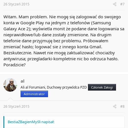
:
26 Styczeń 2015
#7
Witam. Mam problem. Nie mogę się zalogować do swojego
konta w Google Play na jednym z telefonów (Samsung
Galaxy Ace 2); wyświetla monit że podane dane logowania sa
nieprawidłowe/lub dane zostały zmienione. Na drugim
telefonie dane przyjmuję bez problemu. Próbowałem
zmieniać hasło; logować sie z innego konta Gmail.
Bezskutecznie. Nawet nie mogę zaktualizować chociażby
antywirusa; przegladarki-kompletnie nic bo odrzuca hasło.
Poradzicie?
al
Ali al Forumiani, Duchowy przywódca PZD
Członek Załogi
Administrator
26 Styczeń 2015
#8
BestiaZBagienMyśli napisał: