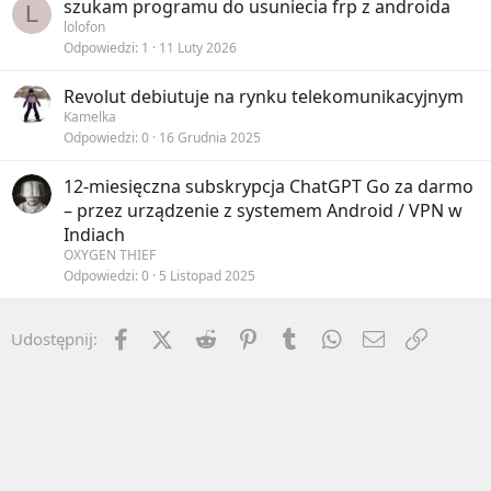
szukam programu do usuniecia frp z androida
L
lolofon
Odpowiedzi
1
11 Luty 2026
Revolut debiutuje na rynku telekomunikacyjnym
Kamelka
Odpowiedzi
0
16 Grudnia 2025
12-miesięczna subskrypcja ChatGPT Go za darmo
– przez urządzenie z systemem Android / VPN w
Indiach
OXYGEN THIEF
Odpowiedzi
0
5 Listopad 2025
Facebook
X (Twitter)
Reddit
Pinterest
Tumblr
WhatsApp
Email
Umieść 
Udostępnij: