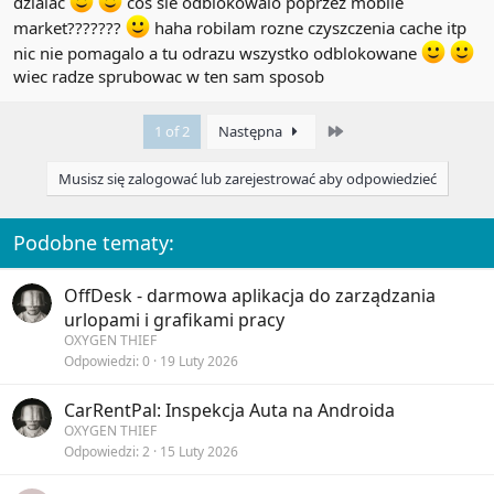
dzialac
cos sie odblokowalo poprzez mobile
market???????
haha robilam rozne czyszczenia cache itp
nic nie pomagalo a tu odrazu wszystko odblokowane
wiec radze sprubowac w ten sam sposob
Last
1 of 2
Następna
Musisz się zalogować lub zarejestrować aby odpowiedzieć
Podobne tematy:
OffDesk - darmowa aplikacja do zarządzania
urlopami i grafikami pracy
OXYGEN THIEF
Odpowiedzi
0
19 Luty 2026
CarRentPal: Inspekcja Auta na Androida
OXYGEN THIEF
Odpowiedzi
2
15 Luty 2026