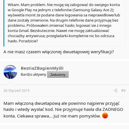
Witam. Mam problem. Nie mogę się zalogować do swojego konta
w Google Play na jednym z telefonów (Samsung Galaxy Ace 2);
wyświetla monit że podane dane logowania sa nieprawidłowe/lub
dane zostały zmienione. Na drugim telefonie dane przyjmuję bez
problemu. Próbowałem zmieniać hasło; logować sie z innego
konta Gmail. Bezskutecznie. Nawet nie mogę zaktualizować
chociażby antywirusa; przegladarki-kompletnie nic bo odrzuca
hasło. Poradzicie?
A nie masz czasem włączonej dwuetapowej weryfikacji?
BestiaZBagienMyśli
Bardzo aktywny
Zasłużony
26 Styczeń 2015
#9
Mam włączoną dwuetapową ale powinno najpierw przyjąć
hasło i wtedy wysłać kod. Nie przyjmuje hasła dla ŻADNEGO
konta. Ciekawa sprawa... Już nie mam pomysłów.