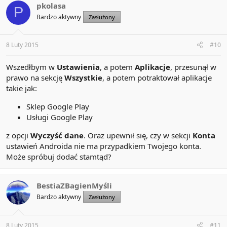
pkolasa
P
Bardzo aktywny
Zasłużony
8 Luty 2015
#10
Wszedłbym w
Ustawienia
, a potem
Aplikacje
, przesunął w
prawo na sekcję
Wszystkie
, a potem potraktował aplikacje
takie jak:
Sklep Google Play
Usługi Google Play
z opcji
Wyczyść dane
. Oraz upewnił się, czy w sekcji
Konta
ustawień Androida nie ma przypadkiem Twojego konta.
Może spróbuj dodać stamtąd?
BestiaZBagienMyśli
Bardzo aktywny
Zasłużony
8 Luty 2015
#11