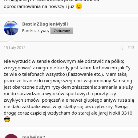
oprogramowania na nowszy i już
BestiaZBagienMyśli
Bardzo aktywny
Zasłużony
15 Luty 2015
#13
Nie wyrzucić w sensie dosłownym ale odstawić na półkę;
zrezygnować z niego-nie każdy jest takim fachowcem jak Ty
że wie o telefonach wszystko (flaszowanie etc.). Mam taką
prace że branie do niej większego niż wspomniany Samsung
jest obarczone dużym ryzykiem zniszczenia; złamania a służy
mi do sprawdzania wyników sportowych i poczty czy
zwykłych smsów; połączeń ale nawet głupiego antywirusa się
nie dało zaktualizować więc stałby się bezużyteczny. Swoją
drogą coraz częściej wzdycham do starej ale jarej Nokii 3310
.
malwina7