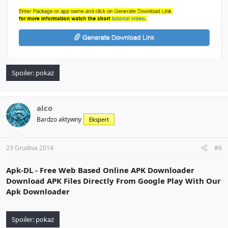
Spoiler:
pokaż
alco
Bardzo aktywny
Ekspert
23 Grudnia 2014
#6
Apk-DL - Free Web Based Online APK Downloader
Download APK Files Directly From Google Play With Our
Apk Downloader
Spoiler:
pokaż