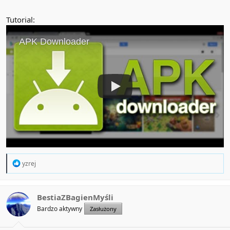
Tutorial:
R
yzrej
e
a
c
t
BestiaZBagienMyśli
i
Bardzo aktywny
Zasłużony
o
n
s