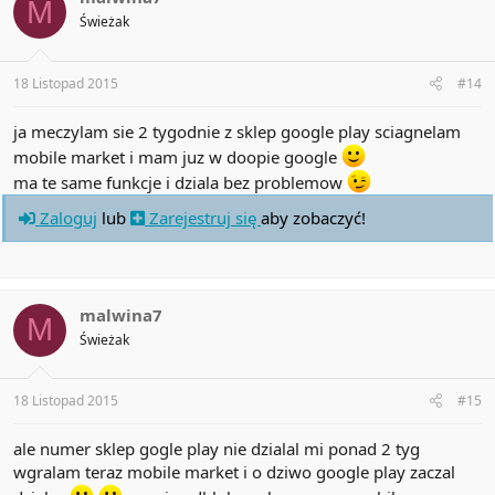
M
Świeżak
18 Listopad 2015
#14
ja meczylam sie 2 tygodnie z sklep google play sciagnelam
mobile market i mam juz w doopie google
ma te same funkcje i dziala bez problemow
Zaloguj
lub
Zarejestruj się
aby zobaczyć!
malwina7
M
Świeżak
18 Listopad 2015
#15
ale numer sklep gogle play nie dzialal mi ponad 2 tyg
wgralam teraz mobile market i o dziwo google play zaczal