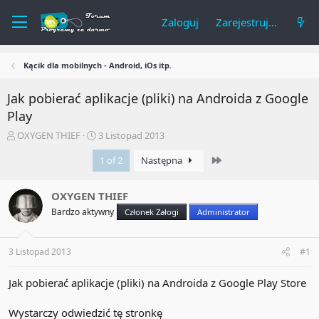
Zaloguj
Zarejestruj się
Kącik dla mobilnych - Android, iOs itp.
Jak pobierać aplikacje (pliki) na Androida z Google
Play
A
R
OXYGEN THIEF
3 Listopad 2013
u
o
Last
t
z
1 of 2
Następna
o
p
r
o
OXYGEN THIEF
t
c
e
z
Bardzo aktywny
Członek Załogi
Administrator
m
ę
a
t
t
y
3 Listopad 2013
#1
u
Jak pobierać aplikacje (pliki) na Androida z Google Play Store
Wystarczy odwiedzić tę stronkę