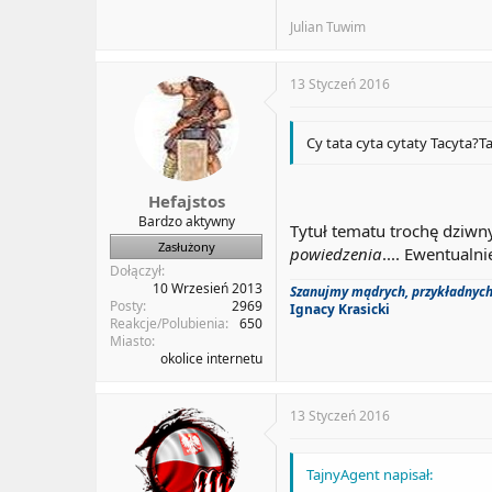
Julian Tuwim
13 Styczeń 2016
Cy tata cyta cytaty Tacyta?Ta
Hefajstos
Bardzo aktywny
Tytuł tematu trochę dziwny
Zasłużony
powiedzenia
.... Ewentualni
Dołączył
10 Wrzesień 2013
Szanujmy mądrych, przykładnych,
Posty
2969
Ignacy Krasicki
Reakcje/Polubienia
650
Miasto
okolice internetu
13 Styczeń 2016
TajnyAgent napisał: