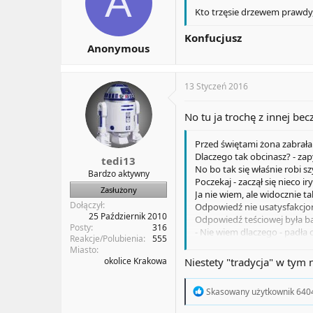
A
Kto trzęsie drzewem prawdy,
Konfucjusz
Anonymous
13 Styczeń 2016
No tu ja trochę z innej be
Przed świętami żona zabrała 
Dlaczego tak obcinasz? - zap
tedi13
No bo tak się właśnie robi s
Bardzo aktywny
Poczekaj - zaczął się nieco i
Zasłużony
Ja nie wiem, ale widocznie ta
Dołączył
Odpowiedź nie usatysfakcjo
25 Październik 2010
Odpowiedź teściowej była bar
Posty
316
- Nie wiem dlaczego - padła o
Reakcje/Polubienia
555
Mąż wiedziony ciekawością p
Miasto
- Babciu, moja żona przed pi
okolice Krakowa
Niestety "tradycja" w tym
cudowny sekret dlaczego tak 
- Bo miałam mały piekarnik...
R
Skasowany użytkownik 640
e
a