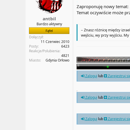
.
a
t
Zaproponuję nowy temat: 2
t
y
Temat oczywiście może pr
u
antbil
Bardzo aktywny
– Znasz różnicę między izra
Fąfel
wejściu, wy przy wyjściu. M
Dołączył
11 Czerwiec 2010
Posty
6423
.
Reakcje/Polubienia
.
4821
Miasto
Gdynia Orłowo
Zaloguj
lub
Zarejestruj s
,
Zaloguj
lub
Zarejestruj s
Zaloguj
lub
Zarejestruj s