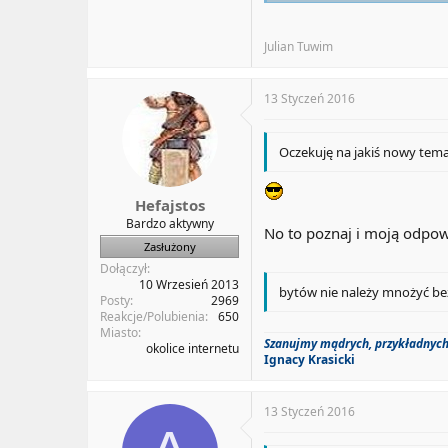
Julian Tuwim
13 Styczeń 2016
Oczekuję na jakiś nowy tema
Hefajstos
Bardzo aktywny
No to poznaj i moją odpow
Zasłużony
Dołączył
10 Wrzesień 2013
bytów nie należy mnożyć be
Posty
2969
Reakcje/Polubienia
650
Miasto
Szanujmy mądrych, przykładnych,
okolice internetu
Ignacy Krasicki
13 Styczeń 2016