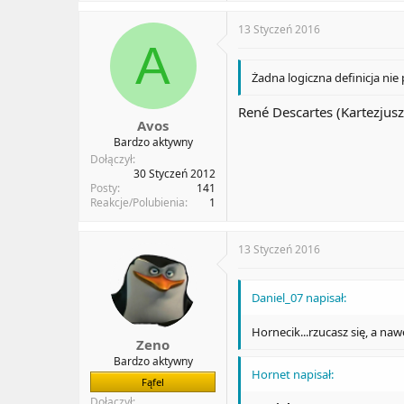
c
t
13 Styczeń 2016
i
A
o
n
Żadna logiczna definicja nie
s
:
René Descartes (Kartezjusz
Avos
Bardzo aktywny
Dołączył
30 Styczeń 2012
Posty
141
Reakcje/Polubienia
1
13 Styczeń 2016
Daniel_07 napisał:
Hornecik...rzucasz się, a naw
Zeno
Bardzo aktywny
Hornet napisał:
Fąfel
Dołączył