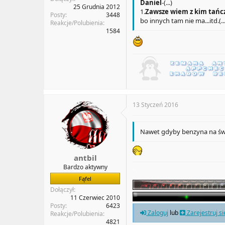
Daniel
-(...)
25 Grudnia 2012
1.
Zawsze wiem z kim tańc
Posty
3448
bo innych tam nie ma...itd.(...
Reakcje/Polubienia
1584
13 Styczeń 2016
Nawet gdyby benzyna na świeci
antbil
Bardzo aktywny
.
.
Fąfel
Dołączył
11 Czerwiec 2010
Posty
6423
Zaloguj
lub
Zarejestruj s
Reakcje/Polubienia
4821