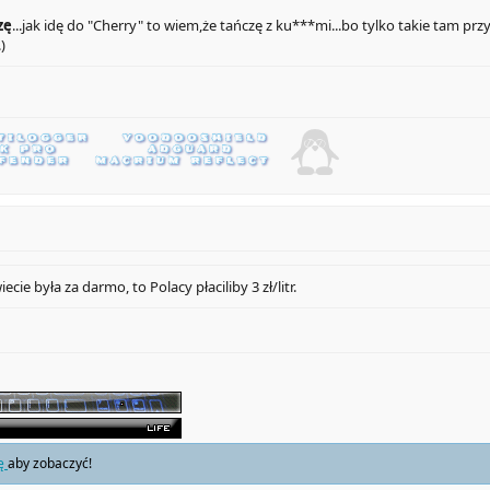
zę
...jak idę do "Cherry" to wiem,że tańczę z ku***mi...bo tylko takie tam pr
)
e była za darmo, to Polacy płaciliby 3 zł/litr.
ię
aby zobaczyć!