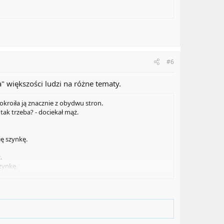
#6
" większości ludzi na różne tematy.
okroiła ją znacznie z obydwu stron.
tak trzeba? - dociekał mąż.
ię szynkę.
.
szynkę.
ą, że tak się właśnie robi szynkę, proszę zdradź mi ten
 odpowiedziała: