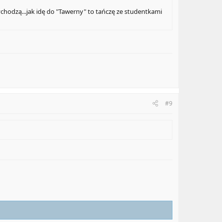
zychodzą...jak idę do "Tawerny" to tańczę ze studentkami
#9