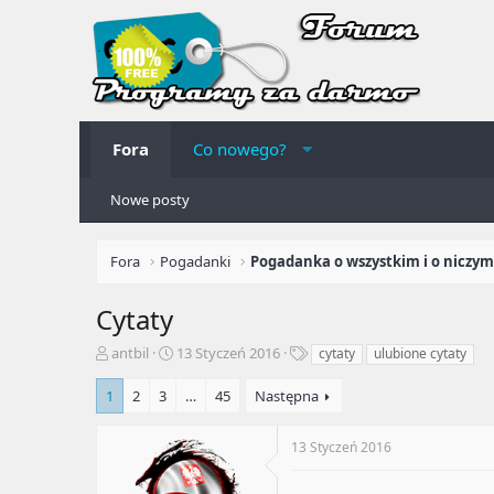
Fora
Co nowego?
Nowe posty
Fora
Pogadanki
Pogadanka o wszystkim i o niczym
Cytaty
A
R
T
antbil
13 Styczeń 2016
cytaty
ulubione cytaty
u
o
a
t
z
g
1
2
3
…
45
Następna
o
p
i
r
o
13 Styczeń 2016
t
c
e
z
m
ę