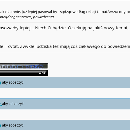
ak dla mnie. Już lepiej pasował by - sądząc według relacji temat/wrzucony po
 anegdoty, sentencje, powiedzenia
sowałby lepiej... Niech Ci będzie. Oczekuję na jakiś nowy temat
le = cytat. Zwykłe ludziska też mają coś ciekawego do powiedzeni
ię
aby zobaczyć!
ię
aby zobaczyć!
ię
aby zobaczyć!