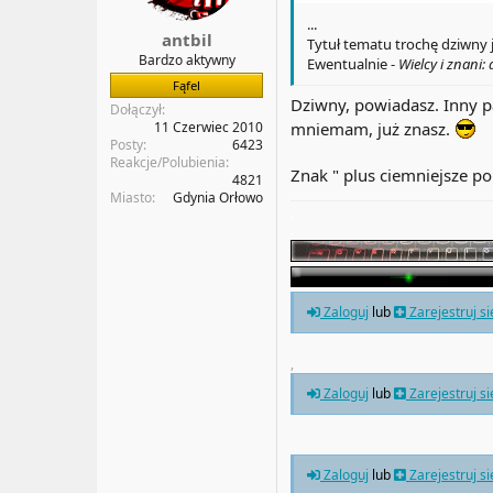
...
antbil
Tytuł tematu trochę dziwny j
Bardzo aktywny
Ewentualnie -
Wielcy i znani:
Fąfel
Dziwny, powiadasz. Inny pa
Dołączył
11 Czerwiec 2010
mniemam, już znasz.
Posty
6423
Reakcje/Polubienia
Znak " plus ciemniejsze po
4821
Miasto
Gdynia Orłowo
.
.
Zaloguj
lub
Zarejestruj s
,
Zaloguj
lub
Zarejestruj s
Zaloguj
lub
Zarejestruj s