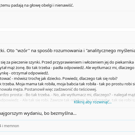
temu padają na głowę obelgi i nienawiść.
czki. Oto "wzór" na sposób rozumowania i "analitycznego myślenia
się za pieczenie szynki. Przed przyprawieniem i włożeniem jej do piekarnika 
ytał mąż żonę. Bo tak trzeba - padła odpowiedź. Ale wytłumacz mi, dlaczego 
zynkę - otrzymał odpowiedź.
rytować - mówisz trochę jak dziecko. Powiedz, dlaczego tak się robi?
k trzeba. Moja mama tak robiła, moja babcia tak robiła - tak po prostu robi s
nowała męża. Postanowił więc zadzwonić do teściowej.
dzo prosta: - Bo tak trzeba. - No, ale wytłumacz mi, dlaczego? - nalegał mąż
dpowiedz. - Ale tak się robi. Zawsze tak robiłam, bo tak trzeba, tak się robi 
Kliknij aby rozwinąć...
ostanowił zapytać babcię staruszkę licząc na to, że ona da mu odpowiedź:
eczeniem okraja szynkę, jej matka przed pieczeniem okraja szynkę, obie mówi
 najgorszym wydaniu, bo bezmyślna...
trzeba? Dlaczego Ty tak robiłaś? Babcia spojrzała na niego trochę dziwnie i
4
i
memnon