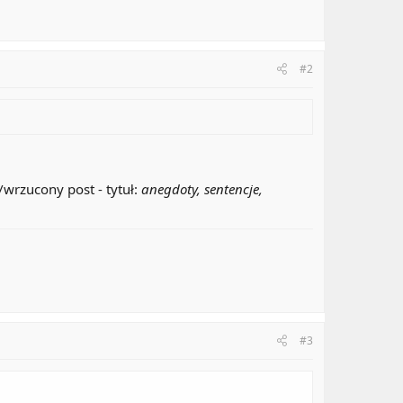
#2
/wrzucony post - tytuł:
anegdoty, sentencje,
#3