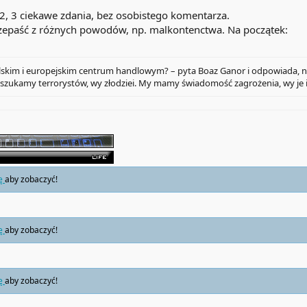
, 3 ciekawe zdania, bez osobistego komentarza.
zepaść z różnych powodów, np. malkontenctwa. Na początek:
elskim i europejskim centrum handlowym? – pyta Boaz Ganor i odpowiada, n
y szukamy terrorystów, wy złodziei. My mamy świadomość zagrożenia, wy je i
ię
aby zobaczyć!
ię
aby zobaczyć!
ię
aby zobaczyć!