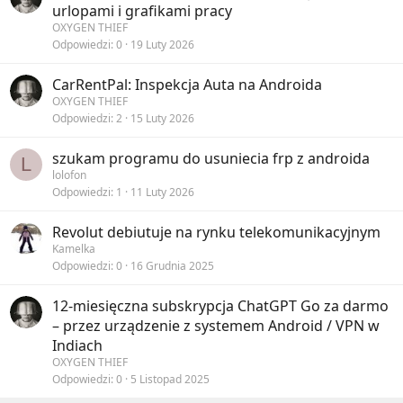
urlopami i grafikami pracy
OXYGEN THIEF
Odpowiedzi
0
19 Luty 2026
CarRentPal: Inspekcja Auta na Androida
OXYGEN THIEF
Odpowiedzi
2
15 Luty 2026
szukam programu do usuniecia frp z androida
L
lolofon
Odpowiedzi
1
11 Luty 2026
Revolut debiutuje na rynku telekomunikacyjnym
Kamelka
Odpowiedzi
0
16 Grudnia 2025
12-miesięczna subskrypcja ChatGPT Go za darmo
– przez urządzenie z systemem Android / VPN w
Indiach
OXYGEN THIEF
Odpowiedzi
0
5 Listopad 2025