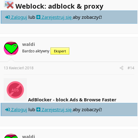
Weblock: adblock & proxy
Zaloguj
lub
Zarejestruj się
aby zobaczyć!
waldi
Bardzo aktywny
Ekspert
13 Kwiecień 2018
#14
AdBlocker - block Ads & Browse Faster
Zaloguj
lub
Zarejestruj się
aby zobaczyć!
waldi