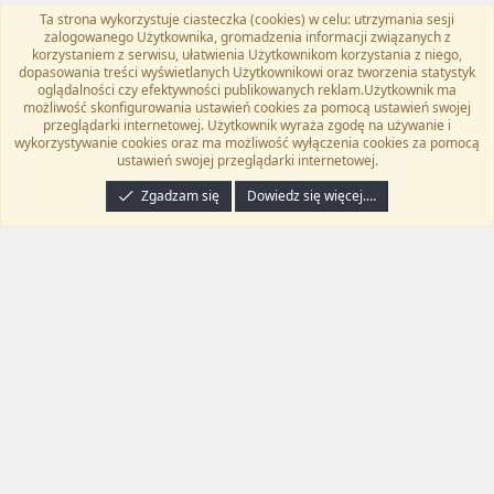
Ta strona wykorzystuje ciasteczka (cookies) w celu: utrzymania sesji
Flat Awesome + (Parent DO NOT EDIT)
Polski (PL)
zalogowanego Użytkownika, gromadzenia informacji związanych z
korzystaniem z serwisu, ułatwienia Użytkownikom korzystania z niego,
Kontakt
Regulamin
Polityka prywatności
Pomoc
dopasowania treści wyświetlanych Użytkownikowi oraz tworzenia statystyk
Twitter
Kontakt
RSS
oglądalności czy efektywności publikowanych reklam.Użytkownik ma
możliwość skonfigurowania ustawień cookies za pomocą ustawień swojej
przeglądarki internetowej. Użytkownik wyraża zgodę na używanie i
wykorzystywanie cookies oraz ma możliwość wyłączenia cookies za pomocą
ustawień swojej przeglądarki internetowej.
®
Community platform by XenForo
© 2010-2024 XenForo Ltd.
Tłumaczenie
wykonane przez
programyzadarmo.net.pl
. |
Xenforo Add-ons
© by ©XenTR
|
Zgadzam się
Dowiedz się więcej.…
Email Check by MPM.PM