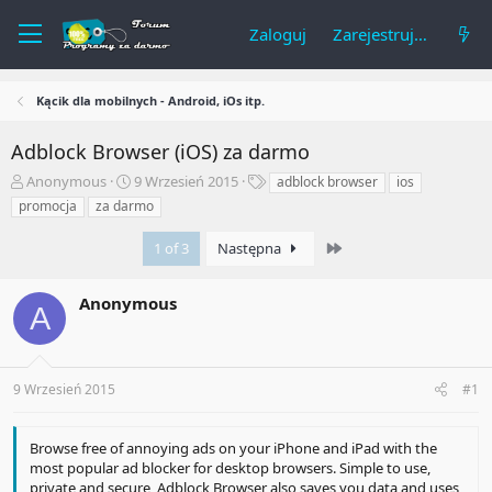
Zaloguj
Zarejestruj się
Kącik dla mobilnych - Android, iOs itp.
Adblock Browser (iOS) za darmo
A
R
T
Anonymous
9 Wrzesień 2015
adblock browser
ios
u
o
a
promocja
za darmo
t
z
g
o
p
i
Last
1 of 3
Następna
r
o
t
c
e
z
Anonymous
A
m
ę
a
t
t
y
u
9 Wrzesień 2015
#1
Browse free of annoying ads on your iPhone and iPad with the
most popular ad blocker for desktop browsers. Simple to use,
private and secure, Adblock Browser also saves you data and uses