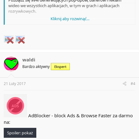
Pozbądź się 99% denerwujących pop-upów, banerów i reklam
wideo we wszystkich aplikacjach, w tym w grach i aplikacjach
rozrywkowych.
Kliknij aby rozwinąć...
Chroń swoją prywatność i wykorzystanie pasma limitu.
Za darmo do 5 października!
waldi
Bardzo aktywny
Ekspert
21 Luty 2017
#4
AdBlocker - block Ads & Browse Faster za darmo
na:
Spoiler:
pokaż