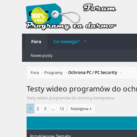
Fora
Co nowego?
Nowe posty
Fora
Programy
Ochrona PC / PC Security
Testy wideo programów do och
Testy wideo programów do ochrony komputera
1
2
3
…
12
Następna