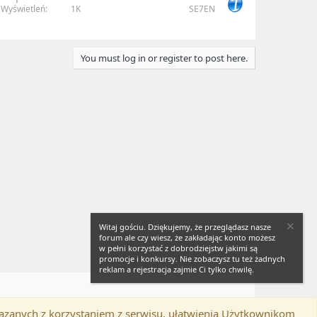
Wyświetleń
1K
SE7EN
You must log in or register to post here.
Witaj gościu. Dziękujemy, że przeglądasz nasze
forum ale czy wiesz, że zakładając konto możesz
w pełni korzystać z dobrodziejstw jakimi są
promocje i konkursy. Nie zobaczysz tu też żadnych
reklam a rejestracja zajmie Ci tylko chwilę.
iązanych z korzystaniem z serwisu, ułatwienia Użytkownikom