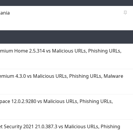
P
ania
r
z
y
k
l
e
emium Home 2.5.314 vs Malicious URLs, Phishing URLs,
j
o
n
e
emium 4.3.0 vs Malicious URLs, Phishing URLs, Malware
Space 12.0.2.9280 vs Malicious URLs, Phishing URLs,
et Security 2021 21.0.387.3 vs Malicious URLs, Phishing