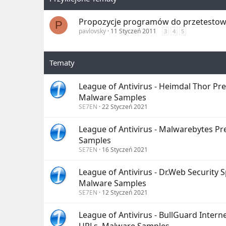
Propozycje programów do przetestow
P
pavlovsky
11 Styczeń 2011
3
4
5
League of Antivirus - Heimdal Thor Pr
Malware Samples
SE7EN
22 Styczeń 2021
League of Antivirus - Malwarebytes Pr
Samples
SE7EN
16 Styczeń 2021
League of Antivirus - Dr.Web Security 
Malware Samples
SE7EN
12 Styczeń 2021
League of Antivirus - BullGuard Intern